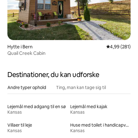
Hytte i Bern
4,99 ud af 5 i
4,99 (281)
Quail Creek Cabin
Destinationer, du kan udforske
Andre typer ophold
Ting, man kan tage sig til
Lejemål med adgang til en sø
Lejemål med kajak
Kansas
Kansas
Villaer til leje
Huse med toilet i handicapvenlig højde til leje
Kansas
Kansas