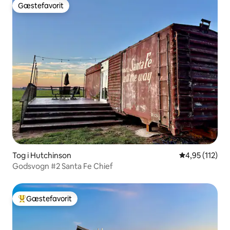
Gæstefavorit
Gæstefavorit
Tog i Hutchinson
4,95 ud af 5 i
4,95 (112)
Godsvogn #2 Santa Fe Chief
Gæstefavorit
Bedste gæstefavorit