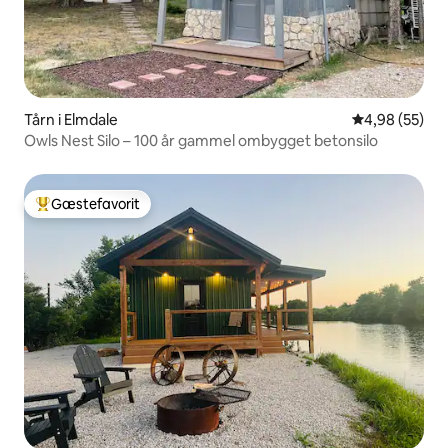
Tårn i Elmdale
4,98 ud af 5 
4,98 (55)
Owls Nest Silo – 100 år gammel ombygget betonsilo
Gæstefavorit
Bedste gæstefavorit