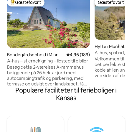
Gæstefavorit
Gæstefavorit
Bedste gæstefavorit
Gæstefavorit
Hytte i Manhattan
A-hus, spabad, bål
Bondegårdsophold i Minnea
4,96 ud af 5 i gennemsnitlig be
4,96 (189)
kæledyrsvenlig
Velkommen til Lit
polis
A-hus – stjernekigning – ildsted til elbiler
det perfekte sted 
Besøg dette 2-værelses A-rammehus
koble af i en unik 
beliggende på 26 hektar jord med
ved siden af den 
autocampingtrafik og parkering, med
pejs, eller nyd ti
terrasse og udsigt over landskabet, få
udendørsaktivitet
Populære faciliteter til ferieboliger i
minutter fra Minneapolis, Rock City og
søger en romantisk
Highway i-70 er 15 minutter væk. Saml
Kansas
kvalitetstid med fa
dig til en familiesammenkomst, eller bliv,
det her! Beliggen
mens du rejser over hele landet i dette
udsigt over Tuttle Cree
unikke afsides fristed. Betragt
spabad! ✲ Bålsted
stjernerne på stjernekigsplatformen, og
✲ Masser af vandr
gå hen til den naturlige dam, der ligger
Discgolfbane! Adga
10 minutter væk på den anden side af
✲ 30 minutter til