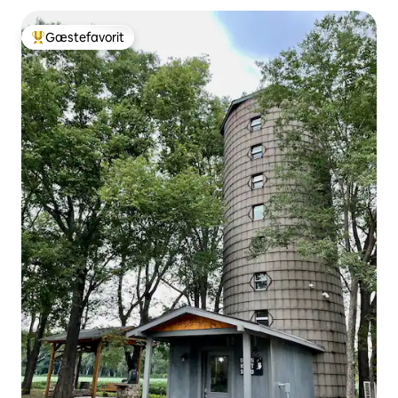
Gæstefavorit
Bedste gæstefavorit