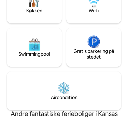
ejendommen. Der er også
autocampingpladser med 50 ampere og
Køkken
Wi-fi
vand, hvis du har en autocamper med.
Gratis parkering på
Swimmingpool
stedet
Aircondition
Andre fantastiske ferieboliger i Kansas