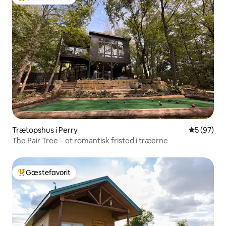
Bedste gæstefavorit
Trætopshus i Perry
5 ud af 5 
5 (97)
The Pair Tree – et romantisk fristed i træerne
Gæstefavorit
Bedste gæstefavorit