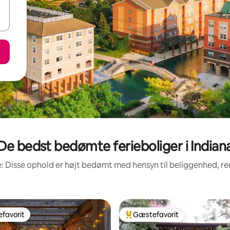
De bedst bedømte ferieboliger i Indian
: Disse ophold er højt bedømt med hensyn til beliggenhed, 
favorit
Gæstefavorit
gæstefavorit
Bedste gæstefavorit