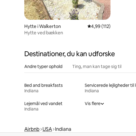
Hytte i Walkerton
4,99 ud af 5 i gennems
4,99 (112)
Hytte ved bækken
Destinationer, du kan udforske
Andre typer ophold
Ting, man kan tage sig til
Bed and breakfasts
Servicerede lejligheder til 
Indiana
Indiana
Lejemål ved vandet
Vis flere
Indiana
Airbnb
USA
Indiana