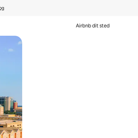
rog
Airbnb dit sted