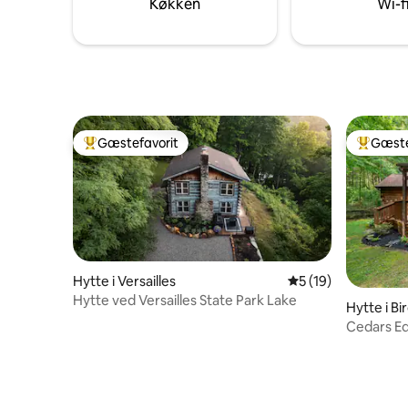
Køkken
Wi-f
energi og komme i kontakt med naturen
højdedrag
igen.
Gæstefavorit
Gæste
Bedste gæstefavorit
Bedste 
Hytte i Versailles
5 ud af 5 i gennem
5 (19)
Hytte ved Versailles State Park Lake
Hytte i B
Cedars E
parkering