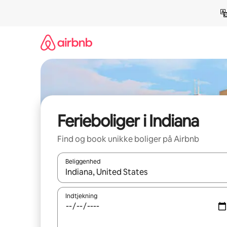
Gå
videre
til
indhold
Ferieboliger i Indiana
Find og book unikke boliger på Airbnb
Beliggenhed
Når resultaterne er tilgængelige, skal du navigere
Indtjekning