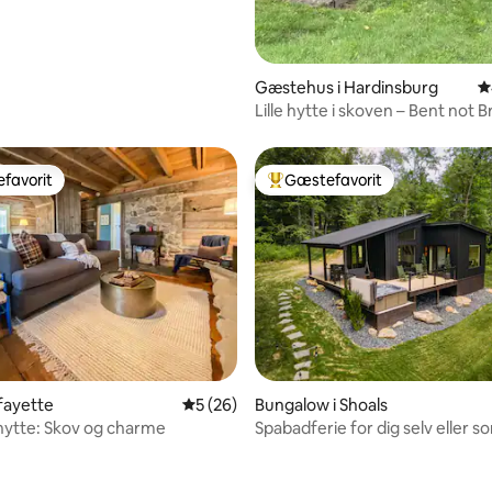
Gæstehus i Hardinsburg
4
Lille hytte i skoven – Bent not 
favorit
Gæstefavorit
gæstefavorit
Bedste gæstefavorit
afayette
5 ud af 5 i gennemsnitlig bedømmelse, 2
5 (26)
Bungalow i Shoals
 hytte: Skov og charme
Spabadferie for dig selv eller s