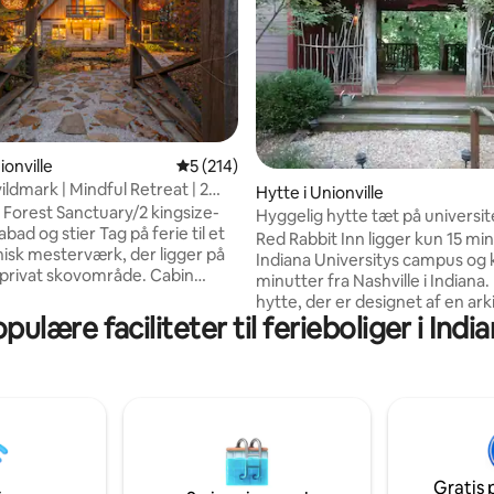
nitlig bedømmelse, 135 omtaler
ionville
5 ud af 5 i gennemsnitlig bedømmelse, 21
5 (214)
ildmark | Mindful Retreat | 2
Hytte i Unionville
-dobbeltsenge
 Forest Sanctuary/2 kingsize-
Hyggelig hytte tæt på universit
bad og stier Tag på ferie til et
Red Rabbit Inn ligger kun 15 min
nisk mesterværk, der ligger på
Indiana Universitys campus og 
 privat skovområde. Cabin
minutter fra Nashville i Indiana
dise er designet til
hytte, der er designet af en arki
elle, par og aktive voksne, der
pulære faciliteter til ferieboliger i Indi
udsmykket med værker af loka
luksuriøs oplevelse i naturen,
håndværkere. Denne hytte, der
erer fuldstændig afsondrethed
smukt anlagt ved en afsideslig
d til de bedste destinationer i
dam omgivet af skov, har et
ge Indiana. Uanset om du
loftssoverum med kingsize-
f i spaen, arbejder hjemmefra
dobbeltseng, badeværelse, ful
tighedsfiber eller udforsker de
udstyret køkken, gaskamin, tv o
ggende søer og statsparker, er
samt egen terrasse, udendørs 
ultimative feriested på
Gratis 
bålplads og gasgrill. Hytten har plads til to