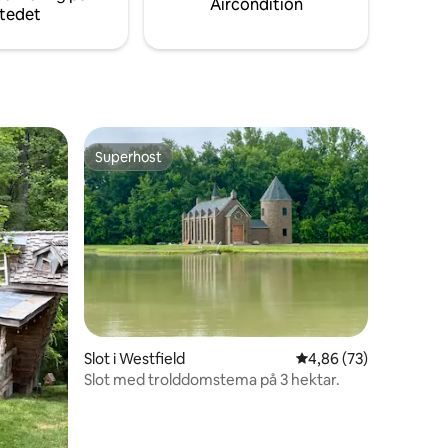
Aircondition
tedet
 af Lake
slappe af eller udforske i Anjuna!
givelser.
Superhost
Superhost
7 omtaler
Slot i Westfield
4,86 ud af 5 i gennem
4,86 (73)
Slot med trolddomstema på 3 hektar.