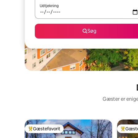
Udtjekning
Søg
Gæster er enige
Gæstefavorit
Gæste
Bedste gæstefavorit
Bedste 