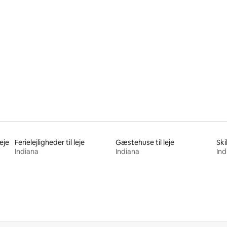
nitlig bedømmelse, 112 omtaler
leje
Ferielejligheder til leje
Gæstehuse til leje
Ski
Indiana
Indiana
Ind