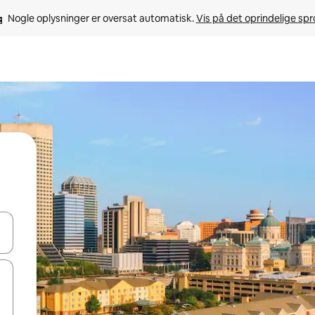
Nogle oplysninger er oversat automatisk. 
Vis på det oprindelige sp
 med piletasterne op og ned eller se mere ved at trykke eller stryge.