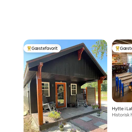
Gæstefavorit
Gæste
Bedste gæstefavorit
Bedste 
Hytte i L
Historisk