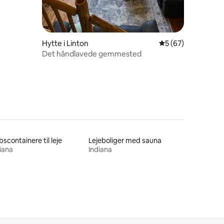
Hytte i Linton
5 ud af 5 i gennem
5 (67)
Det håndlavede gemmested
bscontainere til leje
Lejeboliger med sauna
iana
Indiana