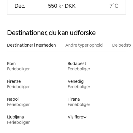
Dec.
550 kr DKK
7°C
Destinationer, du kan udforske
Destinationer i nærheden
Andre typer ophold
De bedste
Rom
Budapest
Ferieboliger
Ferieboliger
Firenze
Venedig
Ferieboliger
Ferieboliger
Napoli
Tirana
Ferieboliger
Ferieboliger
Ljubljana
Vis flere
Ferieboliger