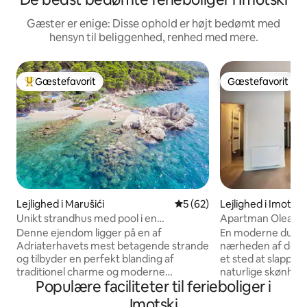
Gæster er enige: Disse ophold er højt bedømt med
hensyn til beliggenhed, renhed med mere.
Gæstefavorit
Gæstefavorit
Bedste gæstefavorit
Gæstefavorit
Lejlighed i Marušići
5 ud af 5 i gennemsnitlig b
5 (62)
Lejlighed i Imotski
Unikt strandhus med pool i en
Apartman Oleand
afsidesliggende bugt.
Denne ejendom ligger på en af
En moderne dupleks
Adriaterhavets mest betagende strande
nærheden af den bl
og tilbyder en perfekt blanding af
et sted at slappe 
traditionel charme og moderne
naturlige skønhed
Populære faciliteter til ferieboliger i
komfort. Denne ejendom er en sjælden
Biokovo-bjerget o
perle, en af de få tilbageværende på en
centrum tilbyder d
Imotski