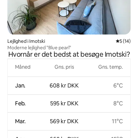
Lejlighed i Imotski
5 ud af 5 
5 (14)
Moderne lejlighed "Blue pearl"
Hvornår er det bedst at besøge Imotski?
Måned
Gns. pris
Gns. temp.
Jan.
608 kr DKK
6°C
Feb.
595 kr DKK
8°C
Mar.
569 kr DKK
11°C