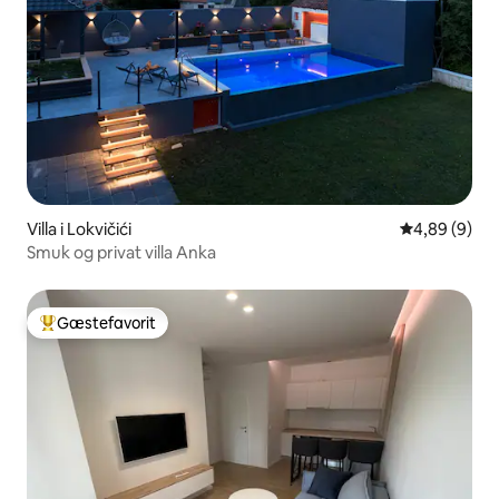
Villa i Lokvičići
4,89 ud af 5
4,89 (9)
Smuk og privat villa Anka
Gæstefavorit
Bedste gæstefavorit