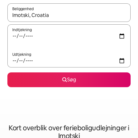
Beliggenhed
Når resultaterne er tilgængelige, skal du navigere med piletaste
Indtjekning
Udtjekning
Søg
Kort overblik over ferieboligudlejninger i
Imotski