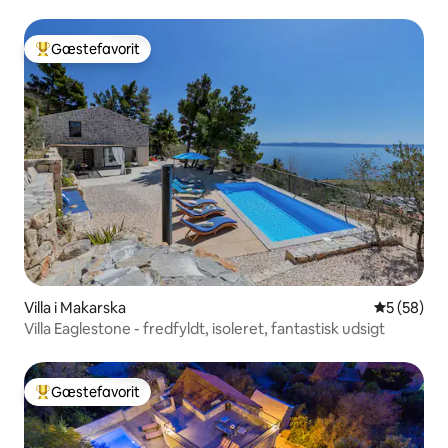
elbiler
Gæstefavorit
Bedste gæstefavorit
Villa i Makarska
5 ud af 5 
5 (58)
Villa Eaglestone - fredfyldt, isoleret, fantastisk udsigt
Gæstefavorit
Bedste gæstefavorit