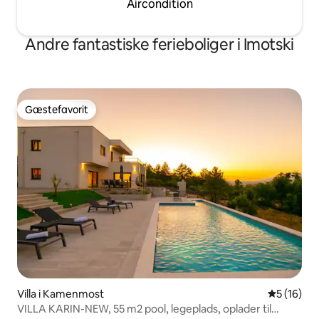
Aircondition
Andre fantastiske ferieboliger i Imotski
Gæstefavorit
Gæstefavorit
Villa i Kamenmost
5 ud af 5 
5 (16)
VILLA KARIN-NEW, 55 m2 pool, legeplads, oplader til