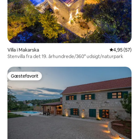
Villa i Makarska
4,95 ud af 5 
4,95 (57)
Stenvilla fra det 19. århundrede/360° udsigt/naturpark
Gæstefavorit
Gæstefavorit