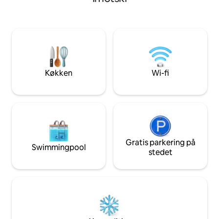
så idyllisk beliggenhed. Forestil dig at
kombination af fr
vågne op til de beroligende lyde fra
til alle vigtige fac
havet, kun få skridt fra en uberørt
kan lide at udfors
småstensstrand, hvor det krystalklare
omkringliggende o
vand indbyder dig. Oplev det bedste af
km væk. Naturelske
Kroatien i en bolig, der er lige så sjælden,
sætte pris på nær
som den er bemærkelsesværdig, og
Blidinje og skiløjp
oplev en ferie, der virkelig er en konge
for en radius af 6
Køkken
Wi-fi
værdig.
Gratis parkering på
Swimmingpool
stedet