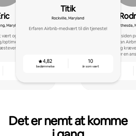
Titik
ric
Rodr
Rockville, Maryland
ring, Maryland
Bethesda, 
Erfaren Airbnb-medvært til din tjeneste!
et vært og medvært med
Som Superhost siden 
g/optimering af opslag,
ved jeg, hvordan Airb
gæstevenlige boliger
gæster nyder og kræver
på, at jeg er en a
4,82
10
bedømmelse
år som vært
4
4,88
år som vært
bedømmelse
Det er nemt at komme
i gang