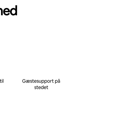
med
il
Gæstesupport på
stedet