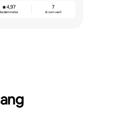
4,97
7
bedømmelse
år som vært
gang