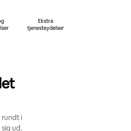
og
Ekstra
lser
tjenesteydelser
det
rundt i
 sig ud.