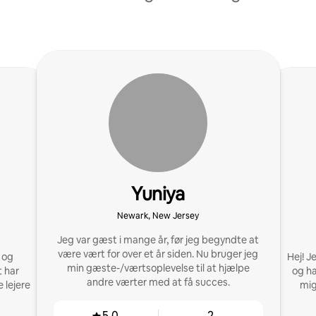
Yuniya
Newark, New Jersey
Jeg var gæst i mange år, før jeg begyndte at
være vært for over et år siden. Nu bruger jeg
 og
Hej! J
min gæste-/værtsoplevelse til at hjælpe
t har
og ha
andre værter med at få succes.
 lejere
mig
5,0
2