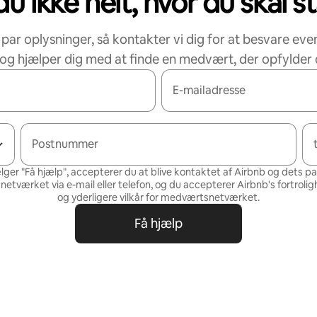
u ikke helt, hvor du skal s
 par oplysninger, så kontakter vi dig for at besvare eve
og hjælper dig med at finde en medvært, der opfylder 
E-mailadresse
Postnummer
lger "Få hjælp", accepterer du at blive kontaktet af Airbnb og dets p
tværket via e-mail eller telefon, og du accepterer Airbnb's
fortrolig
og
yderligere vilkår for medværtsnetværket
.
Få hjælp