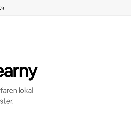
rog
earny
aren lokal
ster.