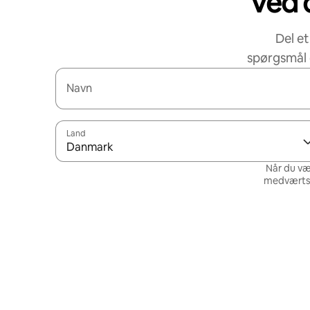
Ved d
Del et
spørgsmål 
Navn
Land
Danmark
Når du væ
medværtsne