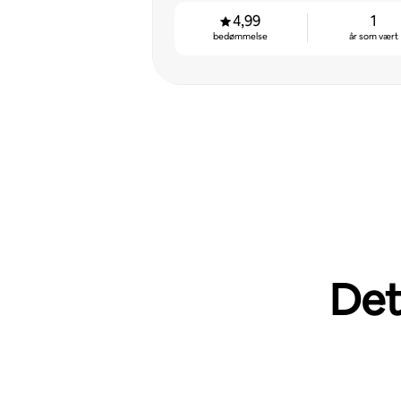
4,99
1
bedømmelse
år som vært
Det