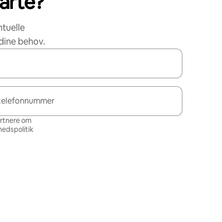
tarte?
ntuelle
dine behov.
telefonnummer
artnere om
hedspolitik