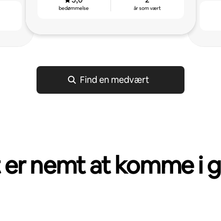
bedømmelse
år som vært
Find en medvært
 er nemt at komme i 