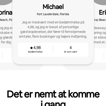
Michael
brina
Er
Fort Lauderdale, Florida
Beach, Florida
Delray Beach
Jeg er medvært med en bedømmelse på
4,98, og jeg er besat af personlige
og jeg er en passioneret
Med Sunny Hideaways b
gæsteoplevelser, der fører til femstjernede
at skabe mindeværdige
gæstfrihedserfaring o
omtaler, flere bookinger og højere indtjening.
g glæder mig til at være
rum, som gæster elsker
for dig.
hjælper værter med at 
4,98
4
bedømmelse
år som vært
5
4,95
år som vært
bedømmelse
Det er nemt at komme
i gang