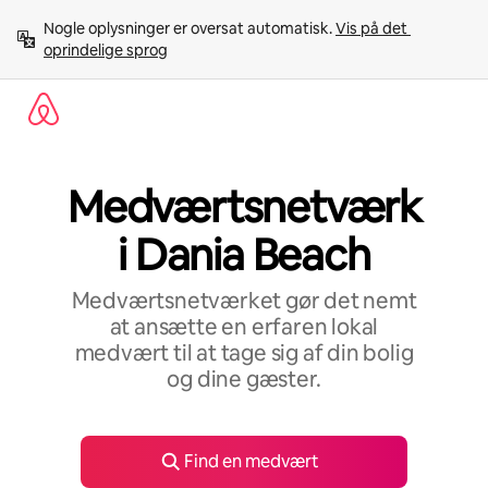
Gå
Nogle oplysninger er oversat automatisk. 
Vis på det 
videre
oprindelige sprog
til
indhold
Medværtsnetværk
i Dania Beach
Medværtsnetværket gør det nemt
at ansætte en erfaren lokal
medvært til at tage sig af din bolig
og dine gæster.
Find en medvært