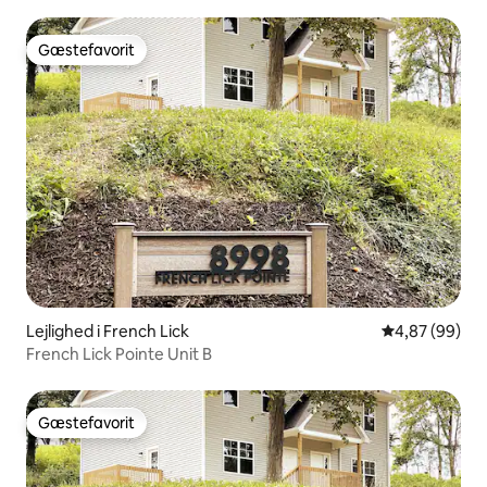
Gæstefavorit
Gæstefavorit
Lejlighed i French Lick
4,87 ud af 5 
4,87 (99)
French Lick Pointe Unit B
Gæstefavorit
Gæstefavorit