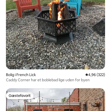
Bolig i French Lick
4,96 ud af 5 i
4,96 (322)
Caddy Corner har et boblebad lige uden for byen
Gæstefavorit
Gæstefavorit