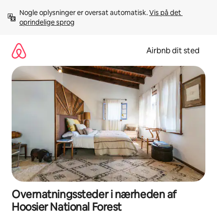
Gå
Nogle oplysninger er oversat automatisk. 
Vis på det 
videre
oprindelige sprog
til
indhold
Airbnb dit sted
Overnatningssteder i nærheden af
Hoosier National Forest