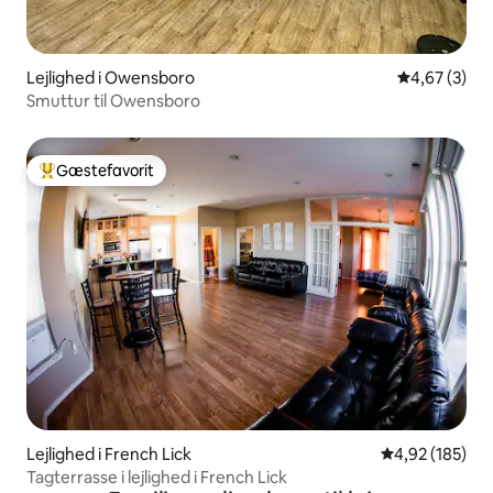
Lejlighed i Owensboro
4,67 ud af 5
4,67 (3)
Smuttur til Owensboro
Gæstefavorit
Bedste gæstefavorit
Lejlighed i French Lick
4,92 ud af 5 i
4,92 (185)
Tagterrasse i lejlighed i French Lick