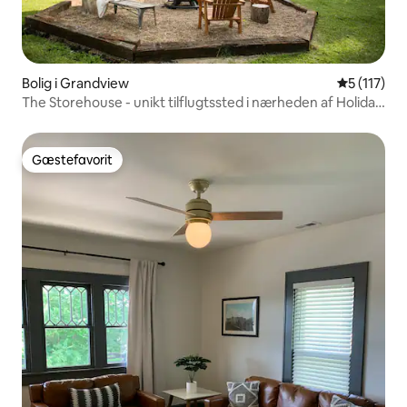
Bolig i Grandview
5 ud af 5 
5 (117)
The Storehouse - unikt tilflugtssted i nærheden af Holiday
World
Gæstefavorit
Gæstefavorit