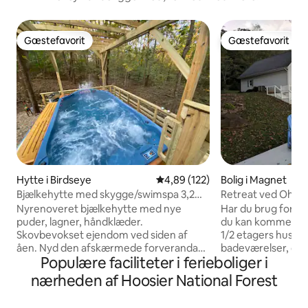
Gæstefavorit
Gæstefavorit
Gæstefavorit
Gæstefavorit
Hytte i Birdseye
4,89 ud af 5 i gennemsnitlig be
4,89 (122)
Bolig i Magnet
Bjælkehytte med skygge/swimspa 3,2
Retreat ved Ohio R
km til indgangen til søen
floden med os)
Nyrenoveret bjælkehytte med nye
Har du brug for et
puder, lagner, håndklæder.
du kan komme væk? Dette hyggel
Skovbevokset ejendom ved siden af
1/2 etagers hus m
åen. Nyd den afskærmede forveranda
badeværelser, der h
Populære faciliteter i ferieboliger i
eller terrassen bagved med 14-fods
personer, har en p
Swimspa, bålplads og grill i rolige
den smukke Ohio River. Slap a
nærheden af Hoosier National Forest
skovklædte omgivelser. Free State Park-
vores terrasser, s
passet sparer 7 dollars om dagen.
den udendørs bålpl