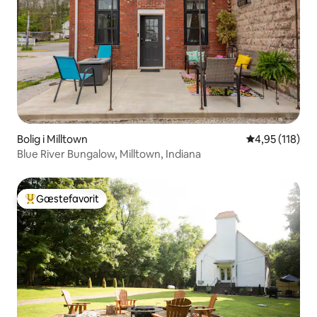
Bolig i Milltown
4,95 ud af 5 i
4,95 (118)
Blue River Bungalow, Milltown, Indiana
Gæstefavorit
Bedste gæstefavorit