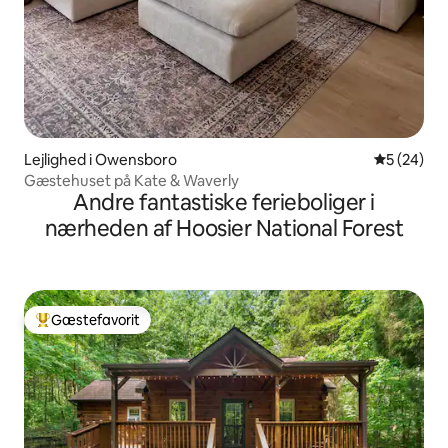
Lejlighed i Owensboro
5 ud af 5 
5 (24)
Gæstehuset på Kate & Waverly
Andre fantastiske ferieboliger i
nærheden af Hoosier National Forest
Gæstefavorit
Bedste gæstefavorit