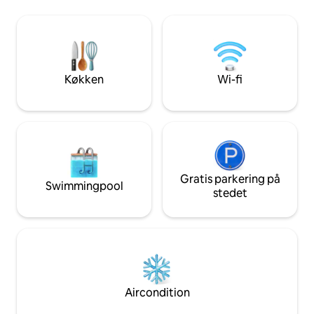
Master nedenunder med kingsize-seng.
pramtrafikken indefra. Huset l
2 queensize-senge i loftssoverum.
minutter fra The H
Elektrisk pejs med 5 indstillinger,
Forest, der tilbyd
aircondition/varme, højhastigheds-
og en fredfyldt a
wifi/internet, smart-tv med Bluetooth-
fra Holiday World 
lydbjælke, Direct TV,
French Lick. (Kæledyrsvenlig/stærk
Køkken
Wi-fi
vaskemaskine/tørretumbler. Ismaskine.
WIFI/gasgrill, I
VI TILBYDER ALTID TIDLIG IND- OG
VAND)
UDTJEKNING, NÅR DET ER MULIGT.
Gratis parkering på
Swimmingpool
stedet
Aircondition