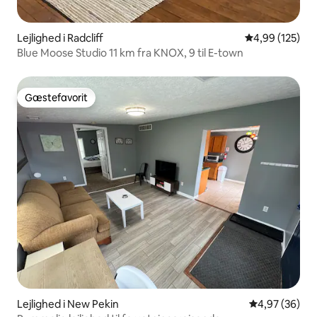
Lejlighed i Radcliff
4,99 ud af 5 i
4,99 (125)
Blue Moose Studio 11 km fra KNOX, 9 til E-town
Gæstefavorit
Gæstefavorit
Lejlighed i New Pekin
4,97 ud af 5 
4,97 (36)