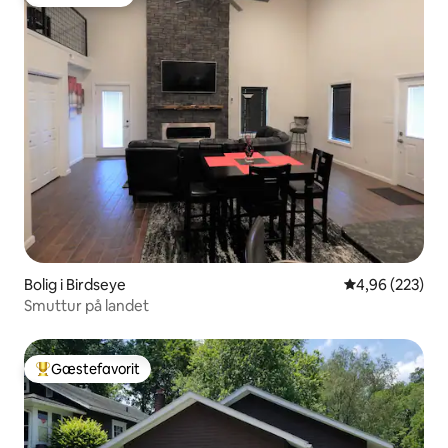
Gæstefavorit
Bolig i Birdseye
4,96 ud af 5 i
4,96 (223)
Smuttur på landet
Gæstefavorit
Bedste gæstefavorit