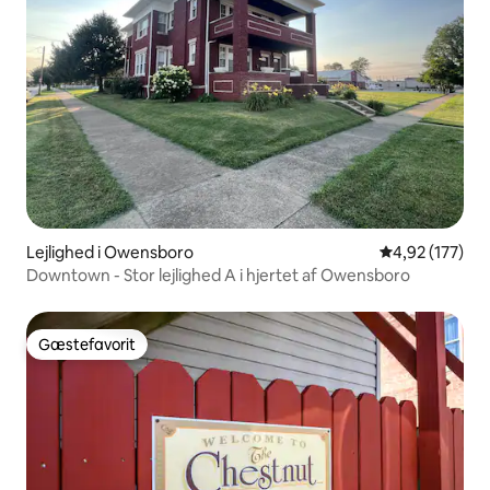
Lejlighed i Owensboro
4,92 ud af 5 i
4,92 (177)
Downtown - Stor lejlighed A i hjertet af Owensboro
Gæstefavorit
Gæstefavorit