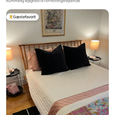
Rummelig lejlighed til forretningsrejsende
Gæstefavorit
Bedste gæstefavorit