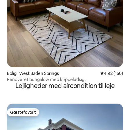
Bolig i West Baden Springs
4,92 ud af 5 i
4,92 (150)
Renoveret bungalow med kuppeludsigt
Lejligheder med aircondition til leje
Gæstefavorit
Gæstefavorit