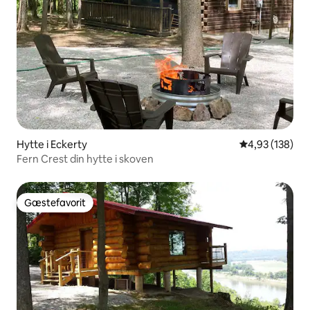
Hytte i Eckerty
4,93 ud af 5 i
4,93 (138)
Fern Crest din hytte i skoven
Gæstefavorit
Gæstefavorit