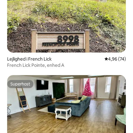
Lejlighed i French Lick
4,96 ud af 5 
4,96 (74)
French Lick Pointe, enhed A
Superhost
Superhost