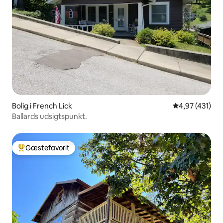
Bolig i French Lick
4,97 ud af 5 i
4,97 (431)
Ballards udsigtspunkt.
Gæstefavorit
Bedste gæstefavorit