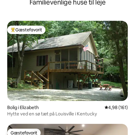
Familievenlige huse til leje
Gæstefavorit
Bedste gæstefavorit
Bolig i Elizabeth
4,98 ud af 5 i
4,98 (161)
Hytte ved en sø tæt på Louisville i Kentucky
Gæstefavorit