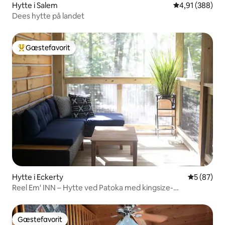
Hytte i Salem
4,91 ud af 5 i
4,91 (388)
Dees hytte på landet
Gæstefavorit
Bedste gæstefavorit
Hytte i Eckerty
5 ud af 5 
5 (87)
Reel Em' INN – Hytte ved Patoka med kingsize-
dobbeltseng og spabad
Gæstefavorit
Gæstefavorit