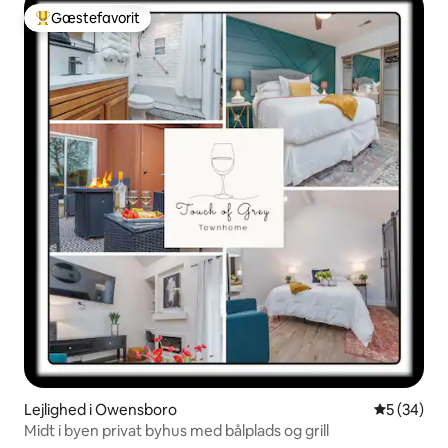
Gæstefavorit
Bedste gæstefavorit
Lejlighed i Owensboro
5 ud af 5 
5 (34)
Midt i byen privat byhus med bålplads og grill