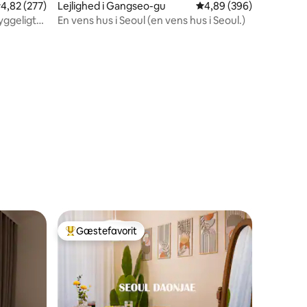
,82 ud af 5 i gennemsnitlig bedømmelse, 277 omtaler
4,82 (277)
Lejlighed i Gangseo-gu
4,89 ud af 5 i gennems
4,89 (396)
yggeligt
En vens hus i Seoul (en vens hus i Seoul.)
1 omtaler
Gæstefavorit
Bedste gæstefavorit