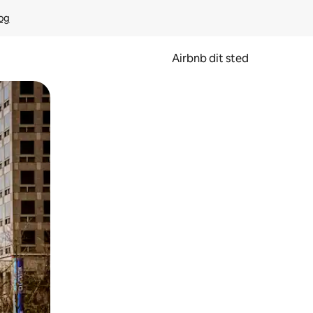
rog
Airbnb dit sted