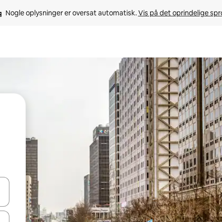
Nogle oplysninger er oversat automatisk. 
Vis på det oprindelige sp
 med piletasterne op og ned eller se mere ved at trykke eller stryge.