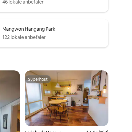
der blive leveret ekstra sengetøj. [Tidlig
46 lokale anbefaler
indtjekning/sen udtjekning] * 20.000
KRW pr. time (maks. 1 time) * Hvis der er
flere besøgende end det antal, der er
reserveret, vil du blive bedt om at forlade
Mangwon Hangang Park
værelset uden refundering🙏
122 lokale anbefaler
Superhost
Superhost