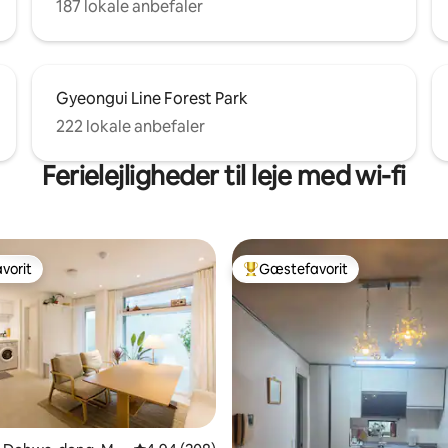
187 lokale anbefaler
Gyeongui Line Forest Park
222 lokale anbefaler
Ferielejligheder til leje med wi-fi
vorit
Gæstefavorit
vorit
Bedste gæstefavorit