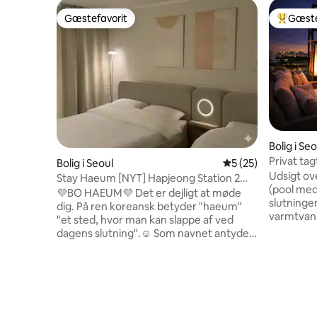
Gæstefavorit
Gæste
Gæstefavorit
Bedste 
Bolig i Seo
Privat ta
Bolig i Seoul
5 ud af 5 i gennem
5 (25)
over Han
Udsigt ov
Stay Haeum [NYT] Hapjeong Station 2
(pool med
minutter • Familie og venner på 6
💜BO HAEUM💜 Det er dejligt at møde
slutninge
personer • Bedst værdi for pengene • 2
dig. På ren koreansk betyder "haeum"
varmtvandss
dobbeltsenge, 2 enkeltsenge
"et sted, hvor man kan slappe af ved
vandtemper
dagens slutning".☺️ Som navnet antyder,
elevator +
er dette et sted, hvor du kan glemme
minutters
hverdagens stress og opleve
(5 minutte
afslappende hvile og ukompliceret lykke
floden) De
under dit ophold. 😌 Dette er en lys og
bygningen
ren ejendom, der for nylig er blevet
forbundet
indrettet på ny. Det ligger på et plant