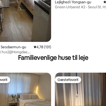
Lejlighed i Yongsan-gu
4
Green Urbanist #2 - Seoul St. H
nitlig bedømmelse, 140 omtaler
hus 3 personer
 i Seodaemun-gu
4,78 ud af 5 i gennemsnitlig bedømmelse, 13
4,78 (131)
gt hus]@Hongdae,
Familievenlige huse til leje
dong
vorit
Gæstefavorit
vorit
Gæstefavorit