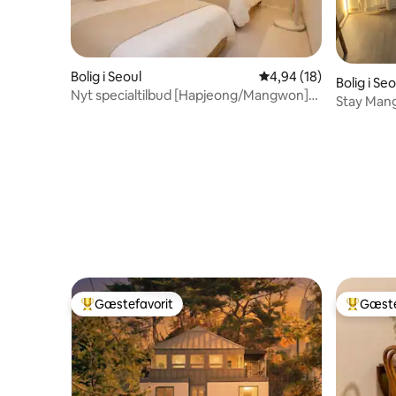
Bolig i Seoul
4,94 ud af 5 i gennem
4,94 (18)
Bolig i Seo
Nyt specialtilbud [Hapjeong/Mangwon]
Stay Man
Fuldt renoveret/Hongdae/Mangwon-
markedet/Han-gang Park/YG/Han-
gang-picnic
Gæstefavorit
Gæste
Bedste gæstefavorit
Bedste 