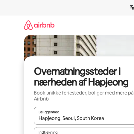
Gå
videre
til
indhold
Overnatningssteder i
nærheden af Hapjeong
Book unikke feriesteder, boliger med mere på
Airbnb
Beliggenhed
Når resultaterne er tilgængelige, skal du navigere
Indtjekning