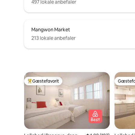
497 lokale anbefaler
Mangwon Market
213 lokale anbefaler
Gæstefavorit
Gæstefa
Bedste gæstefavorit
Gæstefa