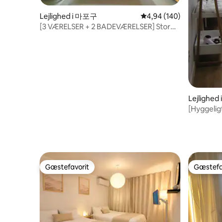
Lejlighed i 마포구
4,94 ud af 5 i gennems
4,94 (140)
[3 VÆRELSER + 2 BADEVÆRELSER] Stor
stue og værelse, 5 minutter til Sangsu
Station, tæt på Hongdae og Han-floden
Lejlighed
[Hyggeli
Yeonnam
Gæstefavorit
Gæstefa
Gæstefavorit
Gæstefa