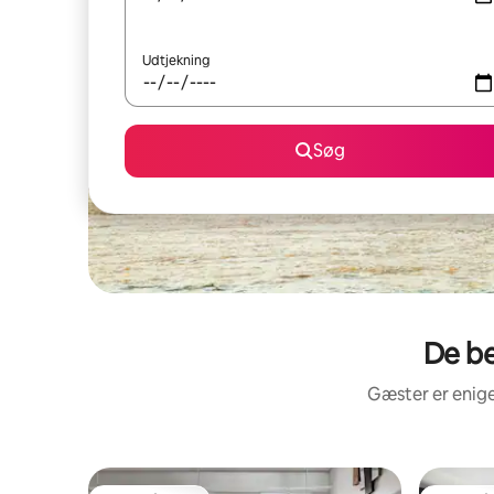
Udtjekning
Søg
De be
Gæster er enige