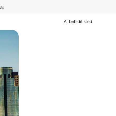
rog
Airbnb dit sted