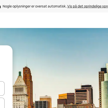
Nogle oplysninger er oversat automatisk. 
Vis på det oprindelige sp
 med piletasterne op og ned eller se mere ved at trykke eller stryge.