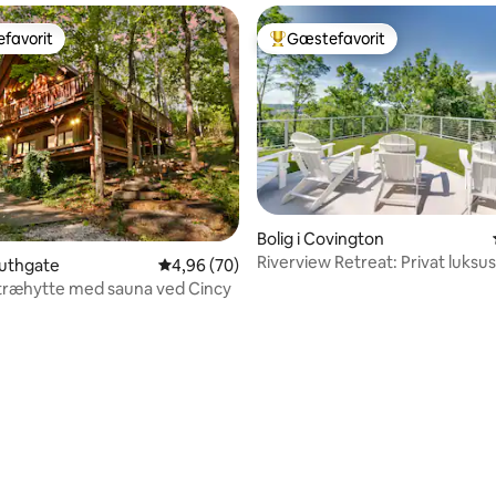
favorit
Gæstefavorit
gæstefavorit
Bedste gæstefavorit
snitlig bedømmelse, 14 omtaler
Bolig i Covington
Riverview Retreat: Privat luks
outhgate
4,96 ud af 5 i gennemsnitlig bedømmelse, 7
4,96 (70)
udsigt over Cincy
træhytte med sauna ved Cincy