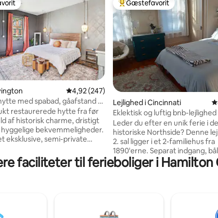
vorit
Gæstefavorit
vorit
Bedste gæstefavorit
itlig bedømmelse, 884 omtaler
vington
4,92 ud af 5 i gennemsnitlig bedømmelse, 24
4,92 (247)
 hytte med spabad, gåafstand til
Lejlighed i Cincinnati
4
sse
kt restaurerede hytte fra før
Eklektisk og luftig bnb-lejlighed 
ld af historisk charme, dristigt
Northside
Leder du efter en unik ferie i d
g hyggelige bekvemmeligheder.
historiske Northside? Denne lej
det eksklusive, semi-private
2. sal ligger i et 2-familiehus fra
der stjernerne, og synk
1890'erne. Separat indgang, bål
ed i den luksuriøse kingsize-
e faciliteter til ferieboliger i Hamilto
baghaven. Gratis parkering på ga
terne er vilde med det unikke
10 min. gang til: *Northside
se. Denne livlige, urbane bydel
forretningskvarter med uafhæ
en kort gåtur til butikkerne,
ejede restauranter, bagerier, b
terne og barerne i MainStrasse
frisører. *Parker Woods og But
ller Madison Ave., og downtown
Preserve Trails *Metrobusknu
 ligger kun få minutter væk i bil.
*Cykeludlejningsstation 5-15 min. kørsel