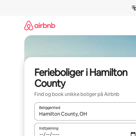
Gå
videre
til
indhold
Ferieboliger i Hamilton
County
Find og book unikke boliger på Airbnb
Beliggenhed
Når resultaterne er tilgængelige, skal du navigere
Indtjekning