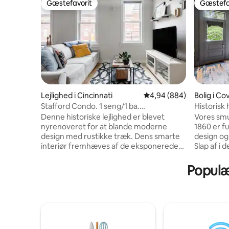
Gæstefavorit
Gæstefa
Gæstefavorit
Gæstefa
Lejlighed i Cincinnati
4,94 ud af 5 i gennemsn
4,94 (884)
Bolig i Co
Stafford Condo. 1 seng/1 ba.
Historisk
Uovertruffen beliggenhed
MainStra
Denne historiske lejlighed er blevet
Vores smu
nyrenoveret for at blande moderne
1860 er fu
design med rustikke træk. Dens smarte
design o
interiør fremhæves af de eksponerede
Slap af i 
mursten, kvartsbordplader, trægulve og
spabad un
moderne lysarmaturer Rummet:
derefter n
Populær
Uovertruffen beliggenhed, udsigt over
seng. Gæs
byens skyline fra øverste etage.
badeværel
KINGSIZE-seng på loftet og QUEEN-size
giver dig 
foldbar sofamadras i det primære
restauran
opholdsområde. ARBEJDSPLADS med
Village e
komfortabel stol med udsigt over Vine
Cincinnati