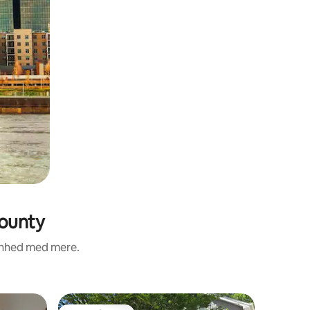
County
renhed med mere.
Gæstesuit