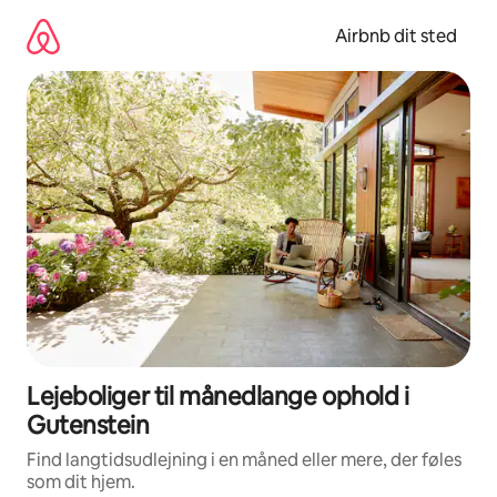
Gå
videre
Airbnb dit sted
til
indhold
Lejeboliger til månedlange ophold i
Gutenstein
Find langtidsudlejning i en måned eller mere, der føles
som dit hjem.