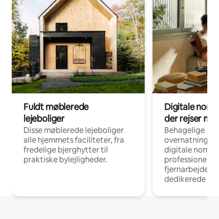
Fuldt møblerede
Digitale noma
lejeboliger
der rejser me
Disse møblerede lejeboliger
Behagelige
alle hjemmets faciliteter, fra
overnatningsmu
fredelige bjerghytter til
digitale nomad
praktiske bylejligheder.
professionelle
fjernarbejde, m
dedikerede ar