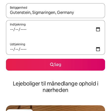
Beliggenhed
Når resultaterne er tilgængelige, skal du navigere med piletaste
Indtjekning
Udtjekning
Søg
Lejeboliger til månedlange ophold i
nærheden