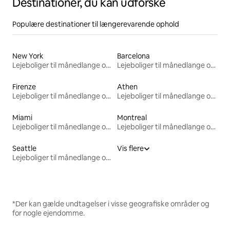
Destinationer, du kan udforske
Populære destinationer til længerevarende ophold
New York
Barcelona
Lejeboliger til månedlange ophold
Lejeboliger til månedlange ophold
Firenze
Athen
Lejeboliger til månedlange ophold
Lejeboliger til månedlange ophold
Miami
Montreal
Lejeboliger til månedlange ophold
Lejeboliger til månedlange ophold
Seattle
Vis flere
Lejeboliger til månedlange ophold
*Der kan gælde undtagelser i visse geografiske områder og
for nogle ejendomme.