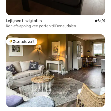
Lejlighed i Inzigkofen
5 ud af 5
5 (9)
Ren afslapning ved porten til Donaudalen.
Gæstefavorit
Bedste gæstefavorit