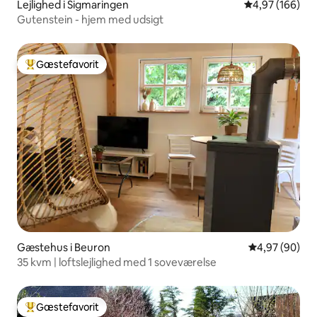
Lejlighed i Sigmaringen
4,97 ud af 5 i
4,97 (166)
Gutenstein - hjem med udsigt
Gæstefavorit
Bedste gæstefavorit
Gæstehus i Beuron
4,97 ud af 5 
4,97 (90)
35 kvm | loftslejlighed med 1 soveværelse
Gæstefavorit
Bedste gæstefavorit