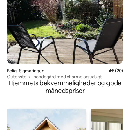
Bolig i Sigmaringen
5 ud af 5 
5 (20)
Gutenstein - bondegård med charme og udsigt
Hjemmets bekvemmeligheder og gode
månedspriser