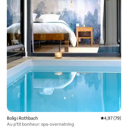
Bolig i Rothbach
4,97 ud af 5 
4,97 (79)
Au p'tit bonheur: spa-overnatning