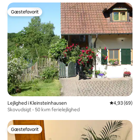
Gæstefavorit
Gæstefavorit
Lejlighed i Kleinsteinhausen
4,93 ud af 5 
4,93 (69)
Skovudsigt - 50 kvm ferielejlighed
Gæstefavorit
Gæstefavorit