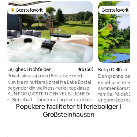
Gæstefavorit
Gæstefavorit
Bedste gæstefavorit
Gæstefavorit
Lejlighed i Nohfelden
5 ud af 5 i gennemsnitlig b
5 (56)
Bolig i Dellfeld
Privat luksusspa ved Bostalsee med
Den grønne dør ti
sauna og boblebad
Kun tre minutters kørsel fra Lake Bostal
Feriehuset er et ide
begynder din wellness-ferie i topklasse.
sammenkomster 
KUN FOR GÆSTER I DENNE LEJLIGHED:
familie. På det 24
✅ Boblebad – forvarmet og overdækket
engområde med gri
Populære faciliteter til ferieboliger i
✅ Udendørs sauna med
børn og firbenede
panoramavindue ✅ Indendørs sauna
efter hjertets lyst.
Großsteinhausen
med saunaovn og infrarøde radiatorer ✅
godt, kan I også s
Design badekar ✅ Altan med udsigt over
gruppe beskyttet
landskabet ✅ Komfortable senge ✅
overdækkede terrasse. Det 
Fuldt udstyret køkken ✅ Gulvvarme ✅
spabad er placere