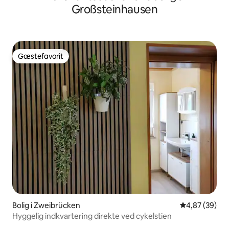
Großsteinhausen
Gæstefavorit
Gæstefavorit
Bolig i Zweibrücken
4,87 ud af 5 
4,87 (39)
Hyggelig indkvartering direkte ved cykelstien