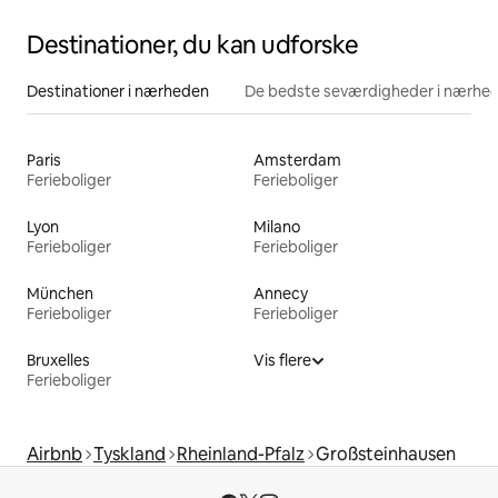
Destinationer, du kan udforske
Destinationer i nærheden
De bedste seværdigheder i nærhe
Paris
Amsterdam
Ferieboliger
Ferieboliger
Lyon
Milano
Ferieboliger
Ferieboliger
München
Annecy
Ferieboliger
Ferieboliger
Bruxelles
Vis flere
Ferieboliger
Airbnb
Tyskland
Rheinland-Pfalz
Großsteinhausen