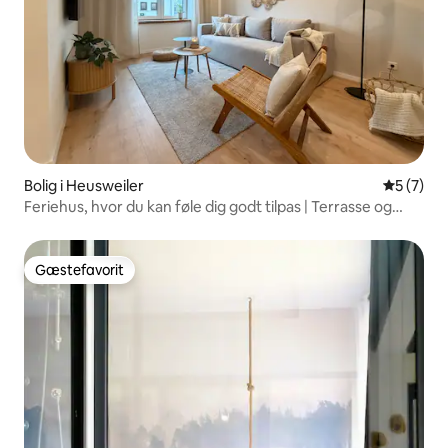
Bolig i Heusweiler
5 ud af 5
5 (7)
Feriehus, hvor du kan føle dig godt tilpas | Terrasse og
boxspring
Gæstefavorit
Gæstefavorit