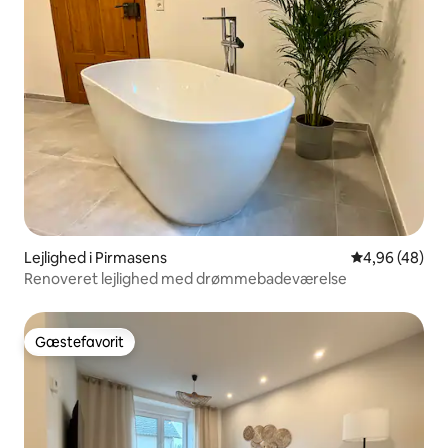
Lejlighed i Pirmasens
4,96 ud af 5 
4,96 (48)
Renoveret lejlighed med drømmebadeværelse
Gæstefavorit
Gæstefavorit