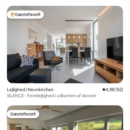
Gæstefavorit
Bedste gæstefavorit
Lejlighed i Neunkirchen
4,98 ud af 5 
4,98 (52)
SILENCE - Ferielejlighed i udkanten af skoven
Gæstefavorit
Gæstefavorit