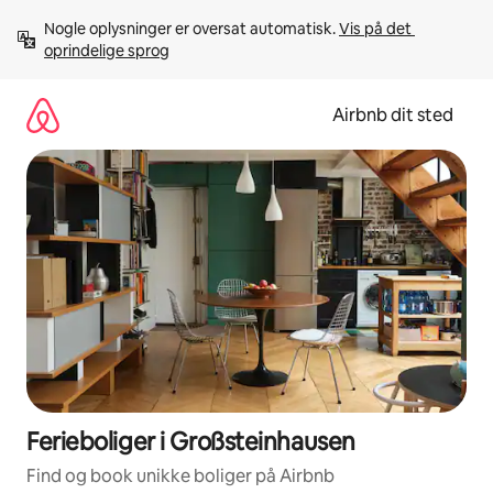
Gå
Nogle oplysninger er oversat automatisk. 
Vis på det 
videre
oprindelige sprog
til
indhold
Airbnb dit sted
Ferieboliger i Großsteinhausen
Find og book unikke boliger på Airbnb