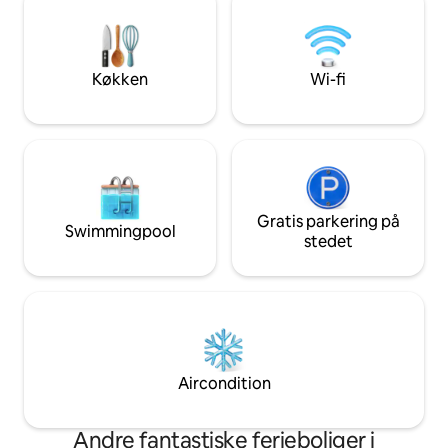
Stor terrasse med loungemøbler ✅
baldakin med udsi
Pergola med LED-lys og justerbare
sauna, der kan book
lameller Rummelig, moderne og ideel for
sandstenshvelvet o
alle, der søger wellness og afslapning.
personer.
Køkken
Wi-fi
Gratis parkering på
Swimmingpool
stedet
Aircondition
Andre fantastiske ferieboliger i