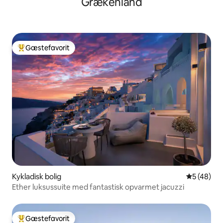
Grækenland
Gæstefavorit
Bedste gæstefavorit
Kykladisk bolig
5 ud af 5 
5 (48)
Ether luksussuite med fantastisk opvarmet jacuzzi
Gæstefavorit
Bedste gæstefavorit