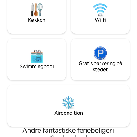
morgenmad og daglig rengøring, mens
finder du restaur
du slapper af ved din private pool og
supermarkeder. Ma
nyder udsigten over solnedgangen.
rådighed. Gratis wi
Køkken
Wi-fi
Gratis parkering på
Swimmingpool
stedet
Aircondition
Andre fantastiske ferieboliger i