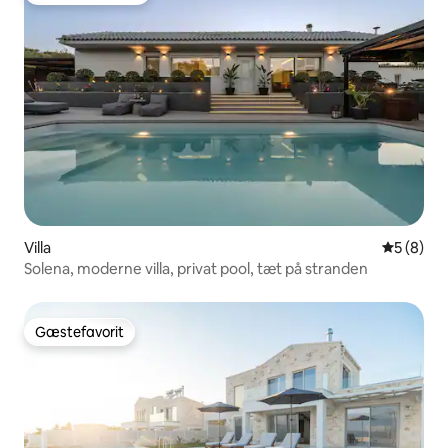
Villa
5 ud af 5
5 (8)
Solena, moderne villa, privat pool, tæt på stranden
Gæstefavorit
Gæstefavorit