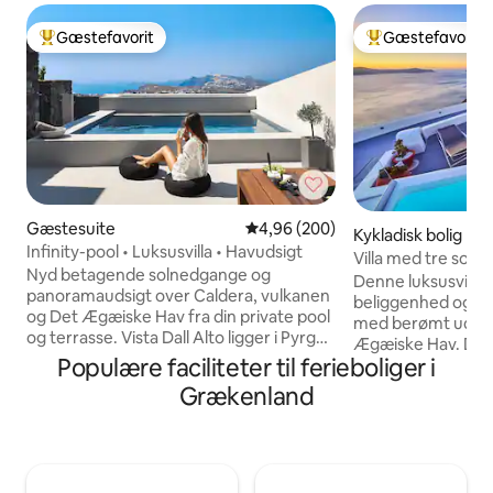
Gæstefavorit
Gæstefavorit
Bedste gæstefavorit
Bedste gæstefavo
Gæstesuite
4,96 ud af 5 i gennemsnitlig be
4,96 (200)
Kykladisk bolig
Infinity-pool • Luksusvilla • Havudsigt
Villa med tre sove
Nyd betagende solnedgange og
med calderaudsig
Denne luksusvilla
panoramaudsigt over Caldera, vulkanen
beliggenhed og har
og Det Ægæiske Hav fra din private pool
med berømt udsigt over Caldera og Det
og terrasse. Vista Dall Alto ligger i Pyrgos
Ægæiske Hav. Den 
og kombinerer privatliv, komfort og nem
Populære faciliteter til ferieboliger i
opvarmet jacuzzi 
adgang til alle hjørner af Santorini. Villaen
solsenge. Der er 
Grækenland
har 2 komfortable soveværelser, 2
af jacuzzi, hvor 
moderne badeværelser, et fuldt
og middag med ufo
udstyret køkken og rummelige
Daglig morgenmad 
indendørs og udendørs
ophold behageligt
opholdsområder. Nyd gratis levering af
har privat badevær