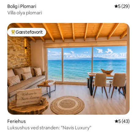
Bolig i Plomari
5 ud af 5 
5 (29)
Villa olya plomari
Gæstefavorit
Bedste gæstefavorit
Feriehus
5 ud af 5 
5 (43)
Luksushus ved stranden: "Navis Luxury"