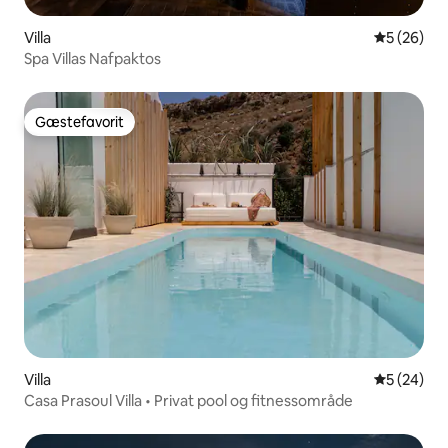
Villa
5 ud af 5 
5 (26)
Spa Villas Nafpaktos
Gæstefavorit
Gæstefavorit
Villa
5 ud af 5 
5 (24)
Casa Prasoul Villa • Privat pool og fitnessområde