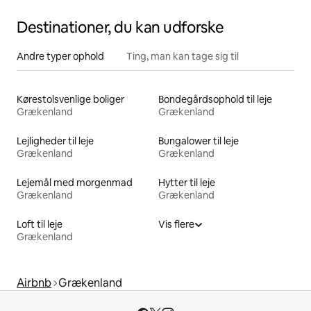
Destinationer, du kan udforske
Andre typer ophold
Ting, man kan tage sig til
Kørestolsvenlige boliger
Bondegårdsophold til leje
Grækenland
Grækenland
Lejligheder til leje
Bungalower til leje
Grækenland
Grækenland
Lejemål med morgenmad
Hytter til leje
Grækenland
Grækenland
Loft til leje
Vis flere
Grækenland
Airbnb
Grækenland