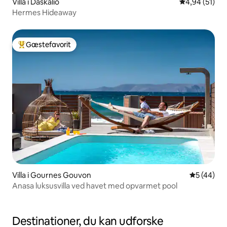
Villa i Daskalio
4,94 ud af 5 
4,94 (51)
Hermes Hideaway
Gæstefavorit
Bedste gæstefavorit
Villa i Gournes Gouvon
5 ud af 5 
5 (44)
Anasa luksusvilla ved havet med opvarmet pool
Destinationer, du kan udforske