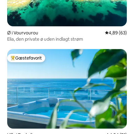
Ø i Vourvourou
4,89 ud af 5 
4,89 (63)
Elia, den private ø uden indlagt strøm
Gæstefavorit
Bedste gæstefavorit