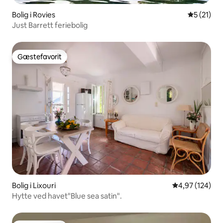
Bolig i Rovies
5 ud af 5 
5 (21)
Just Barrett feriebolig
Gæstefavorit
Gæstefavorit
Bolig i Lixouri
4,97 ud af 5 i
4,97 (124)
Hytte ved havet"Blue sea satin".