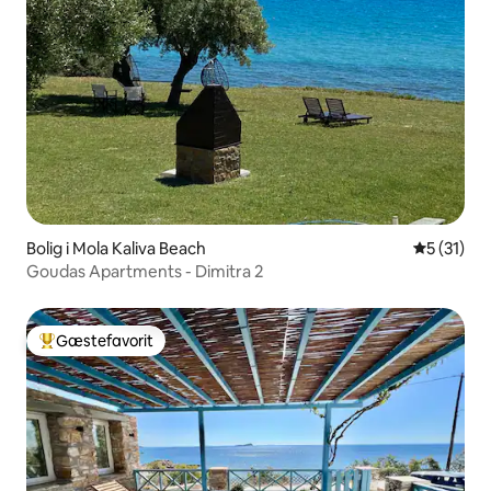
Bolig i Mola Kaliva Beach
5 ud af 5 
5 (31)
Goudas Apartments - Dimitra 2
Gæstefavorit
Bedste gæstefavorit