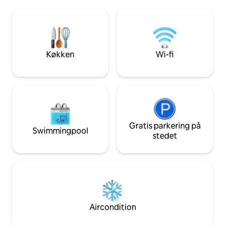
vandstenstrand. Hvert rum er designet
getaway, allowing 
til at maksimere havudsigten og slappe
pristine waters at your 
af med de rytmiske lyde af bølgerne lige
the beauty and ch
meter nedenunder. Et ideelt sted for
familier med børn eller romantiske
weekender.
Køkken
Wi-fi
Gratis parkering på
Swimmingpool
stedet
Aircondition