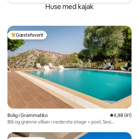
Huse med kajak
Gæstefavorit
Bedste gæstefavorit
Bolig i Grammatiko
4,98 ud af 5 
4,98 (41)
Blå og grønne villaer i nederste etage + pool, Sesi
Marathon