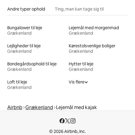
Andre typer ophold
Ting, man kan tage sig til
Bungalower til leje
Lejemål med morgenmad
Grækenland
Grækenland
Lejligheder til leje
Kørestolsvenlige boliger
Grækenland
Grækenland
Bondegårdsophold til leje
Hytter til leje
Grækenland
Grækenland
Loft til leje
Vis flere
Grækenland
Airbnb
Grækenland
Lejemål med kajak
© 2026 Airbnb, Inc.