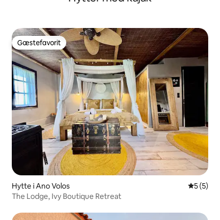
Gæstefavorit
Gæstefavorit
Hytte i Ano Volos
5 ud af 5
5 (5)
The Lodge, Ivy Boutique Retreat