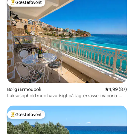
Gæstefavorit
Bedste gæstefavorit
Bolig i Ermoupoli
4,99 ud af 5 
4,99 (87)
Luksusophold med havudsigt på tagterrasse i Vaporia-
Syros
Gæstefavorit
Bedste gæstefavorit