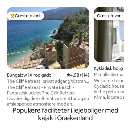
Gæstefavorit
Gæstefavorit
Bedste gæstefavorit
Gæstefavorit
Kykladisk bolig i K
Mimallis Syrma in 
Bungalow i Xiropigado
4,98 ud af 5 i gennemsnitlig b
4,98 (114)
Welcome to our e
The Cliff Retreat: privat adgang til strand
Cycladic house, ne
– havudsigt
The Cliff Retreat - Private Beach -
in the picturesque
Fantastisk udsigt The Cliff Retreat
Klima, located in t
tilbyder dig den ultimative smuttur og en
Immerse yourself in
afslappende atmosfære med en
lifestyle, where e
Populære faciliteter i lejeboliger med
storslået 180-graders udsigt over den
breathtaking suns
Argoliske Golf. En helt unik oplevelse,
kajak i Grækenland
gentle lull of the w
tag en gåtur ned ad stenskårne trin
boat with paddles
gennem en privat indgang til en klar blå
extra touch of ma