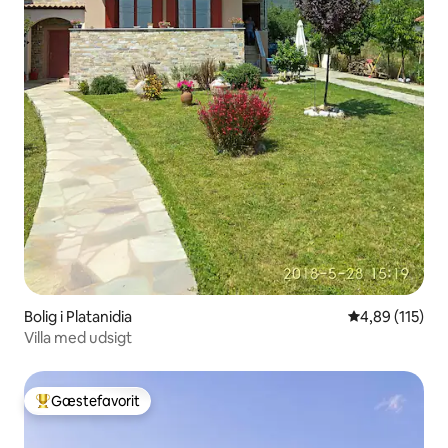
Bolig i Platanidia
4,89 ud af 5 i
4,89 (115)
Villa med udsigt
Gæstefavorit
Bedste gæstefavorit