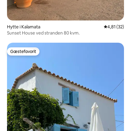
Hytte i Kalamata
4,81 ud af 5 
4,81 (32)
Sunset House ved stranden 80 kvm.
Gæstefavorit
Gæstefavorit