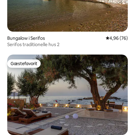
Bungalow i Serifos
4,96 ud af 5 
4,96 (76)
Serifos traditionelle hus 2
Gæstefavorit
Gæstefavorit