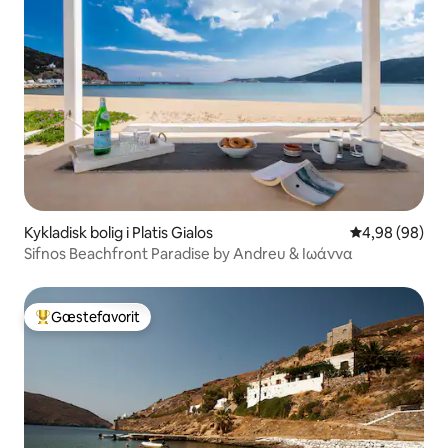
Kykladisk bolig i Platis Gialos
4,98 ud af 5 
4,98 (98)
Sifnos Beachfront Paradise by Andreu & Ιωάννα
Gæstefavorit
Bedste gæstefavorit