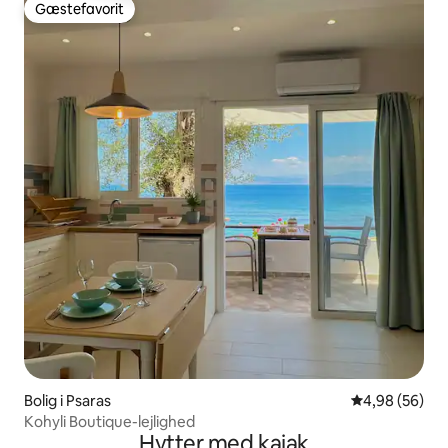
Gæstefavorit
Gæstefavorit
Bolig i Psaras
4,98 ud af 5 
4,98 (56)
Kohyli Boutique-lejlighed
Hytter med kajak