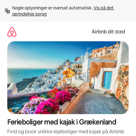
Gå
Nogle oplysninger er oversat automatisk. 
Vis på det 
videre
oprindelige sprog
til
indhold
Airbnb dit sted
Ferieboliger med kajak i Grækenland
Find og book unikke lejeboliger med kajak på Airbnb