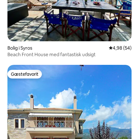
Bolig i Syros
4,98 ud af 5 
4,98 (54)
Beach Front House med fantastisk udsigt
Gæstefavorit
Gæstefavorit