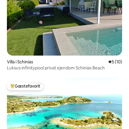
Villa i Schinias
5 ud af 5 
5 (10)
Luksus infinitypool privat ejendom Schinias Beach
Gæstefavorit
Bedste gæstefavorit