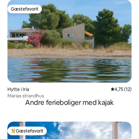
Gæstefavorit
Gæstefavorit
Hytte i Iria
4,75 ud af 5
4,75 (12)
Μarias strandhus
Andre ferieboliger med kajak
Gæstefavorit
Bedste gæstefavorit