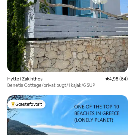
Hytte i Zakinthos
4,98 ud af 5 
4,98 (64)
Benetia Cottage/privat bugt/1 kajak/6 SUP
Gæstefavorit
Bedste gæstefavorit