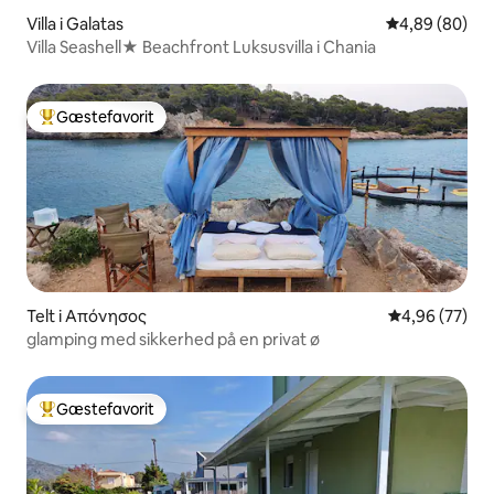
Villa i Galatas
4,89 ud af 5 
4,89 (80)
Villa Seashell★ Beachfront Luksusvilla i Chania
Gæstefavorit
Bedste gæstefavorit
Telt i Απόνησος
4,96 ud af 5 
4,96 (77)
glamping med sikkerhed på en privat ø
Gæstefavorit
Bedste gæstefavorit