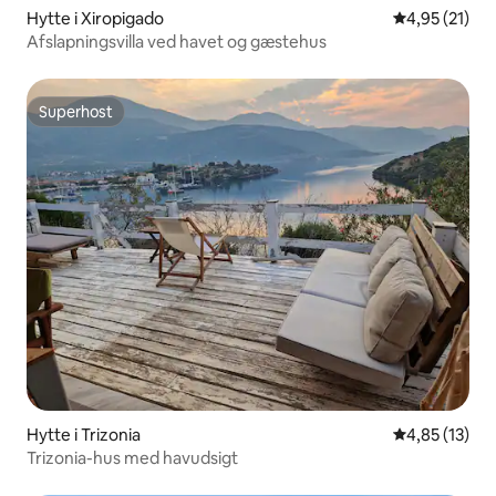
Hytte i Xiropigado
4,95 ud af 5 
4,95 (21)
Afslapningsvilla ved havet og gæstehus
Superhost
Superhost
Hytte i Trizonia
4,85 ud af 5 
4,85 (13)
Trizonia-hus med havudsigt