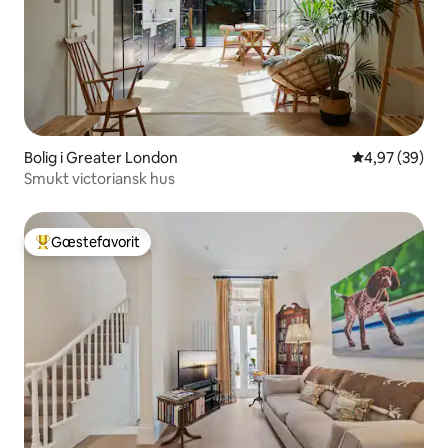
Bolig i Greater London
4,97 ud af 5 
4,97 (39)
Smukt victoriansk hus
Gæstefavorit
Bedste gæstefavorit