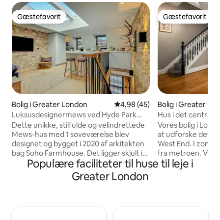
Gæstefavorit
Gæstefavorit
Gæstefavorit
Gæstefavorit
Bolig i Greater London
4,98 ud af 5 i gennemsnitlig b
4,98 (45)
Bolig i Greater Lo
Luksusdesignermews ved Hyde Park
Hus i det centrale
Notting Hill
London Eye
Dette unikke, stilfulde og velindrettede
Vores bolig i Londo
Mews-hus med 1 soveværelse blev
at udforske det c
designet og bygget i 2020 af arkitekten
West End. I zone 1
bag Soho Farmhouse. Det ligger skjult i
fra metroen. Vi har
Populære faciliteter til huse til leje i
en fredelig brostensbelagt gårdhave, 2
område med komf
minutters gang fra Hyde Park og 15
senge samt et mo
Greater London
minutter fra Portobello Market i Notting
køkken, højhastig
Hill, og det har et moderne, lyst
internet-tv og So
opholdsområde og et roligt soveværelse
bolig, der er perfe
med aircondition, så du kan få en
eller familier, ligg
afslappende søvn. Med hurtig wi-fi, et
metrostationer, bu