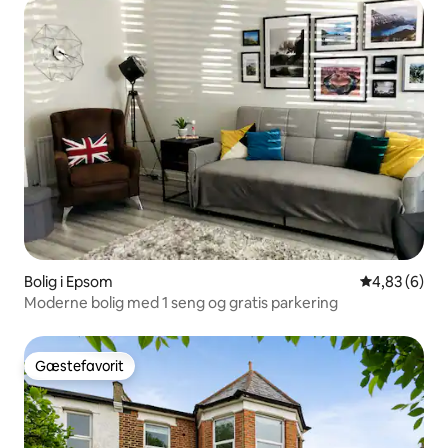
Bolig i Epsom
4,83 ud af 5
4,83 (6)
Moderne bolig med 1 seng og gratis parkering
Gæstefavorit
Gæstefavorit