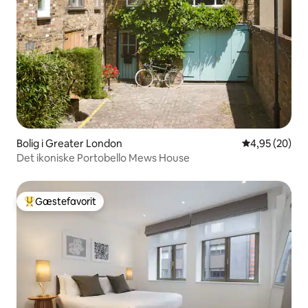
Bolig i Greater London
4,95 ud af 5 
4,95 (20)
Det ikoniske Portobello Mews House
Gæstefavorit
Bedste gæstefavorit