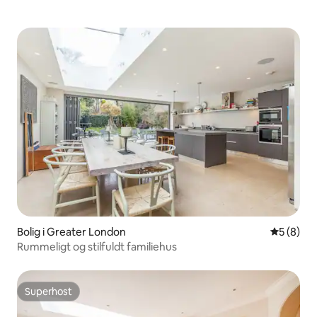
Bolig i Greater London
5 ud af 5
5 (8)
Rummeligt og stilfuldt familiehus
Superhost
Superhost