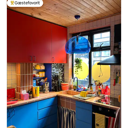
Gæstefavorit
Bedste gæstefavorit