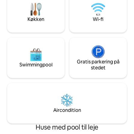
Bulthaup-køkken, toiletartikler og Carl
cykler, der kan lej
Hansen-møbler er det et
Southbank, Houses
luksusferiested; et privat hjem, som vi
London Eye, Cove
Køkken
Wi-fi
beder dig om at behandle som dit eget.
National Gallery.
Gratis parkering på
Swimmingpool
stedet
Aircondition
Huse med pool til leje