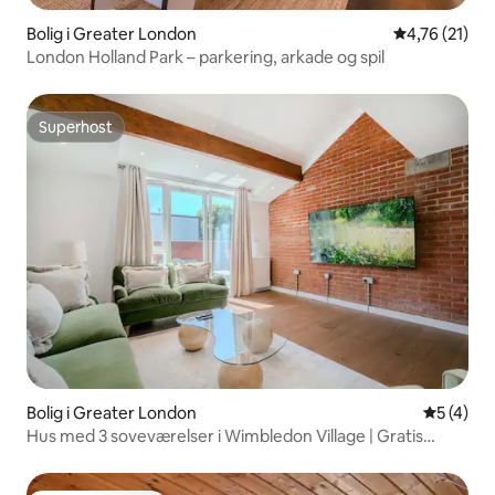
Bolig i Greater London
4,76 ud af 5 
4,76 (21)
London Holland Park – parkering, arkade og spil
Superhost
Superhost
Bolig i Greater London
5 ud af 5
5 (4)
Hus med 3 soveværelser i Wimbledon Village | Gratis
parkering