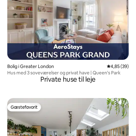
Bolig i Greater London
4,85 ud af 5 
4,85 (39)
Hus med 3 soveværelser og privat have | Queen's Park
Private huse til leje
Gæstefavorit
Gæstefavorit