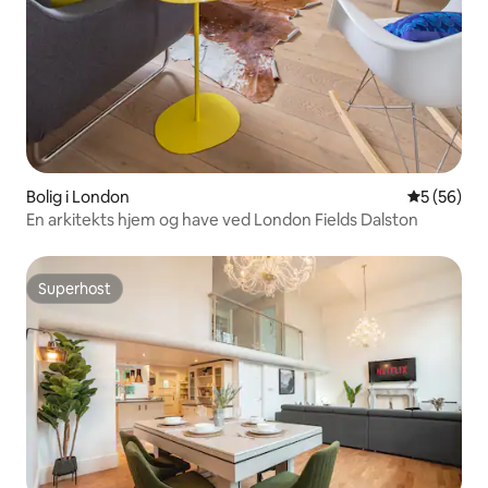
Bolig i London
5 ud af 5 
5 (56)
En arkitekts hjem og have ved London Fields Dalston
Superhost
Superhost