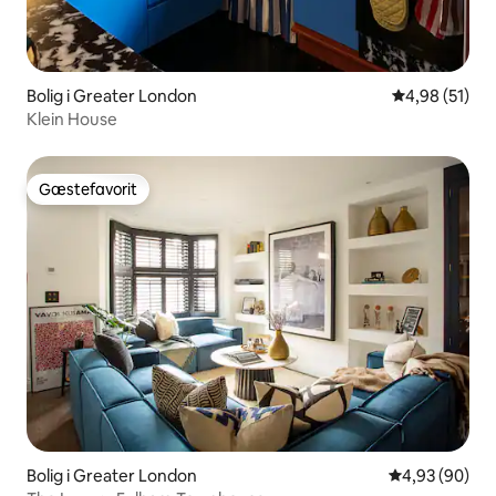
Bolig i Greater London
4,98 ud af 5 
4,98 (51)
Klein House
Gæstefavorit
Gæstefavorit
Bolig i Greater London
4,93 ud af 5 
4,93 (90)