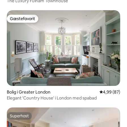
The Luxury Fulham Townhouse
Gæstefavorit
Gæstefavorit
Bolig i Greater London
4,99 ud af 5 
4,99 (87)
Elegant 'Country House' i London med spabad
Superhost
Superhost