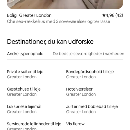
Bolig i Greater London
4,98 ud af 5 
4,98 (42)
Chelsea-rækkehus med 3 soveværelser og terrasse
Destinationer, du kan udforske
Andre typer ophold
De bedste seværdigheder i nærheden
Private suiter til leje
Bondegårdsophold til leje
Greater London
Greater London
Gæstehuse til leje
Hotelværelser
Greater London
Greater London
Luksuriøse lejemål
Jurter med boblebad til leje
Greater London
Greater London
Servicerede lejligheder til leje
Vis flere
Greater London