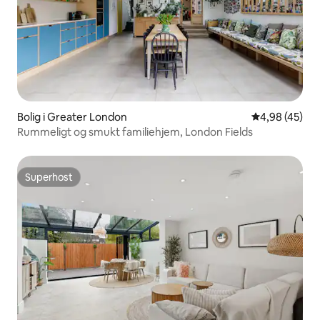
Bolig i Greater London
4,98 ud af 5 
4,98 (45)
Rummeligt og smukt familiehjem, London Fields
Superhost
Superhost