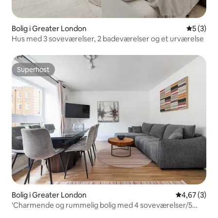
Bolig i Greater London
5 ud af 5
5 (3)
Hus med 3 soveværelser, 2 badeværelser og et urværelse
Superhost
Superhost
Bolig i Greater London
4,67 ud af 5
4,67 (3)
'Charmende og rummelig bolig med 4 soveværelser/5
badeværelser i Hyde Park'