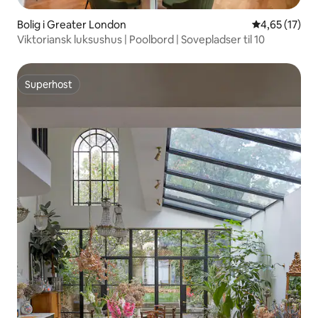
Bolig i Greater London
4,65 ud af 5 
4,65 (17)
Viktoriansk luksushus | Poolbord | Sovepladser til 10
Superhost
Superhost