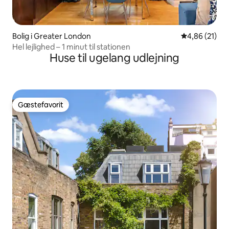
Bolig i Greater London
4,86 ud af 5 
4,86 (21)
Hel lejlighed – 1 minut til stationen
Huse til ugelang udlejning
Gæstefavorit
Gæstefavorit