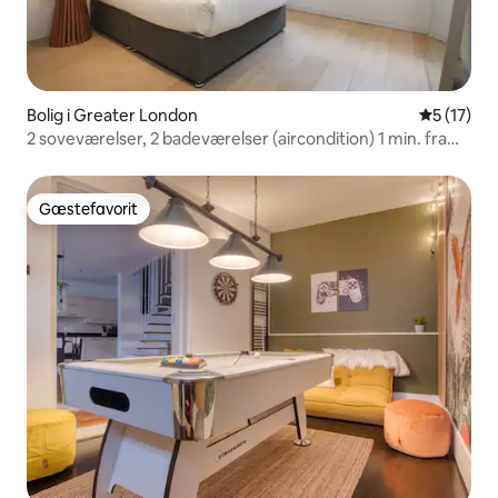
Bolig i Greater London
5 ud af 5 
5 (17)
2 soveværelser, 2 badeværelser (aircondition) 1 min. fra
Regent Street
Gæstefavorit
Gæstefavorit