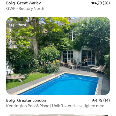
Bolig i Great Warley
4,79 ud af 5 
4,79 (28)
GWP - Rectory North
Superhost
Superhost
Bolig i Greater London
4,79 ud af 5 
4,79 (14)
Kensington Pool & Piano | Unik 3-værelseslejlighed med
aircondition og have