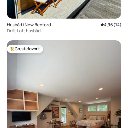
Husbåd i New Bedford
4,96 ud af 5 
4,96 (74)
Drift Loft husbåd
Gæstefavorit
Bedste gæstefavorit