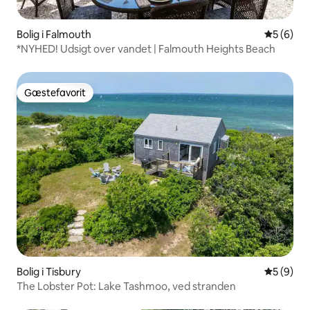
Bolig i Falmouth
5 ud af 5
5 (6)
*NYHED! Udsigt over vandet | Falmouth Heights Beach
Gæstefavorit
Gæstefavorit
Bolig i Tisbury
5 ud af 5
5 (9)
The Lobster Pot: Lake Tashmoo, ved stranden