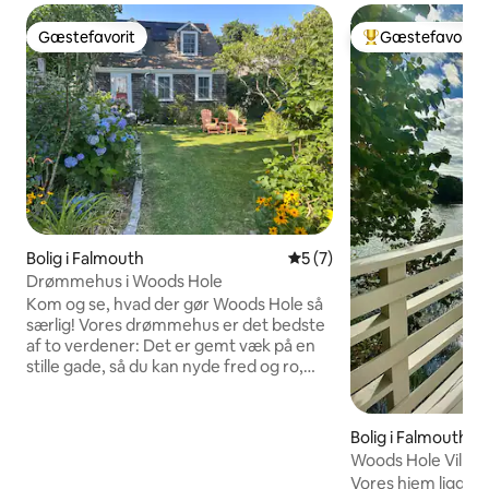
Gæstefavorit
Gæstefavorit
Gæstefavorit
Bedste gæstefavo
Bolig i Falmouth
5 ud af 5 i gennemsnitlig
5 (7)
Drømmehus i Woods Hole
Kom og se, hvad der gør Woods Hole så
særlig! Vores drømmehus er det bedste
af to verdener: Det er gemt væk på en
stille gade, så du kan nyde fred og ro,
men det ligger også en kort gåtur fra
stranden og alt, hvad byen Woods Hole
har at byde på: Stoney Beach,
Bolig i Falmouth
restauranter og færgen til Martha's
Woods Hole Villag
Vineyard. Der er 3 soveværelser og 2
10.-17. juli.
Vores hjem ligger 