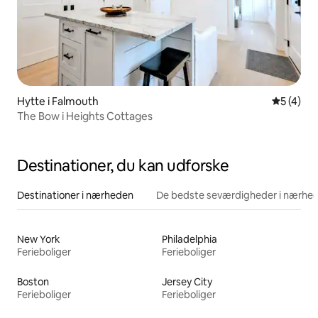
Hytte i Falmouth
5 ud af 5
5 (4)
The Bow i Heights Cottages
Destinationer, du kan udforske
Destinationer i nærheden
De bedste seværdigheder i nærhe
New York
Philadelphia
Ferieboliger
Ferieboliger
Boston
Jersey City
Ferieboliger
Ferieboliger