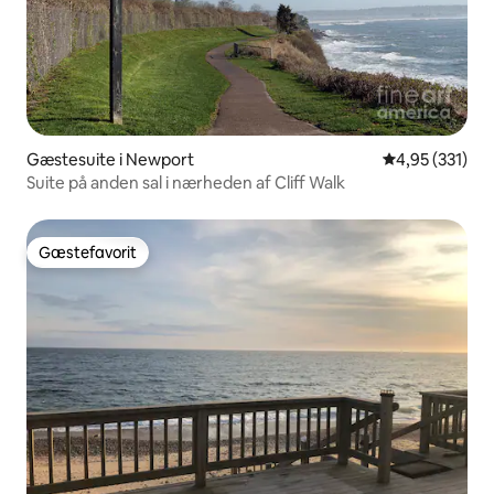
Gæstesuite i Newport
4,95 ud af 5 i
4,95 (331)
Suite på anden sal i nærheden af Cliff Walk
Gæstefavorit
Gæstefavorit