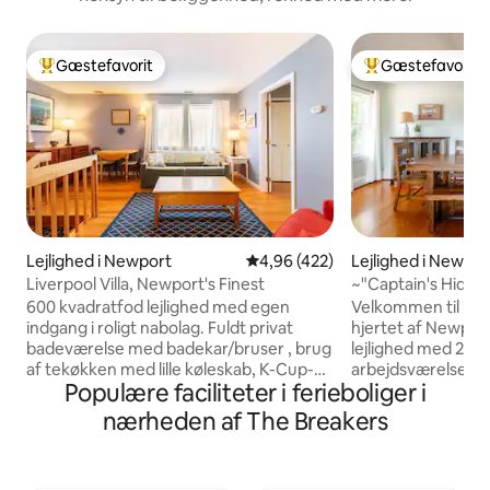
Gæstefavorit
Gæstefavorit
Bedste gæstefavorit
Bedste gæstefavo
Lejlighed i Newport
4,96 ud af 5 i gennemsnitlig be
4,96 (422)
Lejlighed i Newpor
Liverpool Villa, Newport's Finest
~"Captain's Hide
Condo+Parking! 3 
600 kvadratfod lejlighed med egen
Velkommen til "Ca
indgang i roligt nabolag. Fuldt privat
hjertet af Newpo
badeværelse med badekar/bruser , brug
lejlighed med 2 s
af tekøkken med lille køleskab, K-Cup-
arbejdsværelse/1
Populære faciliteter i ferieboliger i
kaffemaskine (kaffe) og mikrobølgeovn,
queensize-senge e
aircondition, internetadgang. Tv (kun
at bo og nyde hele 
nærheden af The Breakers
lokale stationer) med Roku (streaming af
omfatter endda T
video). Soveværelse med 1 queensize-
på gaden. Gå en ko
dobbeltseng, stue . Alle håndklæder og
Bellevue, downto