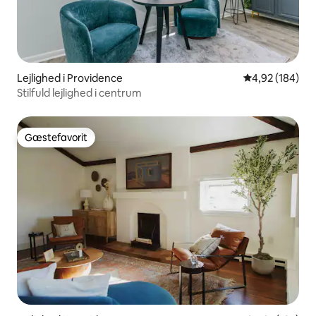
Lejlighed i Providence
4,92 ud af 5 i
4,92 (184)
Stilfuld lejlighed i centrum
Gæstefavorit
Gæstefavorit