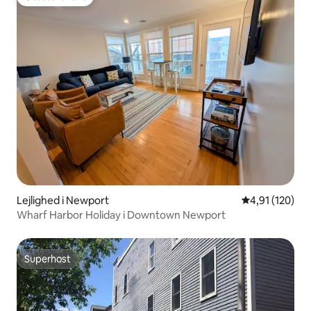
Gæstefavorit
Lejlighed i Newport
4,91 ud af 5 i
4,91 (120)
Wharf Harbor Holiday i Downtown Newport
Superhost
Superhost