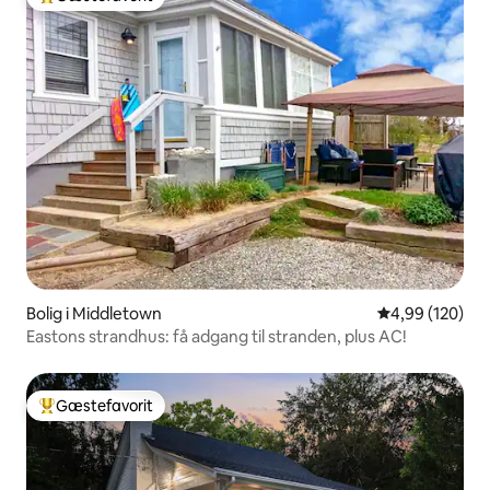
Bedste gæstefavorit
Bolig i Middletown
4,99 ud af 5 i
4,99 (120)
Eastons strandhus: få adgang til stranden, plus AC!
Gæstefavorit
Bedste gæstefavorit