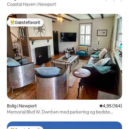
Coastal Haven i Newport
Gæstefavorit
Bedste gæstefavorit
Bolig i Newport
4,95 ud af 5 i
4,95 (164)
Memorial Blvd W. Dwntwn med parkering og bedste
beliggenhed