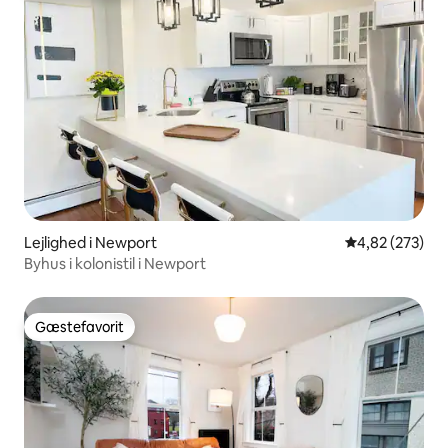
Lejlighed i Newport
4,82 ud af 5 i
4,82 (273)
Byhus i kolonistil i Newport
Gæstefavorit
Gæstefavorit