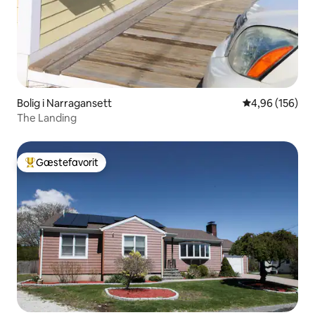
Bolig i Narragansett
4,96 ud af 5 i
4,96 (156)
The Landing
Gæstefavorit
Bedste gæstefavorit