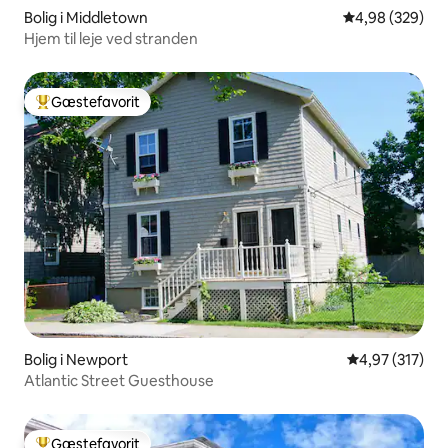
Bolig i Middletown
4,98 ud af 5 i
4,98 (329)
Hjem til leje ved stranden
Gæstefavorit
Bedste gæstefavorit
Bolig i Newport
4,97 ud af 5 i
4,97 (317)
Atlantic Street Guesthouse
Gæstefavorit