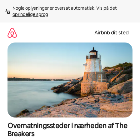
Gå
Nogle oplysninger er oversat automatisk. 
Vis på det 
videre
oprindelige sprog
til
indhold
Airbnb dit sted
Overnatningssteder i nærheden af The
Breakers