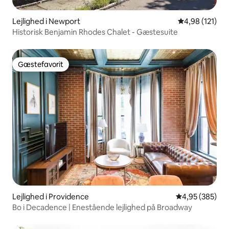
Lejlighed i Newport
4,98 ud af 5 i
4,98 (121)
Historisk Benjamin Rhodes Chalet - Gæstesuite
Gæstefavorit
Gæstefavorit
Lejlighed i Providence
4,95 ud af 5 i
4,95 (385)
Bo i Decadence | Enestående lejlighed på Broadway