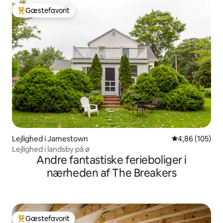
Gæstefavorit
Bedste gæstefavorit
Lejlighed i Jamestown
4,86 ud af 5 i
4,86 (105)
Lejlighed i landsby på ø
Andre fantastiske ferieboliger i
nærheden af The Breakers
Gæstefavorit
Bedste gæstefavorit