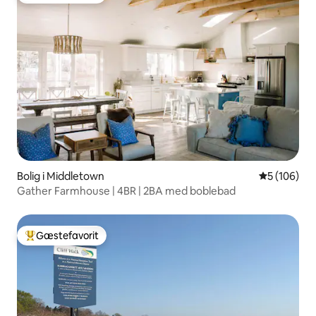
Bolig i Middletown
5 ud af 5 i
5 (106)
Gather Farmhouse | 4BR | 2BA med boblebad
Gæstefavorit
Bedste gæstefavorit