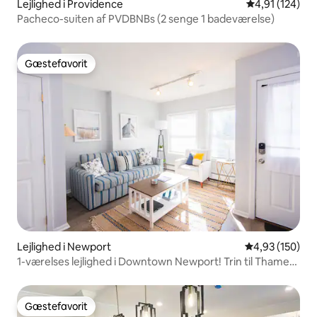
Lejlighed i Providence
4,91 ud af 5 i
4,91 (124)
Pacheco-suiten af PVDBNBs (2 senge 1 badeværelse)
Gæstefavorit
Gæstefavorit
Lejlighed i Newport
4,93 ud af 5 i
4,93 (150)
1-værelses lejlighed i Downtown Newport! Trin til Thames
St
Gæstefavorit
Gæstefavorit