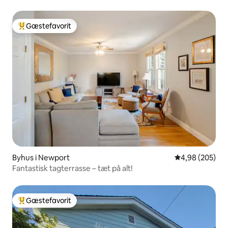
Gæstefavorit
Bedste gæstefavorit
Byhus i Newport
4,98 ud af 5 i
4,98 (205)
Fantastisk tagterrasse – tæt på alt!
Gæstefavorit
Bedste gæstefavorit