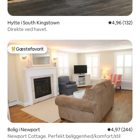
Hytte i South Kingstown
4,96 ud af 5 i
4,96 (132)
Direkte ved havet.
Gæstefavorit
Bedste gæstefavorit
Bolig i Newport
4,97 ud af 5 i
4,97 (244)
Newport Cottage. Perfekt beliggenhed/komfort/stil