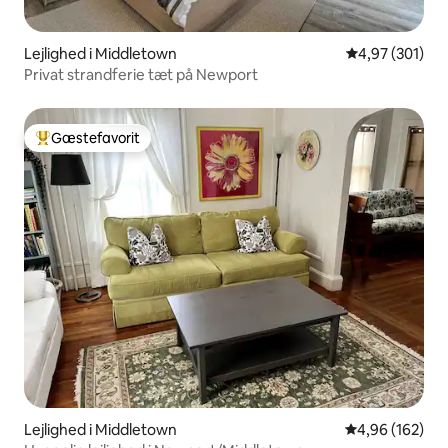
Lejlighed i Middletown
4,97 ud af 5 i
4,97 (301)
Privat strandferie tæt på Newport
Gæstefavorit
Bedste gæstefavorit
Lejlighed i Middletown
4,96 ud af 5 i
4,96 (162)