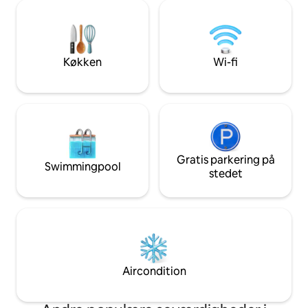
sengetøj er til rådighed. Hårtørrer og
Gooseberry Beach.
strygejern. Brug af terrasse og baggård.
komplet køkken og 
Fantastisk beliggenhed, tæt på strande,
underholde i Newp
Ocean Drive, Salve Regina og downtown
vores andre 2 enh
shopping/restauranter. Begyndelsen af
www.airbnb.com/
Køkken
Wi-fi
det kommercielle havneområde i
www.airbnb.com/h
Newport ligger 0,5 miles fra vores
beliggenhed, og centrum er 0,8 miles.
En behagelig, sikker gåtur eller hurtig
Uber-tur. Gratis parkering uden for
gaden. Book nu, vi har de laveste priser
for den fineste indkvartering. Der
serveres ikke morgenmad. Fra og med 1.
Gratis parkering på
Swimmingpool
juli 2015 har staten Rhode Island pålagt
stedet
13% for korttidsudlejning. Denne skat vil
være ud over den betalte husleje. Den
indsamles og overføres til staten af
AirBnb.
Aircondition