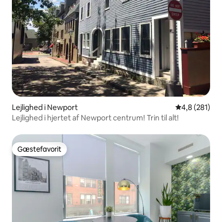
Lejlighed i Newport
4,8 ud af 5 i
4,8 (281)
Lejlighed i hjertet af Newport centrum! Trin til alt!
Gæstefavorit
Gæstefavorit