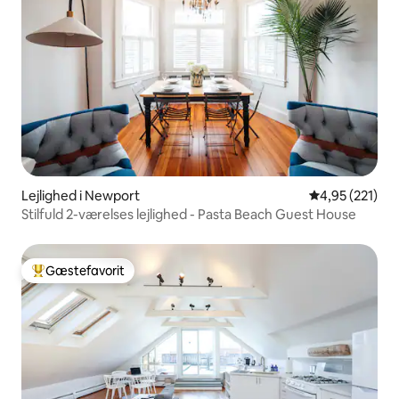
Lejlighed i Newport
4,95 ud af 5 i
4,95 (221)
Stilfuld 2-værelses lejlighed - Pasta Beach Guest House
Gæstefavorit
Bedste gæstefavorit