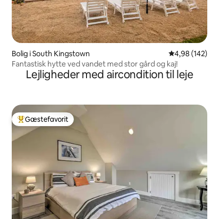
Bolig i South Kingstown
4,98 ud af 5 i
4,98 (142)
Fantastisk hytte ved vandet med stor gård og kaj!
Lejligheder med aircondition til leje
Gæstefavorit
Bedste gæstefavorit