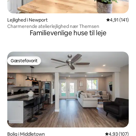
Lejlighed i Newport
4,91 ud af 5 
4,91 (141)
Charmerende atelierlejlighed nær Themsen
Familievenlige huse til leje
Gæstefavorit
Gæstefavorit
Bolig i Middletown
4,93 ud af 5 i
4,93 (107)