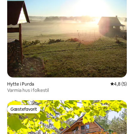
Hytte i Purda
4,8 ud af 5
4,8 (5)
Varmia hus i folkestil
Gæstefavorit
Gæstefavorit