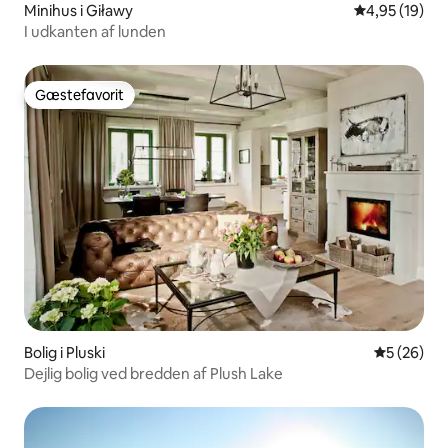
Minihus i Giławy
4,95 ud af 5 
4,95 (19)
I udkanten af lunden
Gæstefavorit
Gæstefavorit
Bolig i Pluski
5 ud af 5 
5 (26)
Dejlig bolig ved bredden af Plush Lake