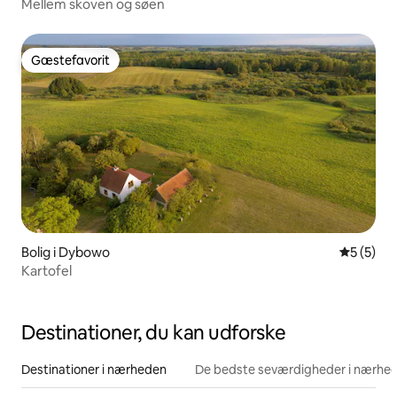
Mellem skoven og søen
Gæstefavorit
Gæstefavorit
Bolig i Dybowo
5 ud af 5
5 (5)
Kartofel
Destinationer, du kan udforske
Destinationer i nærheden
De bedste seværdigheder i nærhe