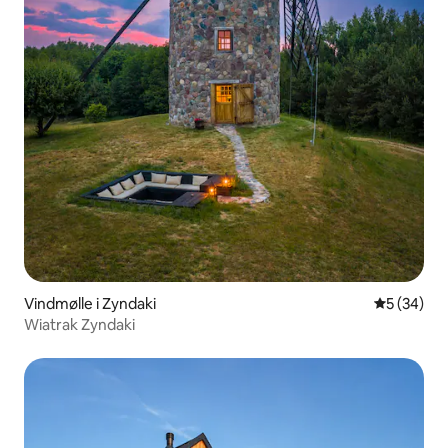
Vindmølle i Zyndaki
5 ud af 5 
5 (34)
Wiatrak Zyndaki