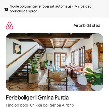
Gå
Nogle oplysninger er oversat automatisk. 
Vis på det 
videre
oprindelige sprog
til
indhold
Airbnb dit sted
Ferieboliger i Gmina Purda
Find og book unikke boliger på Airbnb