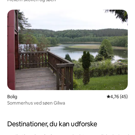
Bolig
4,76 ud af 5 
4,76 (45)
Sommerhus ved søen Gilwa
Destinationer, du kan udforske