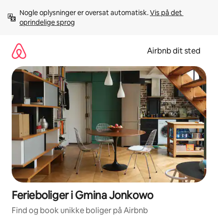
Gå
Nogle oplysninger er oversat automatisk. 
Vis på det 
videre
oprindelige sprog
til
indhold
Airbnb dit sted
Ferieboliger i Gmina Jonkowo
Find og book unikke boliger på Airbnb