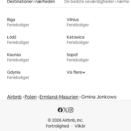
Destinationer i nærheden
De bedste seværdigheder i nærhe
Riga
Vilnius
Ferieboliger
Ferieboliger
Łódź
Katowice
Ferieboliger
Ferieboliger
Kaunas
Sopot
Ferieboliger
Ferieboliger
Gdynia
Vis flere
Ferieboliger
Airbnb
Polen
Ermland-Masurien
Gmina Jonkowo
© 2026 Airbnb, Inc.
Fortrolighed
Vilkår