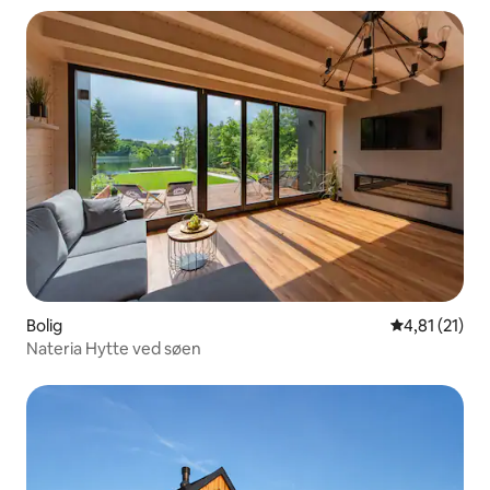
Bolig
4,81 ud af 5
4,81 (21)
Nateria Hytte ved søen