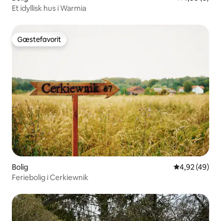
Et idyllisk hus i Warmia
Gæstefavorit
Gæstefavorit
Bolig
4,92 ud af 5 
4,92 (49)
Feriebolig i Cerkiewnik