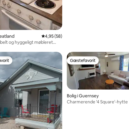
heatland
4,95 ud af 5 i gennemsnitlig bedømmelse, 5
4,95 (58)
elt og hyggeligt møbleret
vorit
Gæstefavorit
vorit
Gæstefavorit
Bolig i Guernsey
Charmerende '4 Square'-hytte 
Guernsey - 2 soveværelser, 1
badeværelse
msnitlig bedømmelse, 6 omtaler