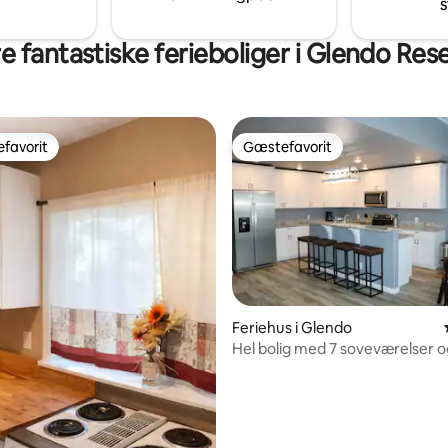
s
til at lave lækre måltider og sla
efter en dag med udforskning.
e fantastiske ferieboliger i Glendo Rese
favorit
Gæstefavorit
gæstefavorit
Gæstefavorit
Feriehus i Glendo
Hel bolig med 7 soveværelser og
snitlig bedømmelse, 39 omtaler
sø og bjergtoppe.