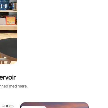
ervoir
renhed med mere.
Bolig i W