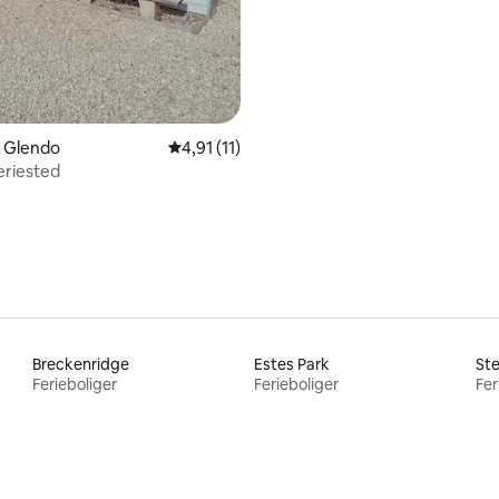
i Glendo
4,91 ud af 5 i gennemsnitlig bedømmelse, 1
4,91 (11)
eriested
Breckenridge
Estes Park
St
Ferieboliger
Ferieboliger
Fer