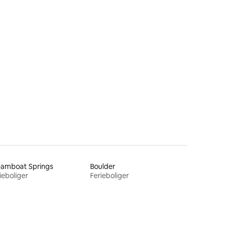
1 omtaler
eamboat Springs
Boulder
ieboliger
Ferieboliger