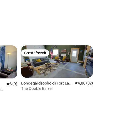
8 omtaler
Gæstefavorit
Gæstefavorit
Bondegårdsophold i Fort Lara
4,88 ud af 5 i gennem
4,88 (32)
5 ud af 5 i gennemsnitlig bedømmelse, 9 omtaler
5 (9)
mie
The Double Barrel
i