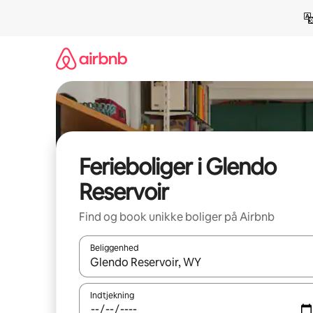
Gå
videre
til
indhold
Ferieboliger i Glendo
Reservoir
Find og book unikke boliger på Airbnb
Beliggenhed
Når resultaterne er tilgængelige, skal du navigere
Indtjekning