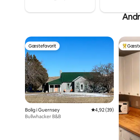
Andr
Gæstefavorit
Gæste
Gæstefavorit
Bedste 
Bolig i Guernsey
4,92 ud af 5 i gennem
4,92 (39)
Bullwhacker B&B