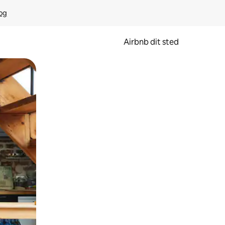
rog
Airbnb dit sted