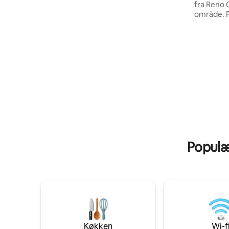
fra Reno 
med 73 tommer smart-tv, surround
område. Fantastisk udsigt over Laramie
sound, teaterpladser, bordfodbold og
Peak. 1 se
pacman. Kælderen har også en queen
personer.
size seng. Ude bagved er spabad, grill,
dobbeltse
grill, picnicbord og terrassebord/stole.
queensize-dob
har badekar/bruse
tørretumbl
Køkkenet 
mikrobøl
kaffekand
Slap af p
grill. W
Populær
Køkken
Wi-f