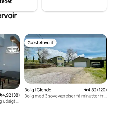
tedet
ppe af
rvoir
Gæstefavorit
Gæstefavorit
Bolig i Glendo
4,82 ud af 5 i gennems
4,82 (120)
4,92 ud af 5 i gennemsnitlig bedømmelse, 38 omtaler
4,92 (38)
Bolig med 3 soveværelser få minutter fra
 udsigt til
søen