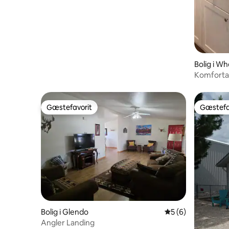
Bolig i W
Komfortab
hjem
Gæstefavorit
Gæstefa
Gæstefavorit
Gæstefa
Bolig i Glendo
5 ud af 5 i genne
5 (6)
Angler Landing