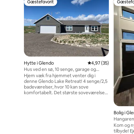
Gæstefavorit
Gæstefa
Gæstefavorit
Gæstefa
Hytte i Glendo
4,97 ud af 5 i gennem
4,97 (35)
Hus ved en sø, 10 senge, garage og
spabad, udsigt over søen
Hjem væk fra hjemmet venter dig i
denne Glendo Lake Retreat! 4 senge/2,5
badeværelser, hvor 10 kan sove
komfortabelt. Det største soveværelse
har queensize-seng, smart-tv, komplet
badeværelse med bruser/badekar. Også i
stueetagen er 2. soveværelse med
Bolig i Gl
dobbelt køjeseng, halvt badeværelse og
Hangare
vaskeri. Kælderen har 2 ekstra
Kom og ny
soveværelser med queensize senge,
tilbyde! Ejendommen ligger 3 minutter
komplet badeværelse, familieværelse