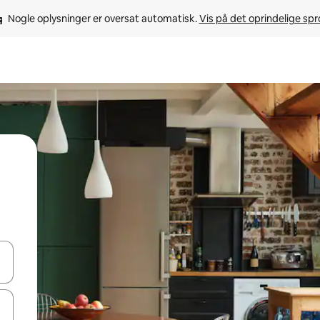
Nogle oplysninger er oversat automatisk. 
Vis på det oprindelige sp
 med piletasterne op og ned eller se mere ved at trykke eller stryge.