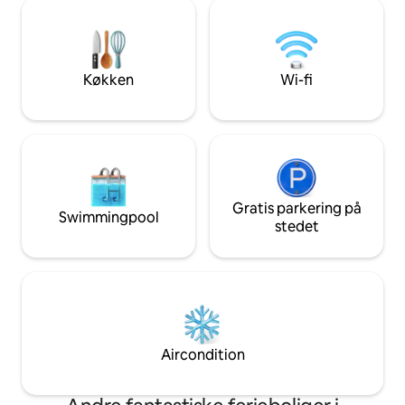
være alene i huset. Nem adgang.
det er æstetisk. N
Supermarkeder, apotek, restauranter
kan du ligge komfo
kun 3 km væk. Gérardmer med sin sø og
beundre det fasci
sit skisportssted ligger 15 minutter væk.
stjernernes glimt o
La Bresse 20 minutter væk.
naturens lyde.
Køkken
Wi-fi
Gratis parkering på
Swimmingpool
stedet
Aircondition