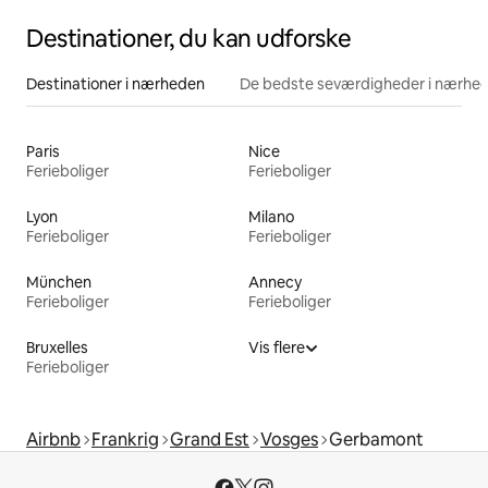
Destinationer, du kan udforske
Destinationer i nærheden
De bedste seværdigheder i nærhe
Paris
Nice
Ferieboliger
Ferieboliger
Lyon
Milano
Ferieboliger
Ferieboliger
München
Annecy
Ferieboliger
Ferieboliger
Bruxelles
Vis flere
Ferieboliger
Airbnb
Frankrig
Grand Est
Vosges
Gerbamont