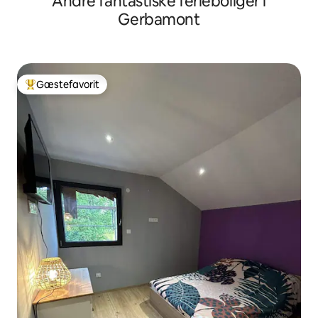
Andre fantastiske ferieboliger i
Gerbamont
Gæstefavorit
Bedste gæstefavorit