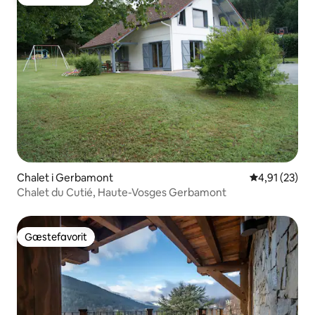
Gæstefavorit
Chalet i Gerbamont
4,91 ud af 5 
4,91 (23)
Chalet du Cutié, Haute-Vosges Gerbamont
Gæstefavorit
Gæstefavorit