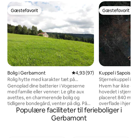
Gæstefavorit
Gæstefavorit
Gæstefavorit
Gæstefavorit
Bolig i Gerbamont
4,93 ud af 5 i gennemsnitlig b
4,93 (97)
Kuppel i Sapois
Rolig hytte med karakter tæt på
Stjernekuppel i sk
Gerardmer
natur i Gérardmer
Genoplad dine batterier i Vogeserne
Hvem har ikke dr
med familie eller venner: Le gîte aux
hovedet i stjerner
avettes, en charmerende bolig og
placeret 840 mete
tidligere bondegård, venter på dig. På
overflade i hjertet
Populære faciliteter til ferieboliger i
det rolige land vil det give dig en
Vogeserne, isoleret
pragtfuld udsigt. Huset har alle moderne
optimal ro. På en 
Gerbamont
bekvemmeligheder, en sauna og et
på vores gård og i 
indbygget køkken. Der er ingen naboer,
parken, kan du ge
der kan se ud over terrassen, og du vil
på et sted, der er