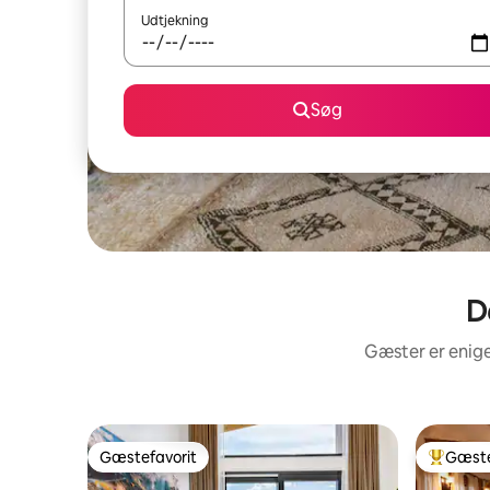
Udtjekning
Søg
D
Gæster er enige
Gæstefavorit
Gæste
Gæstefavorit
Bedste 