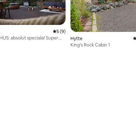
5 ud af 5 i gennemsnitlig bedømmelse, 
5 (9)
S: absolut speciala! Super
Hytte
4
King's Rock Cabin 1
snitlig bedømmelse, 37 omtaler