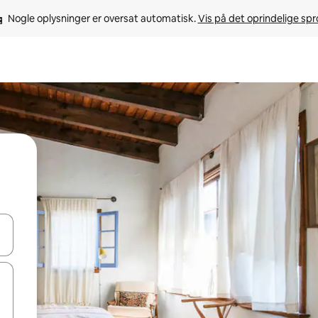
Nogle oplysninger er oversat automatisk. 
Vis på det oprindelige sp
 med piletasterne op og ned eller se mere ved at trykke eller stryge.