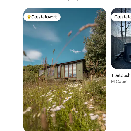
skoven.
Gæstefavorit
Gæstefa
Bedste gæstefavorit
Gæstefa
Trætopsh
M Cabin |