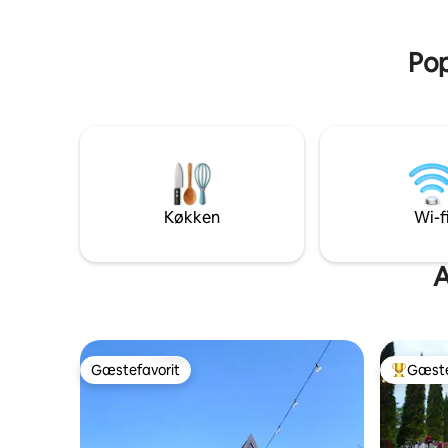
parkering. Book nu – vi glæder os til at
slottet.
være værter for dig!
Pop
Køkken
Wi-f
A
Gæstefavorit
Gæste
Gæstefavorit
Bedste 