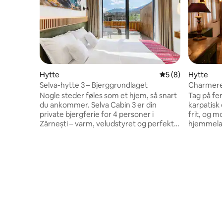
Hytte
5 ud af 5 i genne
5 (8)
Hytte
Selva-hytte 3 – Bjerggrundlaget
Charmere
Nogle steder føles som et hjem, så snart
Tag på fer
du ankommer. Selva Cabin 3 er din
karpatisk
private bjergferie for 4 personer i
frit, og
Zărnești – varm, veludstyret og perfekt
hjemmela
beliggende mellem Piatra Craiuluis
traditione
vandrestier og Bran-slottets
med kærli
middelaldertårne. Nyd at tilberede
inspirere
nemme måltider i et fuldt udstyret
– tilbyder
køkken, slap af med en film på smart-
opholdsom
tv'et, og vågn så udhvilet til endnu en dag
køkken. S
med opdagelser. Soveværelse med
brændeovn,
kingsize-dobbeltseng, sovesofa,
floden. B
opvaskemaskine, espressomaskine,
Transsylv
aircondition, gulvvarme, grill og gratis
fra Sinaia