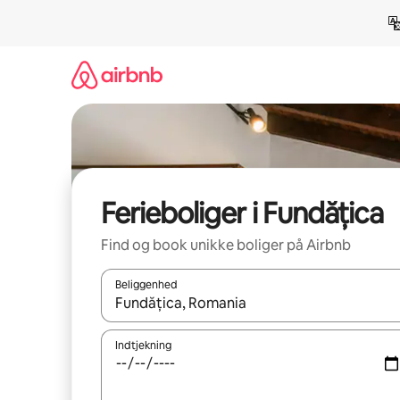
Gå
videre
til
indhold
Ferieboliger i Fundățica
Find og book unikke boliger på Airbnb
Beliggenhed
Når resultaterne er tilgængelige, skal du navigere
Indtjekning