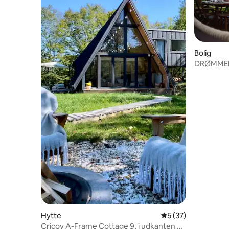
Bolig
DRØMMEHU
preturi!
Hytte
5 ud af 5 i gennem
5 (37)
Cricov A-Frame Cottage 9, i udkanten af