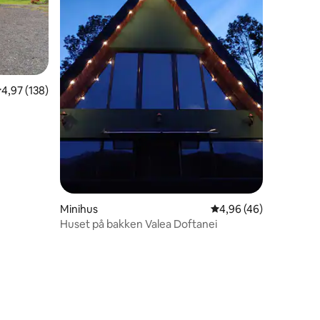
9 omtaler
,97 ud af 5 i gennemsnitlig bedømmelse, 138 omtaler
4,97 (138)
Minihus
4,96 ud af 5 i gennem
4,96 (46)
Huset på bakken Valea Doftanei