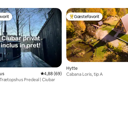
vorit
Gæstefavorit
vorit
Bedste gæstefavorit
Hytte
us
4,88 ud af 5 i gennemsnitlig bedømmelse, 6
4,88 (69)
Cabana Loris, tip A
 Trætopshus Predeal | Ciubar