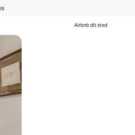
rog
Airbnb dit sted