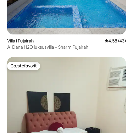
Villa i Fujairah
4,58 ud af 5 
4,58 (43)
Al Dana H2O luksusvilla – Sharm Fujairah
Gæstefavorit
Gæstefavorit