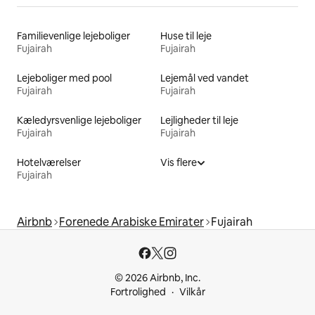
Familievenlige lejeboliger
Huse til leje
Fujairah
Fujairah
Lejeboliger med pool
Lejemål ved vandet
Fujairah
Fujairah
Kæledyrsvenlige lejeboliger
Lejligheder til leje
Fujairah
Fujairah
Hotelværelser
Vis flere
Fujairah
Airbnb
Forenede Arabiske Emirater
Fujairah
© 2026 Airbnb, Inc.
Fortrolighed
Vilkår