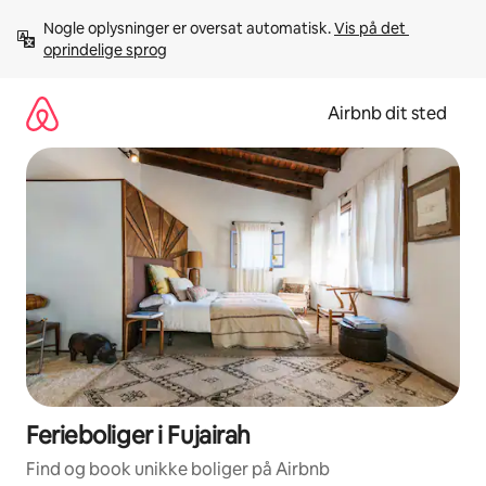
Gå
Nogle oplysninger er oversat automatisk. 
Vis på det 
videre
oprindelige sprog
til
indhold
Airbnb dit sted
Ferieboliger i Fujairah
Find og book unikke boliger på Airbnb