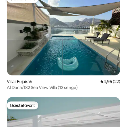
Gæstefavorit
Villa i Fujairah
4,95 ud af 5 
4,95 (22)
Al Dana/182 Sea View Villa (12 senge)
Gæstefavorit
Gæstefavorit