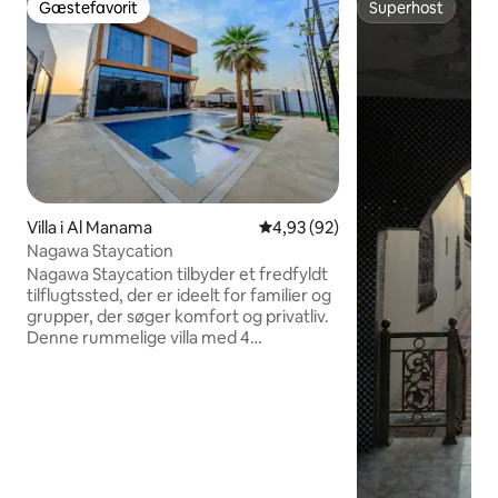
Gæstefavorit
Superhost
Gæstefavorit
Superhost
Villa i Al Manama
4,93 ud af 5 i gennemsnitlig b
4,93 (92)
Nagawa Staycation
Nagawa Staycation tilbyder et fredfyldt
tilflugtssted, der er ideelt for familier og
grupper, der søger komfort og privatliv.
Denne rummelige villa med 4
soveværelser har en privat pool, spabad
og have, suppleret med et fuldt udstyret
køkken, fem badeværelser og moderne
faciliteter. Gæsterne kan nyde udendørs
spisning med grillfaciliteter og en
terrasse med udsigt over bjergene.
Børnevenlige faciliteter omfatter en