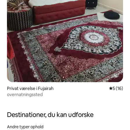
Privat værelse i Fujairah
5 ud af 5 
5 (16)
overnatningssted
Destinationer, du kan udforske
Andre typer ophold