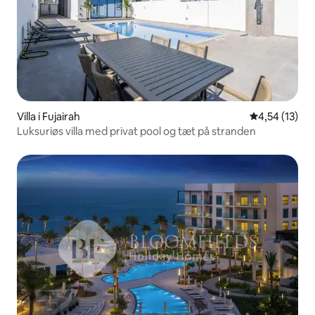
Villa i Fujairah
4,54 ud af 5 
4,54 (13)
Luksuriøs villa med privat pool og tæt på stranden