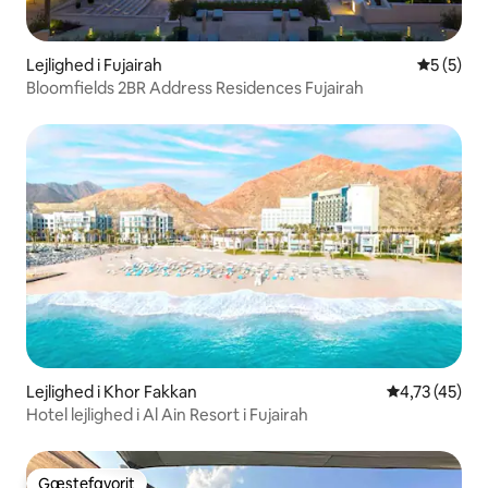
Lejlighed i Fujairah
5 ud af 5
5 (5)
Bloomfields 2BR Address Residences Fujairah
Lejlighed i Khor Fakkan
4,73 ud af 5 
4,73 (45)
Hotel lejlighed i Al Ain Resort i Fujairah
Gæstefavorit