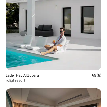
Lade i Hay Al Zubara
5 ud af 5
5 (6)
roligt resort