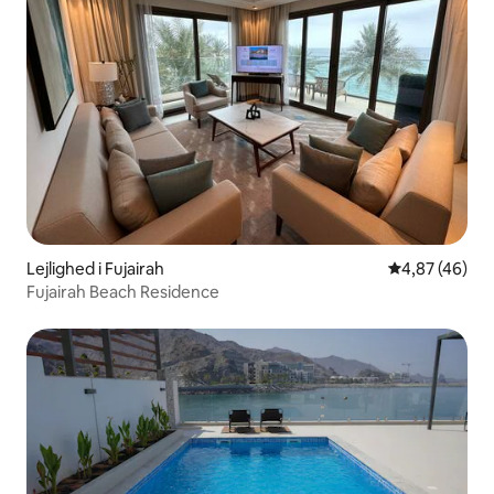
Lejlighed i Fujairah
4,87 ud af 5 
4,87 (46)
Fujairah Beach Residence