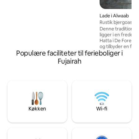
børnepool, legeplads og
sikkerhedsporte. Kæledyr er velkomne,
og der er gratis privat parkering på
Lade i Alwaab
stedet.
Rustik bjergoase
Denne traditionel
ligger i en fredeli
Hatta i De Forene
og tilbyder en fred
Populære faciliteter til ferieboliger i
landbrugsjord og 
Dette etplanshus
Fujairah
over bjergene fra a
til op til fire gæst
med kingsize-seng
store udendørs poo
arabisk telt, eller s
hyggelige opholds
Forenede Arabiske
skønhed.
Køkken
Wi-fi