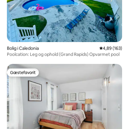
Bolig i Caledonia
4,89 ud af 5 i
4,89 (163)
Poolcation: Leg og ophold (Grand Rapids) Opvarmet pool
Gæstefavorit
Gæstefavorit