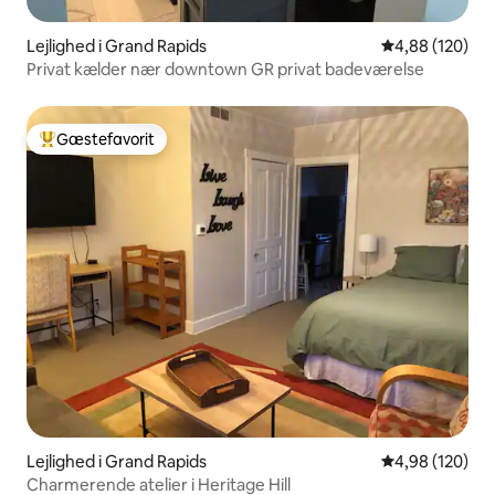
Lejlighed i Grand Rapids
4,88 ud af 5 i
4,88 (120)
Privat kælder nær downtown GR privat badeværelse
Gæstefavorit
Bedste gæstefavorit
Lejlighed i Grand Rapids
4,98 ud af 5 i
4,98 (120)
Charmerende atelier i Heritage Hill