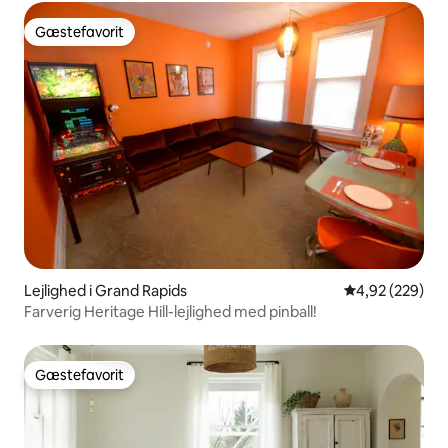
Gæstefavorit
Gæstefavorit
Lejlighed i Grand Rapids
4,92 ud af 5 i
4,92 (229)
Farverig Heritage Hill-lejlighed med pinball!
Gæstefavorit
Gæstefavorit