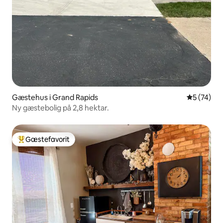
Gæstehus i Grand Rapids
5 ud af 5 
5 (74)
Ny gæstebolig på 2,8 hektar.
Gæstefavorit
Bedste gæstefavorit