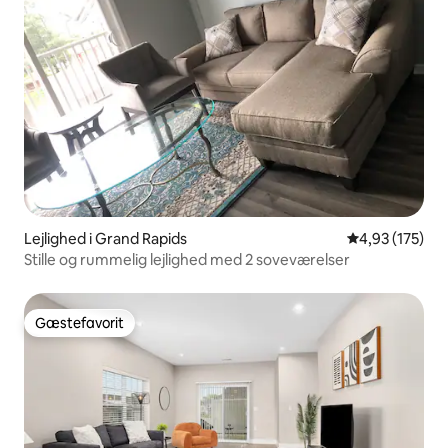
Lejlighed i Grand Rapids
4,93 ud af 5 i
4,93 (175)
Stille og rummelig lejlighed med 2 soveværelser
Gæstefavorit
Gæstefavorit