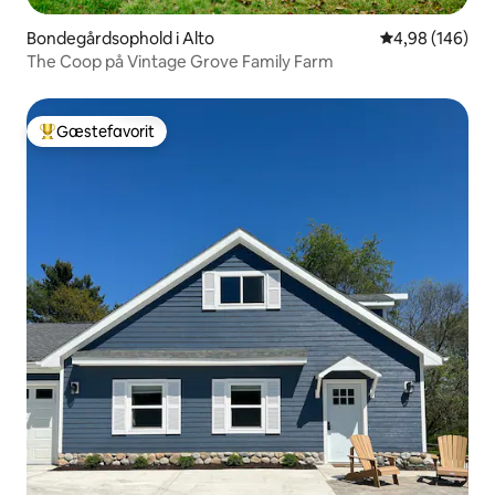
Bondegårdsophold i Alto
4,98 ud af 5 i
4,98 (146)
The Coop på Vintage Grove Family Farm
Gæstefavorit
Bedste gæstefavorit