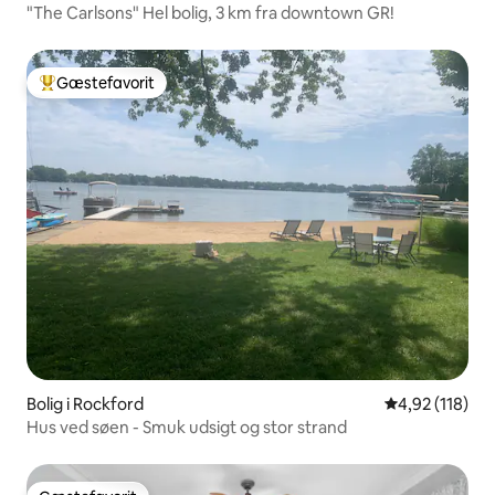
"The Carlsons" Hel bolig, 3 km fra downtown GR!
Gæstefavorit
Bedste gæstefavorit
Bolig i Rockford
4,92 ud af 5 i
4,92 (118)
Hus ved søen - Smuk udsigt og stor strand