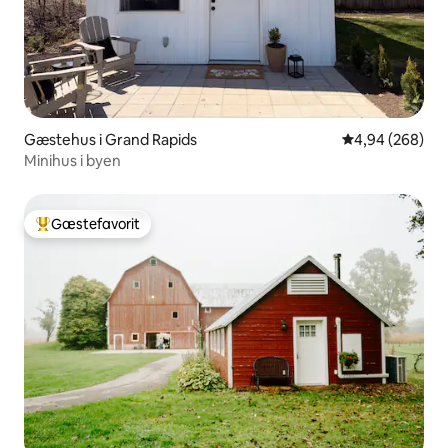
Gæstehus i Grand Rapids
4,94 ud af 5 i
4,94 (268)
Minihus i byen
Gæstefavorit
Bedste gæstefavorit