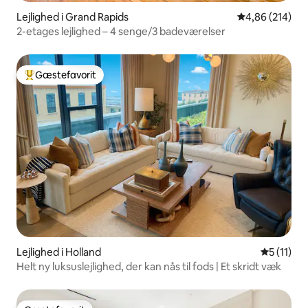
Lejlighed i Grand Rapids
4,86 ud af 5 i
4,86 (214)
2-etages lejlighed – 4 senge/3 badeværelser
Gæstefavorit
Bedste gæstefavorit
Lejlighed i Holland
5 ud af 5
5 (11)
Helt ny luksuslejlighed, der kan nås til fods | Et skridt væk