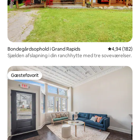
Bondegårdsophold i Grand Rapids
4,94 ud af 5 i
4,94 (182)
Sjælden afslapning i din ranchhytte med tre soveværelser.
Gæstefavorit
Gæstefavorit