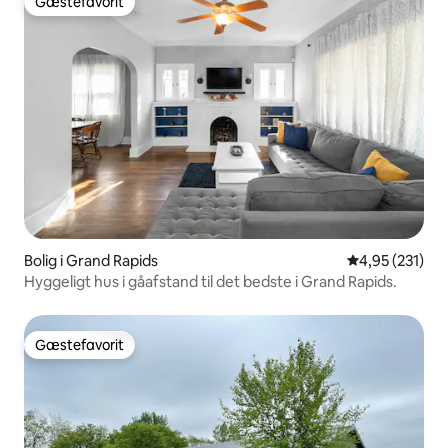
Gæstefavorit
Gæstefavorit
Bolig i Grand Rapids
4,95 ud af 5 i
4,95 (231)
Hyggeligt hus i gåafstand til det bedste i Grand Rapids.
Gæstefavorit
Gæstefavorit