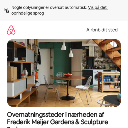
Gå
Nogle oplysninger er oversat automatisk. 
Vis på det 
videre
oprindelige sprog
til
indhold
Airbnb dit sted
Overnatningssteder i nærheden af
Frederik Meijer Gardens & Sculpture