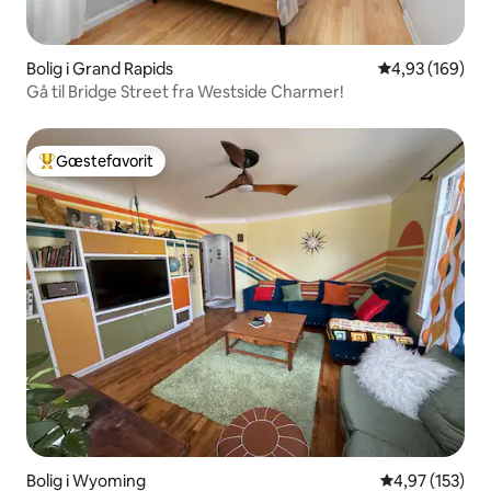
Bolig i Grand Rapids
4,93 ud af 5 i
4,93 (169)
Gå til Bridge Street fra Westside Charmer!
Gæstefavorit
Bedste gæstefavorit
Bolig i Wyoming
4,97 ud af 5 i
4,97 (153)