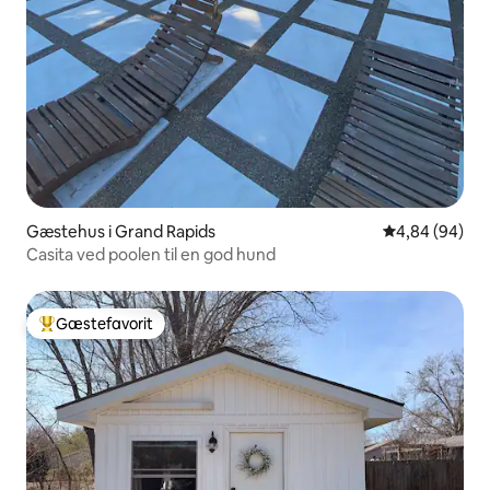
Gæstehus i Grand Rapids
4,84 ud af 5 
4,84 (94)
Casita ved poolen til en god hund
Gæstefavorit
Bedste gæstefavorit