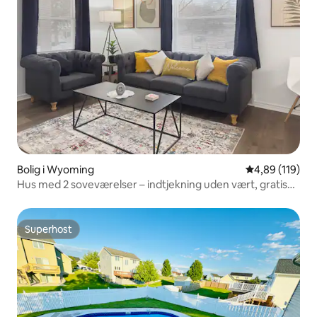
Bolig i Wyoming
4,89 ud af 5 i
4,89 (119)
Hus med 2 soveværelser – indtjekning uden vært, gratis
parkering
Superhost
Superhost