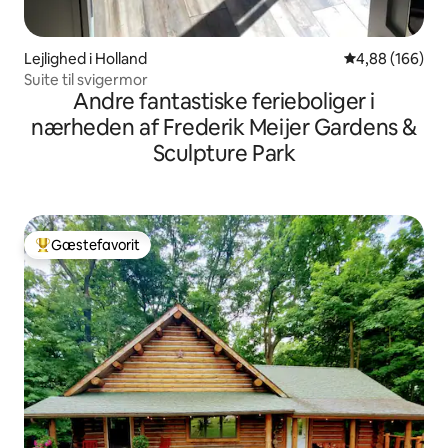
Lejlighed i Holland
4,88 ud af 5 i
4,88 (166)
Suite til svigermor
Andre fantastiske ferieboliger i
nærheden af Frederik Meijer Gardens &
Sculpture Park
Gæstefavorit
Bedste gæstefavorit