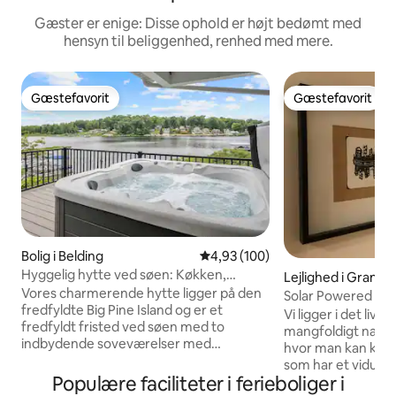
Gæster er enige: Disse ophold er højt bedømt med
hensyn til beliggenhed, renhed med mere.
Gæstefavorit
Gæstefavorit
Gæstefavorit
Gæstefavorit
Bolig i Belding
4,93 ud af 5 i gennemsnitlig be
4,93 (100)
Hyggelig hytte ved søen: Køkken,
Lejlighed i Grand 
terrasse og boblebad
Vores charmerende hytte ligger på den
Solar Powered St
fredfyldte Big Pine Island og er et
Walkable Eastown
Vi ligger i det liv
fredfyldt fristed ved søen med to
mangfoldigt nabol
indbydende soveværelser med
hvor man kan komm
dobbeltsenge – det ene med eget
som har et vidund
badeværelse og adgang til terrassen,
Populære faciliteter i ferieboliger i
små virksomheder. Vores bolig ligger
hvorfra man har en betagende udsigt