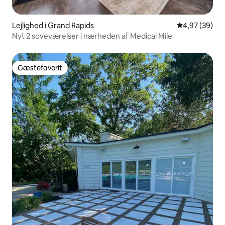
Lejlighed i Grand Rapids
4,97 ud af 5 
4,97 (39)
Nyt 2 soveværelser i nærheden af Medical Mile
Gæstefavorit
Gæstefavorit