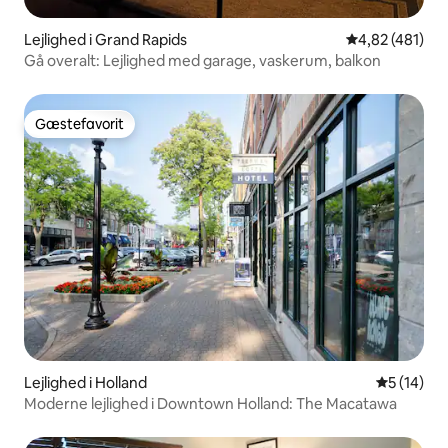
Lejlighed i Grand Rapids
4,82 ud af 5 i
4,82 (481)
Gå overalt: Lejlighed med garage, vaskerum, balkon
Gæstefavorit
Gæstefavorit
Lejlighed i Holland
5 ud af 5 
5 (14)
Moderne lejlighed i Downtown Holland: The Macatawa