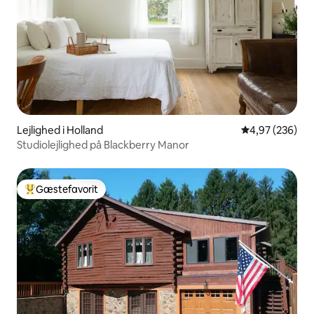
Lejlighed i Holland
4,97 ud af 5 i
4,97 (236)
Studiolejlighed på Blackberry Manor
Gæstefavorit
Bedste gæstefavorit