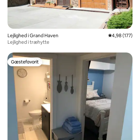
Lejlighed i Grand Haven
4,98 ud af 5 i
4,98 (177)
Lejlighed i træhytte
Gæstefavorit
Gæstefavorit