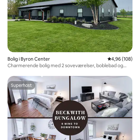
Bolig i Byron Center
4,96 ud af 5 i
4,96 (108)
Charmerende bolig med 2 soveværelser, boblebad og
bålplads
Superhost
Superhost