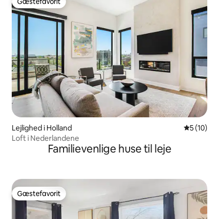
Gæstefavorit
Gæstefavorit
Lejlighed i Holland
5 ud af 5 
5 (10)
Loft i Nederlandene
Familievenlige huse til leje
Gæstefavorit
Gæstefavorit