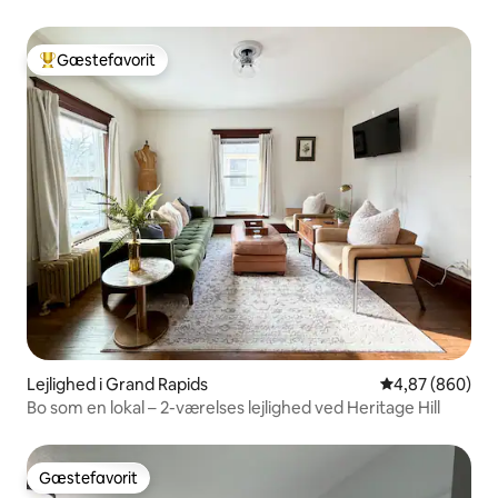
Gæstefavorit
Bedste gæstefavorit
Lejlighed i Grand Rapids
4,87 ud af 5 i
4,87 (860)
Bo som en lokal – 2-værelses lejlighed ved Heritage Hill
Gæstefavorit
Gæstefavorit