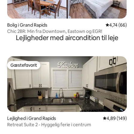
Bolig i Grand Rapids
4,74 ud af 5 
4,74 (66)
Chic 2BR: Min fra Downtown, Eastown og EGR!
Lejligheder med aircondition til leje
Gæstefavorit
Gæstefavorit
Lejlighed i Grand Rapids
4,89 ud af 5 i
4,89 (149)
Retreat Suite 2 - Hyggelig ferie i centrum