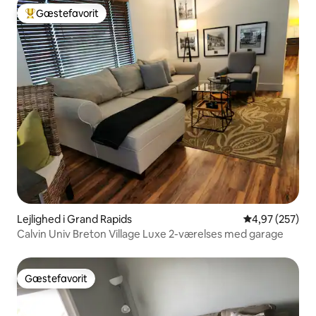
Gæstefavorit
Bedste gæstefavorit
Lejlighed i Grand Rapids
4,97 ud af 5 i
4,97 (257)
Calvin Univ Breton Village Luxe 2-værelses med garage
Gæstefavorit
Gæstefavorit