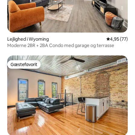
Lejlighed i Wyoming
4,95 ud af 5 
4,95 (77)
Moderne 2BR + 2BA Condo med garage og terrasse
Gæstefavorit
Gæstefavorit