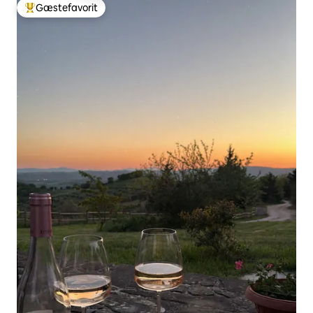
Gæstefavorit
Bedste gæstefavorit