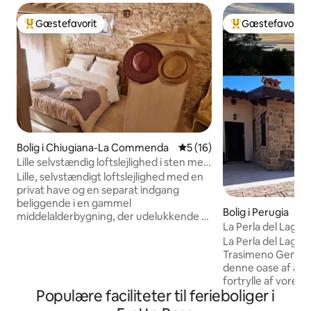
Gæstefavorit
Gæstefavorit
Bedste gæstefavorit
Bedste gæstefavo
Bolig i Chiugiana-La Commenda
5 ud af 5 i gennemsnitlig 
5 (16)
Lille selvstændig loftslejlighed i sten med
have
Lille, selvstændigt loftslejlighed med en
privat have og en separat indgang
beliggende i en gammel
Bolig i Perugia
middelalderbygning, der udelukkende er
La Perla del Lago 
bygget af sten og indrettet i en
Trasimenosøen
La Perla del Lago: 
charmerende, rustik stil. Det brugbare
Trasimeno ​Genopdag din harmoni i
gulvareal er 32 kvadratmeter.
denne oase af abso
Beliggende et naturskønt sted med
fortrylle af vores
parkering foran huset, et roligt område
Populære faciliteter til ferieboliger i
solnedgange, som 
og alle faciliteter 1 km (0,6 mil) væk. Den
aften. La Perla d
ligger 30 meter fra en gammel kirke.