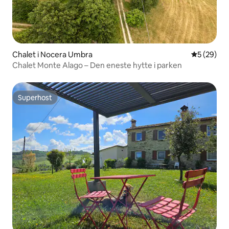
Chalet i Nocera Umbra
5 ud af 5 
5 (29)
Chalet Monte Alago – Den eneste hytte i parken
Superhost
Superhost