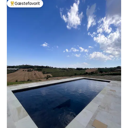
Gæstefavorit
Bedste gæstefavorit