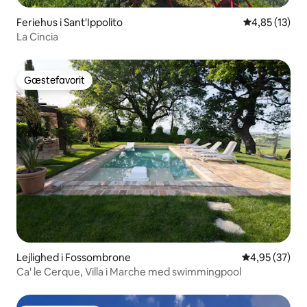
Feriehus i Sant'Ippolito
4,85 ud af 5 
4,85 (13)
La Cincia
Gæstefavorit
Gæstefavorit
Lejlighed i Fossombrone
4,95 ud af 5 
4,95 (37)
Ca' le Cerque, Villa i Marche med swimmingpool