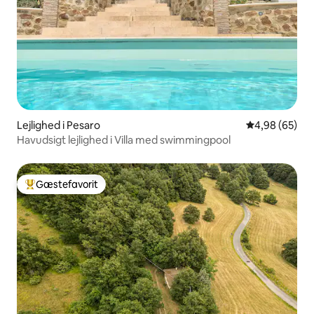
Lejlighed i Pesaro
4,98 ud af 5 
4,98 (65)
Havudsigt lejlighed i Villa med swimmingpool
Gæstefavorit
Bedste gæstefavorit