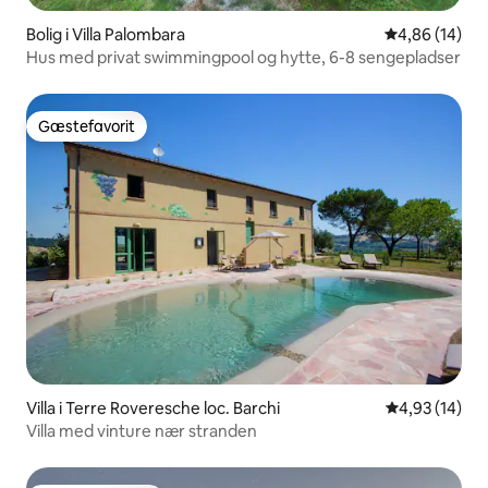
Bolig i Villa Palombara
4,86 ud af 5 
4,86 (14)
Hus med privat swimmingpool og hytte, 6-8 sengepladser
Gæstefavorit
Gæstefavorit
Villa i Terre Roveresche loc. Barchi
4,93 ud af 5 
4,93 (14)
Villa med vinture nær stranden