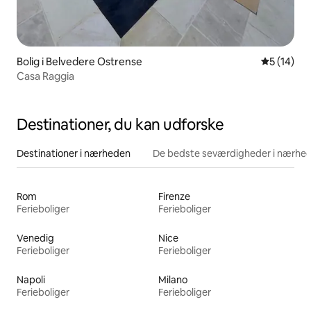
Bolig i Belvedere Ostrense
5 ud af 5 
5 (14)
Casa Raggia
Destinationer, du kan udforske
Destinationer i nærheden
De bedste seværdigheder i nærhe
Rom
Firenze
Ferieboliger
Ferieboliger
Venedig
Nice
Ferieboliger
Ferieboliger
Napoli
Milano
Ferieboliger
Ferieboliger