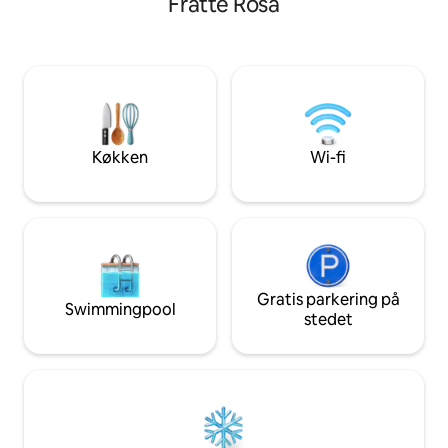
Fratte Rosa
har udsigt over T
Den ligger i en lille landsby, men det er
minutter væk finde
en fritliggende ejendom. 10 minutter fra
besøge byer som F
Perugia, 15 minutter fra Trasimenosøen,
Gubbio, Spoleto, 
5 minutter fra Corciano, 25 minutter fra
andre. I landsbyen
Assisi.
restauranter, et m
pengeautomater o
børn. 3 km derfra
Køkken
Wi-fi
swimmingpool, hvo
sommeren.
Gratis parkering på
Swimmingpool
stedet