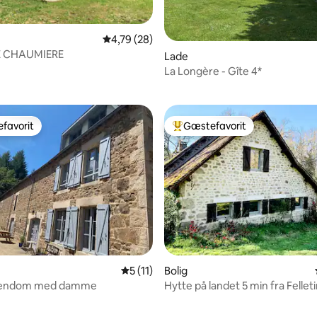
4,79 ud af 5 i gennemsnitlig bedømmelse, 2
4,79 (28)
E CHAUMIERE
Lade
msnitlig bedømmelse, 3 omtaler
La Longère - Gîte 4*
favorit
Gæstefavorit
gæstefavorit
Bedste gæstefavorit
snitlig bedømmelse, 10 omtaler
5 ud af 5 i gennemsnitlig bedømmelse, 1
5 (11)
Bolig
ejendom med damme
Hytte på landet 5 min fra Fellet