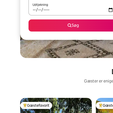
Udtjekning
Søg
Gæster er enige
Gæstefavorit
Gæste
Bedste gæstefavorit
Bedste 