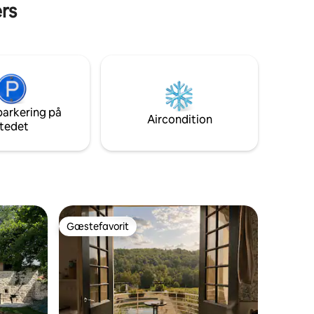
ers
parkering på
Aircondition
tedet
Gæstefavorit
Gæstefavorit