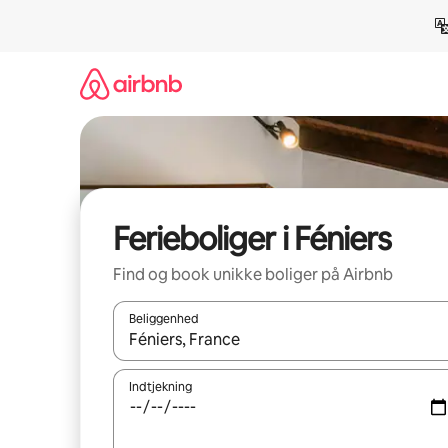
Gå
videre
til
indhold
Ferieboliger i Féniers
Find og book unikke boliger på Airbnb
Beliggenhed
Når resultaterne er tilgængelige, skal du navigere
Indtjekning