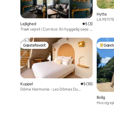
Hytte
LA PETIT
Lejlighed
5 ud af 5 i genne
5 (3)
Træk vejret i Corrèze: En hyggelig oase i
hjertet af St Setiers
Gæstefavorit
Gæste
Gæstefavorit
Bedste 
Kuppel
5 ud af 5 i gennem
5 (10)
Dôme Harmonie - Les Dômes Du
Maupuy
Bolig
Hus og 