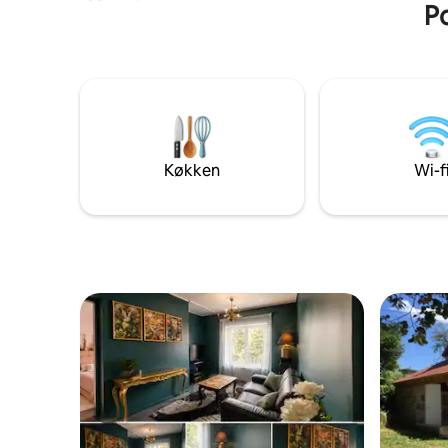
Po
23 km fra Vassivière-søen og 30 km fra
ved siden 
Aubusson-tapeterne. Den består af 2
soveværelser med dobbeltseng,
badeværelse og toilet i stueplan, 1
soveværelse med 2 enkeltsenge og 1
soveværelse med dobbeltseng,
badeværelser og toilet på første sal. Kom
og oplev Limousin og nyd de mange
aktiviteter. Der er lagner og håndklæder.
Køkken
Wi-f
Rengøringsgebyr på 100 euro