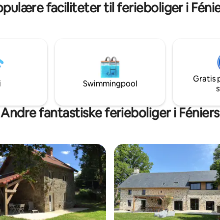
pulære faciliteter til ferieboliger i Féni
af.
bor udenfor
Gratis 
i
Swimmingpool
s
Andre fantastiske ferieboliger i Féniers