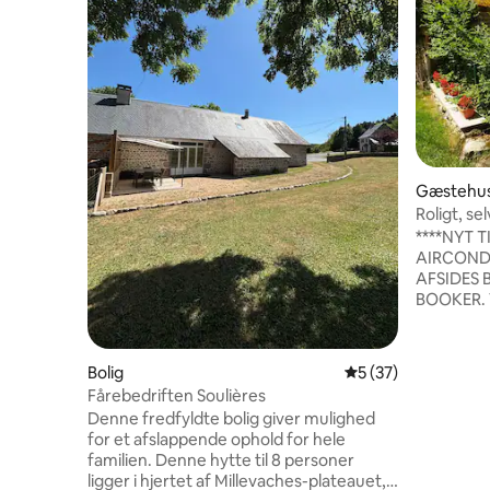
Gæstehu
Roligt, s
Millevach
****NYT 
AIRCONDITION*
AFSIDES 
BOOKER. Vores charmerende
fritliggen
afsides s
friske luf
Bolig
5 ud af 5 i gennem
5 (37)
kan tage 
Fårebedriften Soulières
mountainbi
Denne fredfyldte bolig giver mulighed
hjertet af 
for et afslappende ophold for hele
ideelt til
familien. Denne hytte til 8 personer
til 2 pers
ligger i hjertet af Millevaches-plateauet,
mulighed 