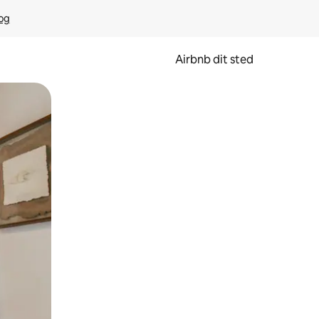
rog
Airbnb dit sted