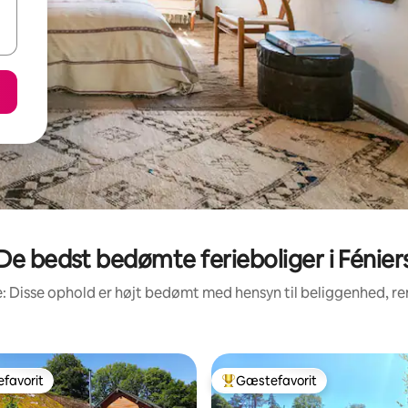
De bedst bedømte ferieboliger i Fénier
: Disse ophold er højt bedømt med hensyn til beliggenhed, 
favorit
Gæstefavorit
gæstefavorit
Bedste gæstefavorit