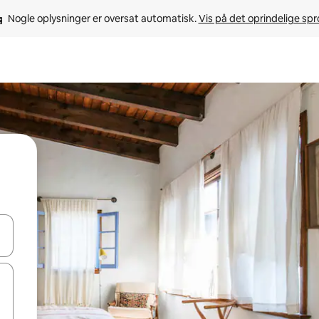
Nogle oplysninger er oversat automatisk. 
Vis på det oprindelige sp
 med piletasterne op og ned eller se mere ved at trykke eller stryge.