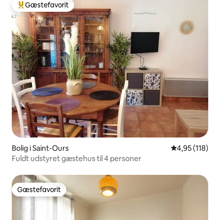
Gæstefavorit
Bedste gæstefavorit
Bolig i Saint-Ours
4,95 ud af 5 i
4,95 (118)
Fuldt udstyret gæstehus til 4 personer
Gæstefavorit
Gæstefavorit