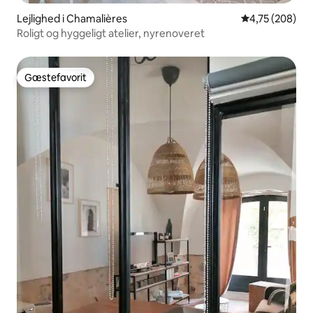
Lejlighed i Chamalières
4,75 ud af 5 i
4,75 (208)
Roligt og hyggeligt atelier, nyrenoveret
Gæstefavorit
Gæstefavorit