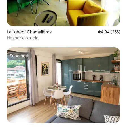
Lejlighed i Chamalières
4,94 ud af 5 i
4,94 (255)
Hesperie-studie
Superhost
Superhost