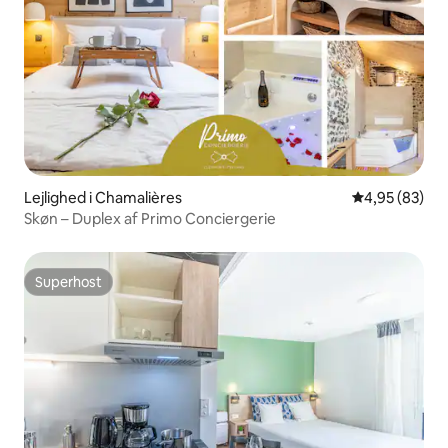
Lejlighed i Chamalières
4,95 ud af 5 
4,95 (83)
Skøn – Duplex af Primo Conciergerie
Superhost
Superhost