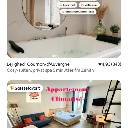
Lejlighed i Cournon-d'Auvergne
4,93 ud af 5 i
4,93 (343)
Cosy-suiten, privat spa 5 minutter fra Zénith
Gæstefavorit
Bedste gæstefavorit