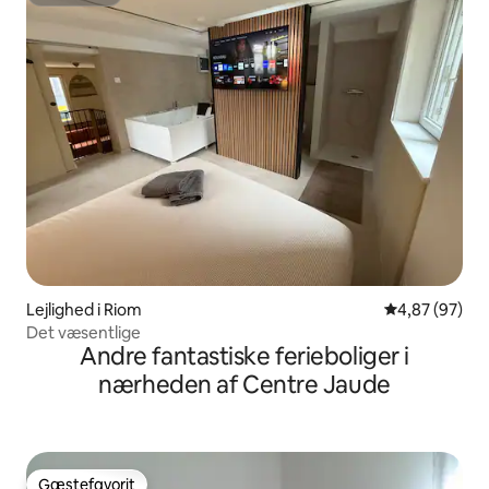
Superhost
Lejlighed i Riom
4,87 ud af 5 
4,87 (97)
Det væsentlige
Andre fantastiske ferieboliger i
nærheden af Centre Jaude
Gæstefavorit