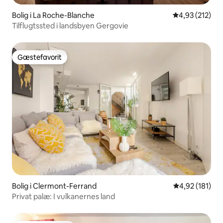
Bolig i La Roche-Blanche
4,93 ud af 5 i
4,93 (212)
Tilflugtssted i landsbyen Gergovie
Gæstefavorit
Gæstefavorit
Bolig i Clermont-Ferrand
4,92 ud af 5 i
4,92 (181)
Privat palæ: I vulkanernes land