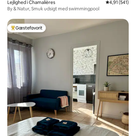
Lejlighed i Chamalières
4,91 ud af 5 i
4,91 (541)
By & Natur, Smuk udsigt med swimmingpool
Gæstefavorit
Bedste gæstefavorit