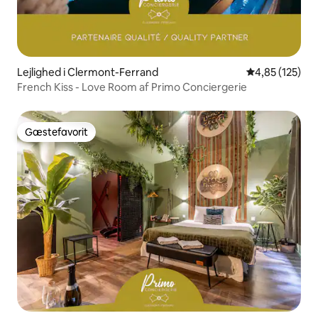
Lejlighed i Clermont-Ferrand
4,85 ud af 5 i
4,85 (125)
French Kiss - Love Room af Primo Conciergerie
Gæstefavorit
Gæstefavorit