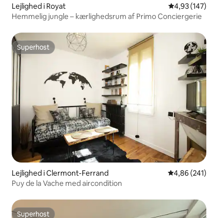
Lejlighed i Royat
4,93 ud af 5 i
4,93 (147)
Hemmelig jungle – kærlighedsrum af Primo Conciergerie
Superhost
Superhost
Lejlighed i Clermont-Ferrand
4,86 ud af 5 i
4,86 (241)
Puy de la Vache med aircondition
Superhost