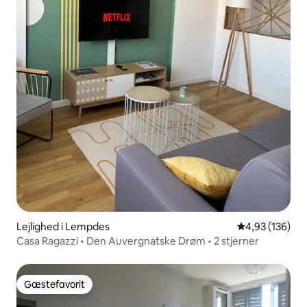
Lejlighed i Lempdes
4,93 ud af 5 i
4,93 (136)
Casa Ragazzi • Den Auvergnatske Drøm • 2 stjerner
Gæstefavorit
Gæstefavorit