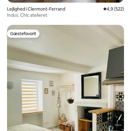
Lejlighed i Clermont-Ferrand
4,9 ud af 5 i
4,9 (522)
Indus. Chic atelieret
Gæstefavorit
Gæstefavorit