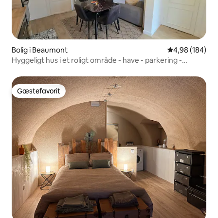
Bolig i Beaumont
4,98 ud af 5 i
4,98 (184)
Hyggeligt hus i et roligt område - have - parkering -
aircondition
Gæstefavorit
Gæstefavorit