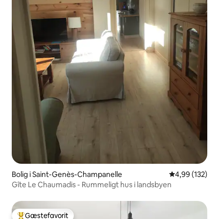
Bolig i Saint-Genès-Champanelle
4,99 ud af 5 i
4,99 (132)
Gîte Le Chaumadis - Rummeligt hus i landsbyen
Gæstefavorit