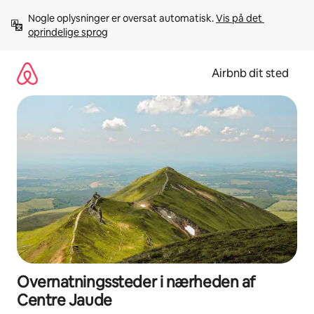
Gå
Nogle oplysninger er oversat automatisk. 
Vis på det 
videre
oprindelige sprog
til
indhold
Airbnb dit sted
Overnatningssteder i nærheden af
Centre Jaude