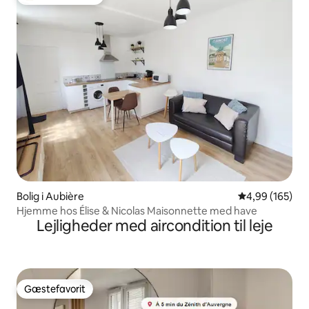
Bedste gæstefavorit
Bolig i Aubière
4,99 ud af 5 i
4,99 (165)
Hjemme hos Élise & Nicolas Maisonnette med have
Lejligheder med aircondition til leje
Gæstefavorit
Gæstefavorit