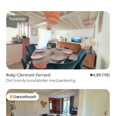
Superhost
Superhost
Bolig i Clermont-Ferrand
4,89 ud af 5 i
4,89 (118)
Det trendy kunstatelier med parkering
Gæstefavorit
Bedste gæstefavorit