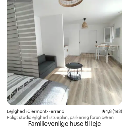
Superhost
Lejlighed i Clermont-Ferrand
4,8 ud af 5 i
4,8 (193)
Roligt studiolejlighed i stueplan, parkering foran døren
Familievenlige huse til leje