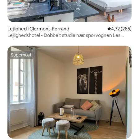
Lejlighed i Clermont-Ferrand
4,72 ud af 5 i
4,72 (265)
Lejlighedshotel - Dobbelt studie nær sporvognen Les
Carmes
Superhost
Superhost