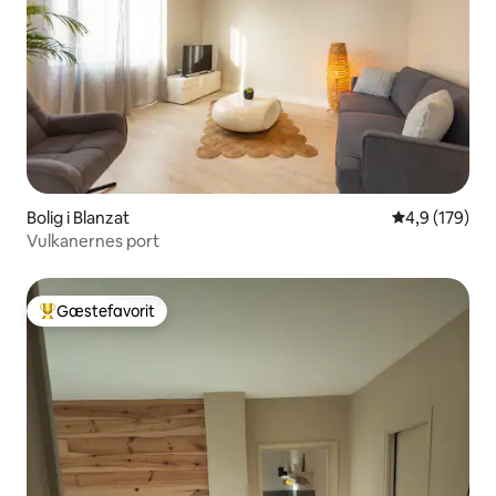
Bolig i Blanzat
4,9 ud af 5 i
4,9 (179)
Vulkanernes port
Gæstefavorit
Bedste gæstefavorit