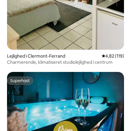
Lejlighed i Clermont-Ferrand
4,82 ud af 5 i
4,82 (119)
Charmerende, klimatiseret studiolejlighed i centrum
Superhost
Superhost