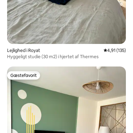
Lejlighed i Royat
4,91 ud af 5 i
4,91 (135)
Hyggeligt studie (30 m2) i hjertet af Thermes
Gæstefavorit
Gæstefavorit