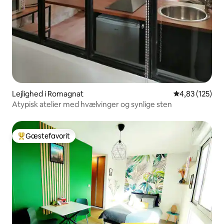
Lejlighed i Romagnat
4,83 ud af 5 i
4,83 (125)
Atypisk atelier med hvælvinger og synlige sten
Gæstefavorit
Bedste gæstefavorit