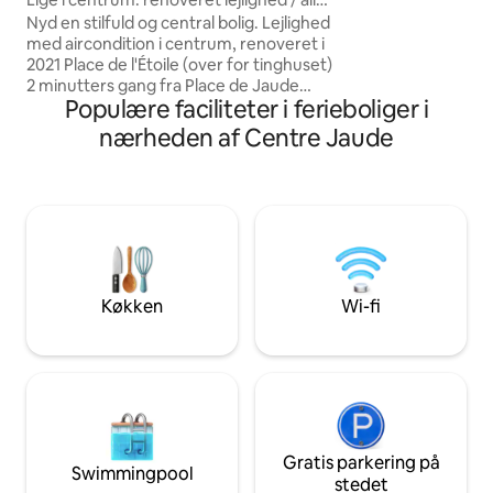
Clermont-Ferrands
bekvemmeligheder / aircondition
Nyd en stilfuld og central bolig. Lejlighed
alle bekvemmelighed
med aircondition i centrum, renoveret i
forretningsophold. "Royal" er perfekt 
2021 Place de l'Étoile (over for tinghuset)
et par eller en sol
2 minutters gang fra Place de Jaude
Populære faciliteter i ferieboliger i
Gaillard-sporvognsstop (1 minut fra
lejligheden) 3. sal, uhindret udsigt, ikke
nærheden af Centre Jaude
indsyn Udstyret køkken: kombineret
ovn/mikroovn, køleskab/fryser,
induktionskomfur, opvaskemaskine,
vaskemaskine/tørretumbler, kedel,
brødrister, Nespresso-maskine
Soveværelse med 160 x 200 seng Ideel til
to personer INGEN FESTER Rygning
forbudt
Køkken
Wi-fi
Gratis parkering på
Swimmingpool
stedet