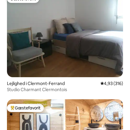
Gæstefavorit
Lejlighed i Clermont-Ferrand
4,93 ud af 5 i
4,93 (316)
Studio Charmant Clermontois
Gæstefavorit
Bedste gæstefavorit