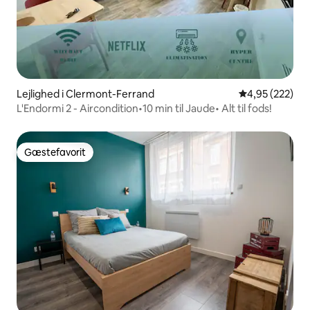
Lejlighed i Clermont-Ferrand
4,95 ud af 5 i
4,95 (222)
L'Endormi 2 - Aircondition•10 min til Jaude• Alt til fods!
Gæstefavorit
Gæstefavorit