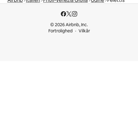
Airbnb
Italien
Friuli-Venezia Giulia
Udine
Felettis
© 2026 Airbnb, Inc.
Fortrolighed
Vilkår