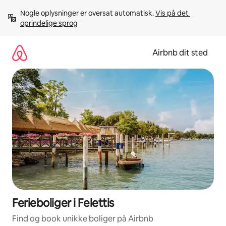
Gå
Nogle oplysninger er oversat automatisk. 
Vis på det 
videre
oprindelige sprog
til
indhold
Airbnb dit sted
Ferieboliger i Felettis
Find og book unikke boliger på Airbnb