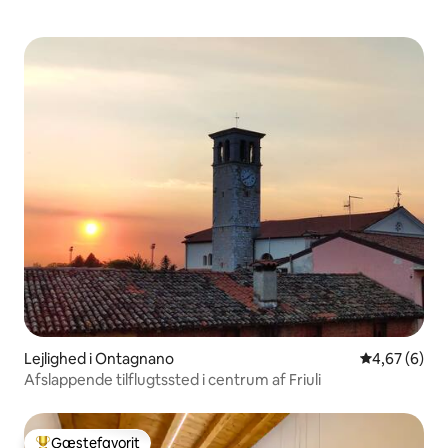
Lejlighed i Ontagnano
4,67 ud af 5
4,67 (6)
Afslappende tilflugtssted i centrum af Friuli
Gæstefavorit