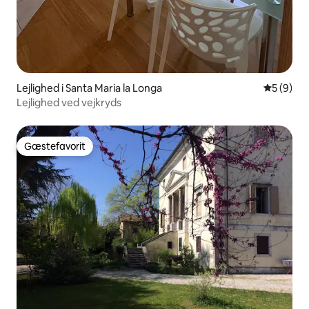
Lejlighed i Santa Maria la Longa
5 ud af 5
5 (9)
Lejlighed ved vejkryds
Gæstefavorit
Gæstefavorit