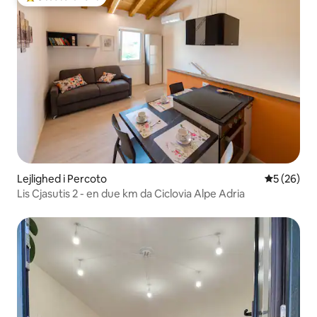
Bedste gæstefavorit
Lejlighed i Percoto
5 ud af 5 
5 (26)
Lis Cjasutis 2 - en due km da Ciclovia Alpe Adria