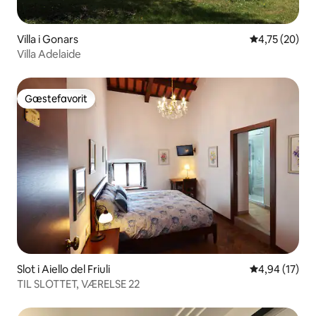
Villa i Gonars
4,75 ud af 5 
4,75 (20)
Villa Adelaide
Gæstefavorit
Gæstefavorit
Slot i Aiello del Friuli
4,94 ud af 5 
4,94 (17)
TIL SLOTTET, VÆRELSE 22