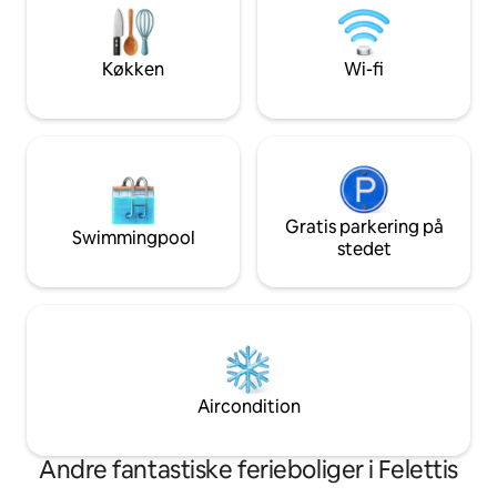
gæstebadeværelse samt et veludstyret
seng, så du kan ge
køkken. Der er privat
maksimalt for at n
dobbeltparkeringsplads og ultrahurtig
anmeldelserne.
Køkken
Wi-fi
wi-fi!
Gratis parkering på
Swimmingpool
stedet
Aircondition
Andre fantastiske ferieboliger i Felettis