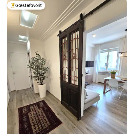
Gæstefavorit
Bedste gæstefavorit