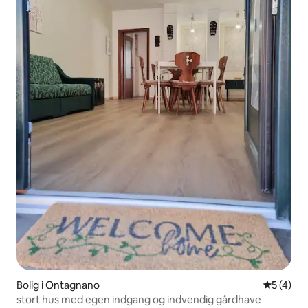
Bolig i Ontagnano
5 ud af 5
5 (4)
stort hus med egen indgang og indvendig gårdhave