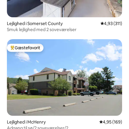
Lejlighed i Somerset County
4,93 ud af 5 i
4,93 (311)
Smuk lejlighed med 2 soveværelser
Gæstefavorit
Bedste gæstefavorit
Lejlighed i McHenry
4,95 ud af 5 i
4,95 (169)
Adgang til sø/2 soveværelser/2