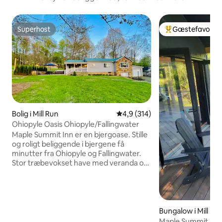
Superhost
Gæstefavorit
Superhost
Bedste gæstefavo
Bolig i Mill Run
4,9 ud af 5 i gennemsnitlig b
4,9 (314)
Ohiopyle Oasis Ohiopyle/Fallingwater
Maple Summit Inn er en bjergoase. Stille
og roligt beliggende i bjergene få
minutter fra Ohiopyle og Fallingwater.
Stor træbevokset have med veranda og
bålplads. Mere rummelig, end den ser ud
til at være. Nyd spabadet til 6 personer,
bålpladsen og grillen. 2 soveværelser. Få
en queensize-dobbeltseng og et privat
badeværelse. 2. værelse er en køjeseng
Bungalow i Mill Ru
med plads til to dobbeltsenge. Stue med
Maple Summit Ret