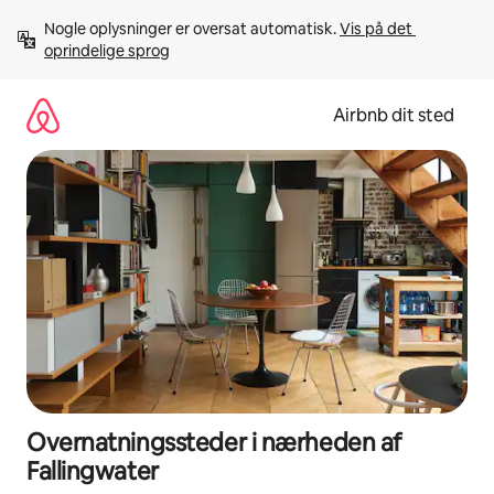
Gå
Nogle oplysninger er oversat automatisk. 
Vis på det 
videre
oprindelige sprog
til
indhold
Airbnb dit sted
Overnatningssteder i nærheden af
Fallingwater