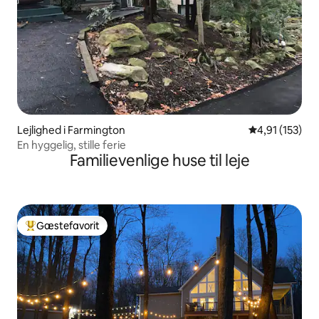
Lejlighed i Farmington
4,91 ud af 5 i
4,91 (153)
En hyggelig, stille ferie
Familievenlige huse til leje
Gæstefavorit
Bedste gæstefavorit