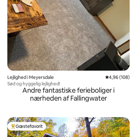
Lejlighed i Meyersdale
4,96 ud af 5 i
4,96 (108)
Sød og hyggelig lejlighed!
Andre fantastiske ferieboliger i
nærheden af Fallingwater
Gæstefavorit
Bedste gæstefavorit