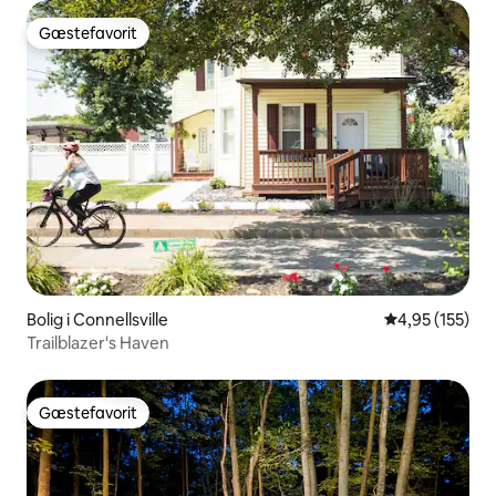
Gæstefavorit
Gæstefavorit
Bolig i Connellsville
4,95 ud af 5 i
4,95 (155)
Trailblazer's Haven
Gæstefavorit
Gæstefavorit