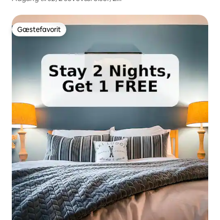
badeværelser/køkken/pool/5 m til Wisp
Gæstefavorit
Gæstefavorit