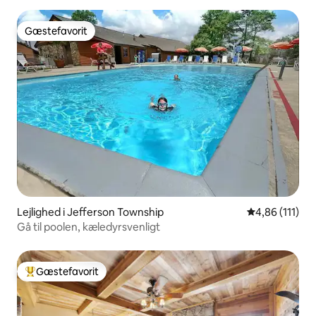
Gæstefavorit
Gæstefavorit
Lejlighed i Jefferson Township
4,86 ud af 5 
4,86 (111)
Gå til poolen, kæledyrsvenligt
Gæstefavorit
Bedste gæstefavorit