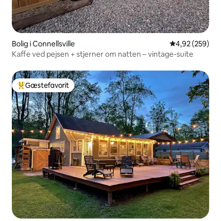
Bolig i Connellsville
4,92 ud af 5 i
4,92 (259)
Kaffe ved pejsen + stjerner om natten – vintage-suite
Gæstefavorit
Bedste gæstefavorit