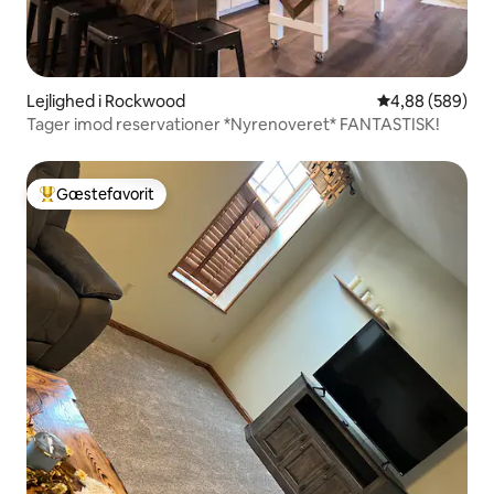
Lejlighed i Rockwood
4,88 ud af 5 i
4,88 (589)
Tager imod reservationer *Nyrenoveret* FANTASTISK!
Gæstefavorit
Bedste gæstefavorit