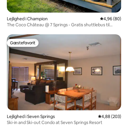
Lejlighed i Champion
4,96 ud af 5 
4,96 (80)
The Coco Château @ 7 Springs - Gratis shuttlebus til
resortet!
Gæstefavorit
Gæstefavorit
Lejlighed i Seven Springs
4,88 ud af 5 i
4,88 (203)
Ski-in and Ski-out Condo at Seven Springs Resort