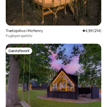
Trætopshus i McHenry
4,99 ud af 5 i
4,99 (214)
Fugleperspektiv
Gæstefavorit
Gæstefavorit