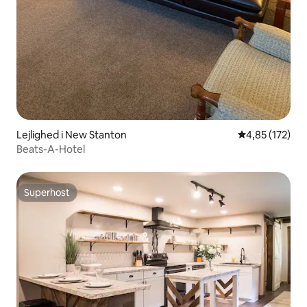
Lejlighed i New Stanton
4,85 ud af 5 i
4,85 (172)
Beats-A-Hotel
Superhost
Superhost