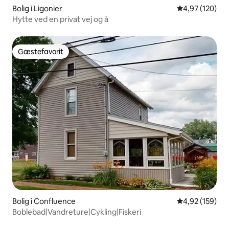
Bolig i Ligonier
4,97 ud af 5 i
4,97 (120)
Hytte ved en privat vej og å
Gæstefavorit
Gæstefavorit
Bolig i Confluence
4,92 ud af 5 i
4,92 (159)
Boblebad|Vandreture|Cykling|Fiskeri