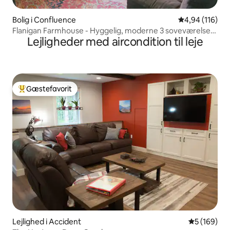
Bolig i Confluence
4,94 ud af 5 i
4,94 (116)
Flanigan Farmhouse - Hyggelig, moderne 3 soveværelser
Lejligheder med aircondition til leje
på 4 hektar
Gæstefavorit
Bedste gæstefavorit
Lejlighed i Accident
5 ud af 5 i
5 (169)