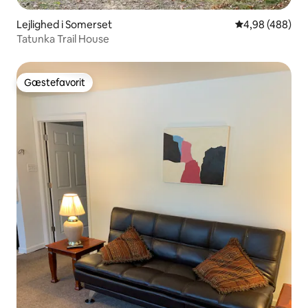
Lejlighed i Somerset
4,98 ud af 5 i
4,98 (488)
Tatunka Trail House
Gæstefavorit
Gæstefavorit