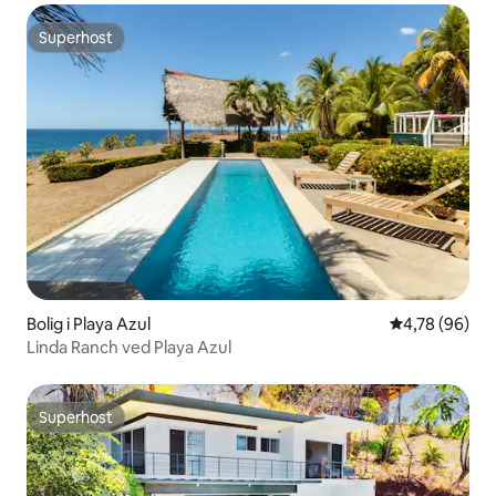
Superhost
Superhost
Bolig i Playa Azul
4,78 ud af 5 
4,78 (96)
Linda Ranch ved Playa Azul
Superhost
Superhost