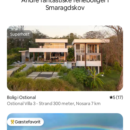
Andre fantastiske ferieboliger i
Smaragdskov
Superhost
Superhost
Bolig i Ostional
5 ud af 5 
5 (17)
Ostional Villa 3 - Strand 300 meter, Nosara 7 km
Gæstefavorit
Bedste gæstefavorit