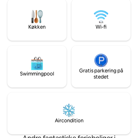
inde- og uderum. 5 minutter fra
eller se solnedga
surfsteder i verdensklasse og rolige
naturen i ro og ma
strande mellem Nosara og Ostional.
vidunderlige syn a
Perfekt til familier, par eller folk, der
masseankomster af
arbejder hjemmefra og ønsker komfort,
havskildpadder til 
Køkken
Wi-fi
privatliv og en af Costa Ricas mest
anbefales på det kr
autentiske kystlinjer.
4x4-bil.
Gratis parkering på
Swimmingpool
stedet
Aircondition