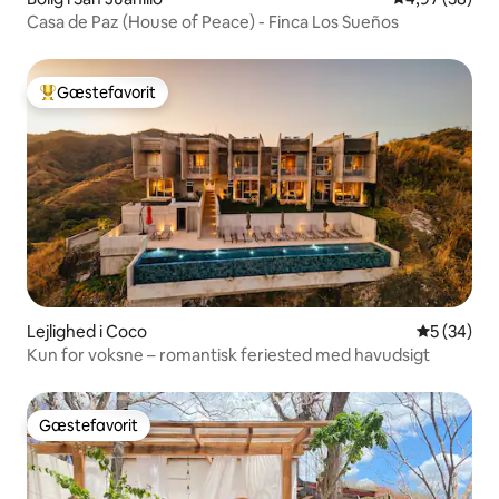
Casa de Paz (House of Peace) - Finca Los Sueños
Gæstefavorit
Bedste gæstefavorit
Lejlighed i Coco
5 ud af 5 
5 (34)
Kun for voksne – romantisk feriested med havudsigt
Gæstefavorit
Gæstefavorit