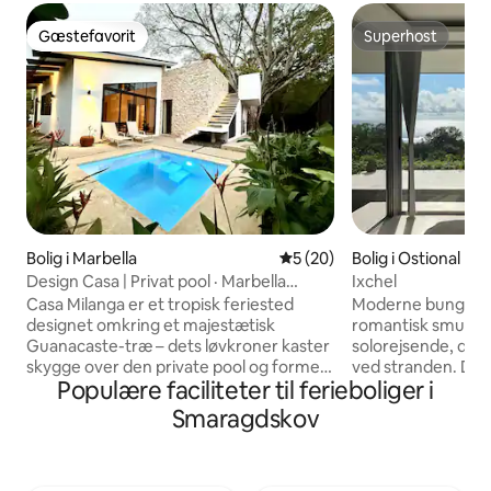
Gæstefavorit
Superhost
Gæstefavorit
Superhost
Bolig i Marbella
5 ud af 5 i gennemsnitlig b
5 (20)
Bolig i Ostional
Design Casa | Privat pool · Marbella
Ixchel
Beach
Casa Milanga er et tropisk feriested
Moderne bungalow,
designet omkring et majestætisk
romantisk smuttur e
Guanacaste-træ – dets løvkroner kaster
solorejsende, der v
skygge over den private pool og former
ved stranden. Desi
Populære faciliteter til ferieboliger i
hver eneste afslappede morgen her.
beliggenheden i bj
Designet af en arkitekt med naturlige
Wildlife Reserve fu
Smaragdskov
materialer, aircondition i alle værelser,
hyggelige bungal
hurtig wi-fi og opholdsrum under åben
fantastisk panora
himmel, der udvisker grænsen mellem
som er perfekt til 