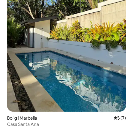
Bolig i Marbella
5 ud af 5
5 (7)
Casa Santa Ana