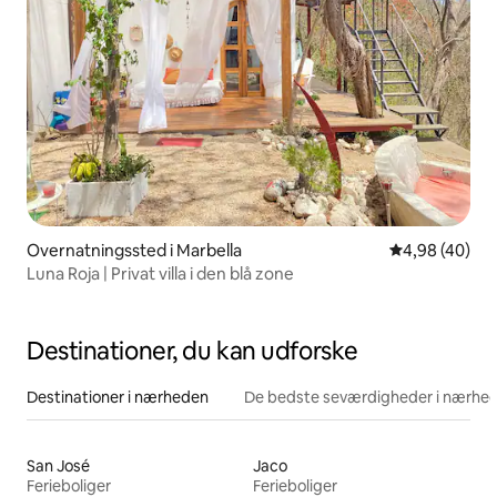
Overnatningssted i Marbella
4,98 ud af 5 
4,98 (40)
Luna Roja | Privat villa i den blå zone
Destinationer, du kan udforske
Destinationer i nærheden
De bedste seværdigheder i nærhe
San José
Jaco
Ferieboliger
Ferieboliger