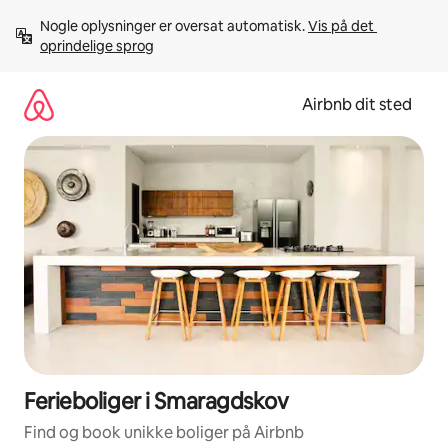
Gå
Nogle oplysninger er oversat automatisk. 
Vis på det 
videre
oprindelige sprog
til
indhold
Airbnb dit sted
Ferieboliger i Smaragdskov
Find og book unikke boliger på Airbnb