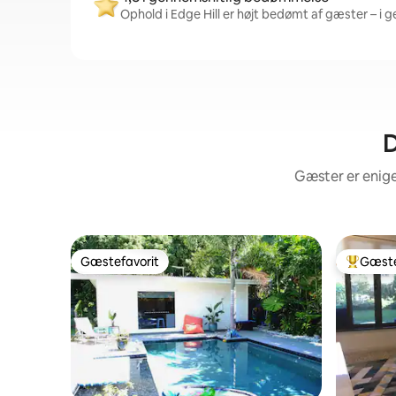
Ophold i Edge Hill er højt bedømt af gæster – i g
D
Gæster er enige
Gæstefavorit
Gæste
Gæstefavorit
Bedste 