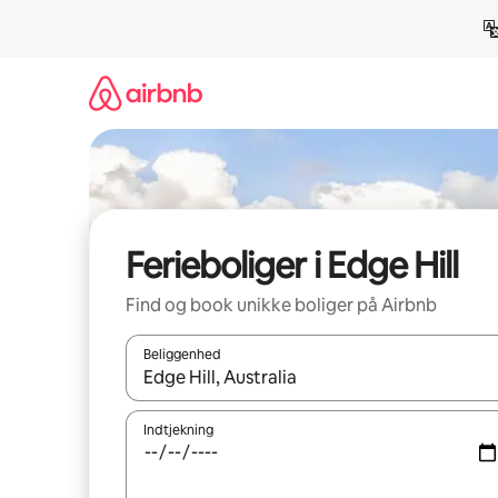
Gå
videre
til
indhold
Ferieboliger i Edge Hill
Find og book unikke boliger på Airbnb
Beliggenhed
Når resultaterne er tilgængelige, skal du navigere
Indtjekning