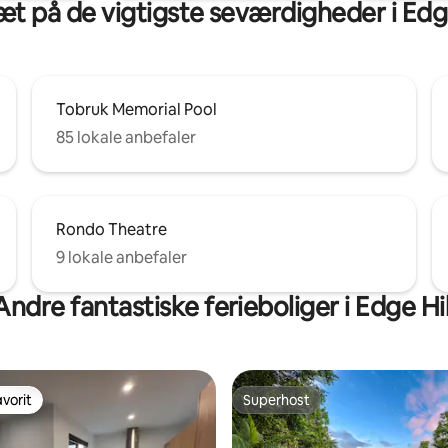
æt på de vigtigste seværdigheder i Edge
Tobruk Memorial Pool
85 lokale anbefaler
Rondo Theatre
9 lokale anbefaler
Andre fantastiske ferieboliger i Edge Hil
vorit
Superhost
vorit
Superhost