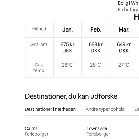
regnskoven i Cairns
Bolig i Whi
En betage
H
Cairns Ci
Måned
Jan.
Feb.
Mar.
675 kr
668 kr
649 kr
Gns. pris
DKK
DKK
DKK
28°C
28°C
27°C
Gns.
temp.
Destinationer, du kan udforske
Destinationer i nærheden
Andre typer ophold
D
Cairns
Townsville
Ferieboliger
Ferieboliger