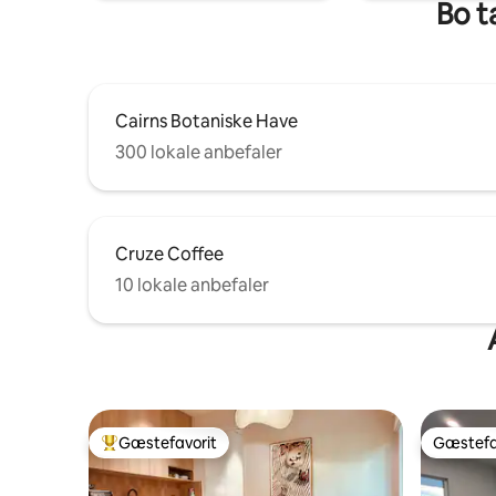
Bo t
Cairns Botaniske Have
300 lokale anbefaler
Cruze Coffee
10 lokale anbefaler
Gæstefavorit
Gæstefa
Bedste gæstefavorit
Gæstefa