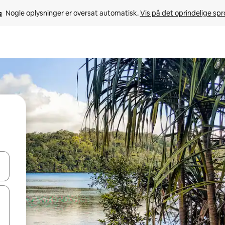
Nogle oplysninger er oversat automatisk. 
Vis på det oprindelige sp
 med piletasterne op og ned eller se mere ved at trykke eller stryge.