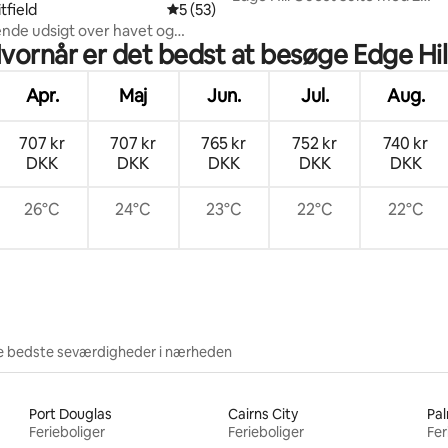
tfield
5 ud af 5 i gennemsnitlig bedømmelse, 5
5 (53)
soveværelser
nde udsigt over havet og
vornår er det bedst at besøge Edge Hil
ty
Apr.
Maj
Jun.
Jul.
Aug.
707 kr
707 kr
765 kr
752 kr
740 kr
DKK
DKK
DKK
DKK
DKK
26°C
24°C
23°C
22°C
22°C
e bedste seværdigheder i nærheden
Port Douglas
Cairns City
Pa
Ferieboliger
Ferieboliger
Fer