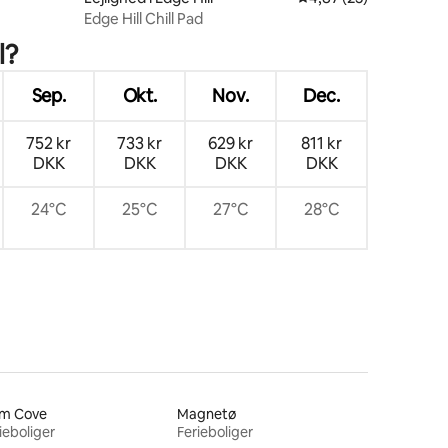
3 omtaler
Edge Hill Chill Pad
l?
Sep.
Okt.
Nov.
Dec.
752 kr
733 kr
629 kr
811 kr
DKK
DKK
DKK
DKK
24°C
25°C
27°C
28°C
lm Cove
Magnetø
ieboliger
Ferieboliger