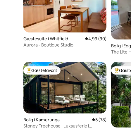
Gæstesuite i Whitfield
4,99 ud af 5 i gennems
4,99 (90)
Aurora - Boutique Studio
Bolig i Edg
The Lite 
lokal
Gæstefavorit
Gæste
Bedste gæstefavorit
Bedste 
Bolig i Kamerunga
5 ud af 5 i gennem
5 (78)
Stoney Treehouse | Luksusferie i