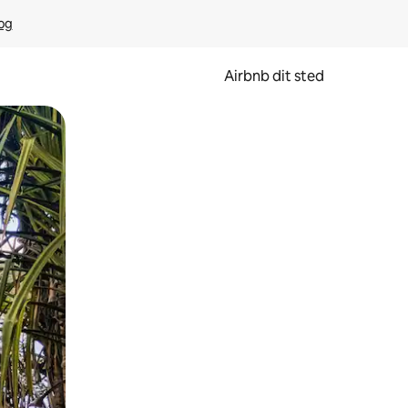
rog
Airbnb dit sted