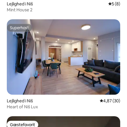
Lejlighed i Niš
5 ud af 5
5 (8)
Mint House 2
Superhost
Superhost
Lejlighed i Niš
4,87 ud af 5 
4,87 (30)
Heart of Niš Lux
Gæstefavorit