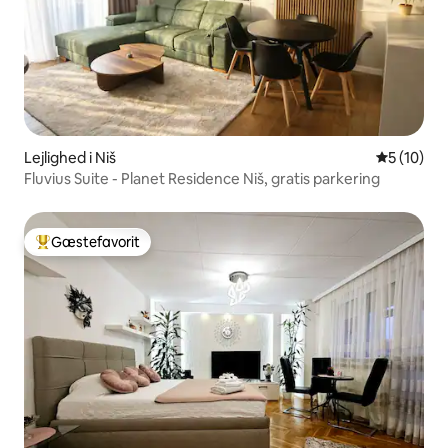
Lejlighed i Niš
5 ud af 5 
5 (10)
Fluvius Suite - Planet Residence Niš, gratis parkering
Gæstefavorit
Bedste gæstefavorit