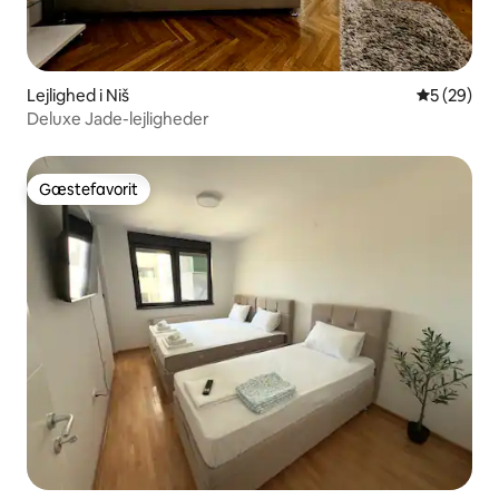
Lejlighed i Niš
5 ud af 5 
5 (29)
Deluxe Jade-lejligheder
Gæstefavorit
Gæstefavorit