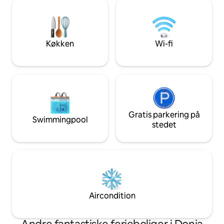
bordtennisbordet. For at du kan ny
ikke sin egen parkeringsplads, men der
det fuldt ud, tilbe
er to offentlige garager i nærheden
hjemmelavet mad 
(Sinđelićev trg og Ambasador)
ingredienser (med
og vores bar er et i
Køkken
Wi-fi
forfriskninger og 
Gratis parkering på
Swimmingpool
stedet
Aircondition