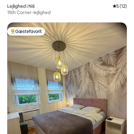
Lejlighed i Niš
5 ud af 5 
5 (12)
15th Corner-lejlighed
Gæstefavorit
Bedste gæstefavorit