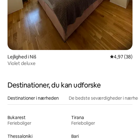
Lejlighed i Niš
4,97 ud af 5 
4,97 (38)
Violet deluxe
Destinationer, du kan udforske
Destinationer i nærheden
De bedste seværdigheder i nærhe
Bukarest
Tirana
Ferieboliger
Ferieboliger
Thessaloniki
Bari