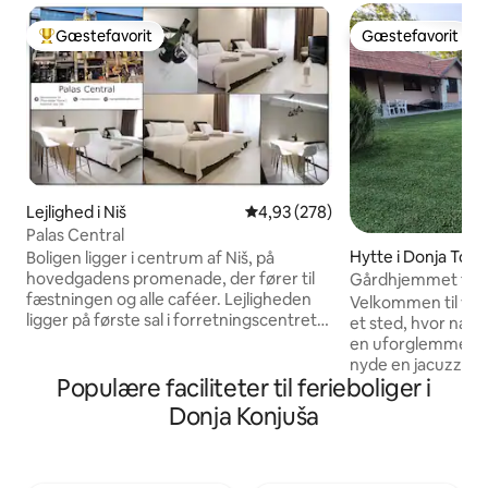
Gæstefavorit
Gæstefavorit
Bedste gæstefavorit
Gæstefavorit
Lejlighed i Niš
4,93 ud af 5 i gennemsnitlig be
4,93 (278)
Palas Central
Hytte i Donja Topo
Boligen ligger i centrum af Niš, på
hovedgadens promenade, der fører til
Gårdhjemmet til l
fæstningen og alle caféer. Lejligheden
Velkommen til vore
ligger på første sal i forretningscentret
et sted, hvor natur
"Gorča" og hotellet "The Regent Club"
en uforglemmelig ople
med en smuk restaurant (lejlighed
nyde en jacuzzi og
nummer 106). Lejligheden blev
Populære faciliteter til ferieboliger i
samt legefacilitete
fuldstændig renoveret i 2020.
rutsjebane, en gyn
Donja Konjuša
Lejlighedens beliggenhed giver en
gulvskakspil og en
behagelig ferie uden støj. Den tilbyder
Sportsentusiaster
ekstremt behagelig indkvartering, hurtig
fodboldbanen, ba
Wi-Fi og SBB-kabel-tv. Lejligheden har