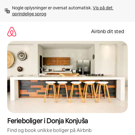
Gå
Nogle oplysninger er oversat automatisk. 
Vis på det 
videre
oprindelige sprog
til
indhold
Airbnb dit sted
Ferieboliger i Donja Konjuša
Find og book unikke boliger på Airbnb