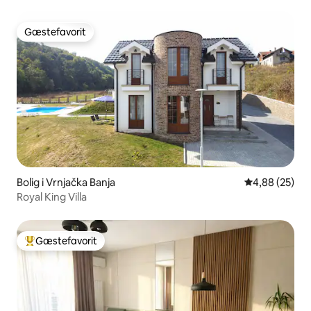
Gæstefavorit
Gæstefavorit
Bolig i Vrnjačka Banja
4,88 ud af 5 
4,88 (25)
Royal King Villa
Gæstefavorit
Bedste gæstefavorit