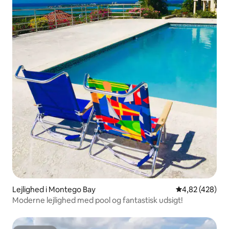
Lejlighed i Montego Bay
4,82 ud af 5 i
4,82 (428)
Moderne lejlighed med pool og fantastisk udsigt!