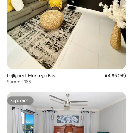
Lejlighed i Montego Bay
4,86 ud af 5 
4,86 (95)
Summit 165
Superhost
Superhost