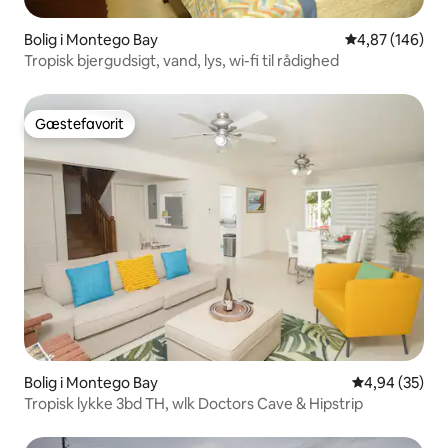
Bolig i Montego Bay
4,87 ud af 5 i
4,87 (146)
Tropisk bjergudsigt, vand, lys, wi-fi til rådighed
Gæstefavorit
Gæstefavorit
Bolig i Montego Bay
4,94 ud af 5 
4,94 (35)
Tropisk lykke 3bd TH, wlk Doctors Cave & Hipstrip