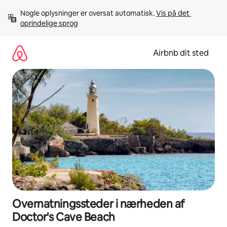
Gå
Nogle oplysninger er oversat automatisk. 
Vis på det 
videre
oprindelige sprog
til
indhold
Airbnb dit sted
Overnatningssteder i nærheden af
Doctor's Cave Beach