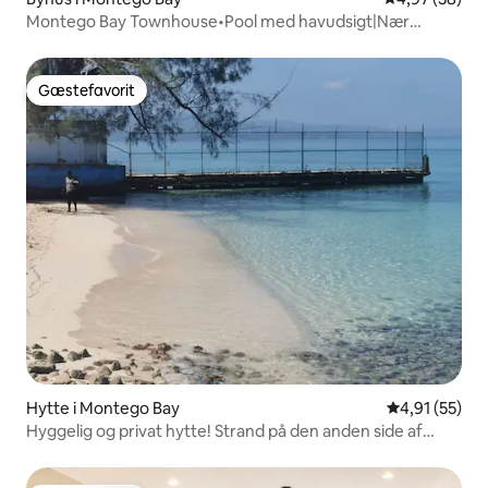
Montego Bay Townhouse•Pool med havudsigt|Nær
stranden
Gæstefavorit
Gæstefavorit
Hytte i Montego Bay
4,91 ud af 5 
4,91 (55)
Hyggelig og privat hytte! Strand på den anden side af
gaden!