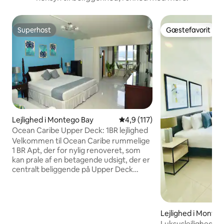
Superhost
Gæstefavorit
Superhost
Gæstefavorit
Lejlighed i Montego Bay
4,9 ud af 5 i gennemsnitlig b
4,9 (117)
Ocean Caribe Upper Deck: 1BR lejlighed
Velkommen til Ocean Caribe rummelige
1 BR Apt, der for nylig renoveret, som
kan prale af en betagende udsigt, der er
centralt beliggende på Upper Deck
gated Apt kompleks med kun 3 minutter
kørsel fra Sangster's Intl Lufthavn,
minutter gang til Harmony Beach Park
og den berømte hip strip. Lejligheden er
Lejlighed i Monte
den perfekte base til at udforske den
Luksuslejlighed m