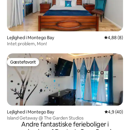
Lejlighed i Montego Bay
4,88 ud af 5
4,88 (8)
Intet problem, Mon!
Gæstefavorit
Gæstefavorit
Lejlighed i Montego Bay
4,9 ud af 5 
4,9 (40)
Island Getaway @ The Garden Studios
Andre fantastiske ferieboliger i