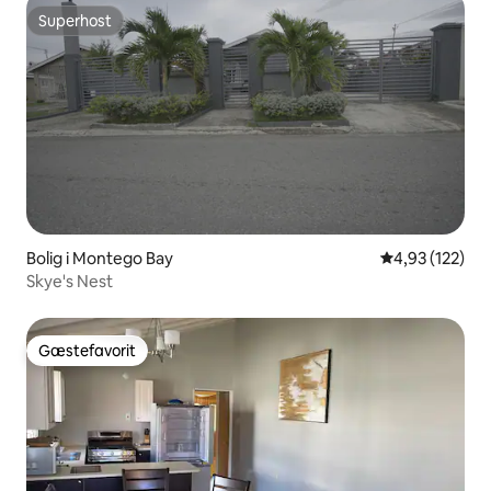
Superhost
Superhost
Bolig i Montego Bay
4,93 ud af 5 i
4,93 (122)
Skye's Nest
Gæstefavorit
Gæstefavorit