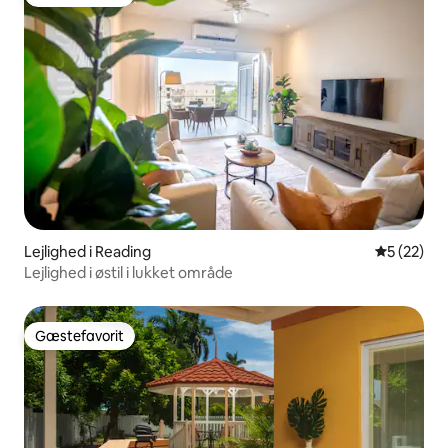
Gæstefavorit
Lejlighed i Reading
5 ud af 5 
5 (22)
Lejlighed i østil i lukket område
Gæstefavorit
Gæstefavorit