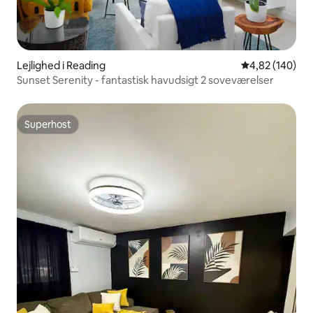
Lejlighed i Reading
4,82 ud af 5 i
4,82 (140)
Sunset Serenity - fantastisk havudsigt 2 soveværelser
Superhost
Superhost