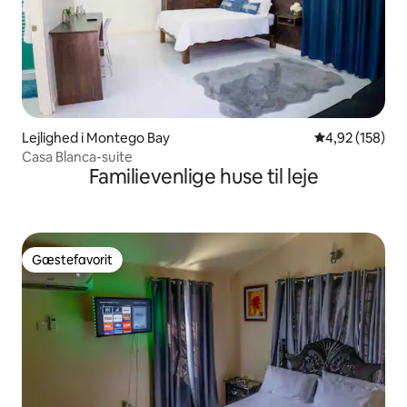
Lejlighed i Montego Bay
4,92 ud af 5 i
4,92 (158)
Casa Blanca-suite
Familievenlige huse til leje
Gæstefavorit
Gæstefavorit