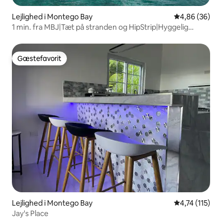
Lejlighed i Montego Bay
4,86 ud af 5 
4,86 (36)
1 min. fra MBJ|Tæt på stranden og HipStrip|Hyggelig
etværelseslejlighed
Gæstefavorit
Gæstefavorit
Lejlighed i Montego Bay
4,74 ud af 5 
4,74 (115)
Jay's Place