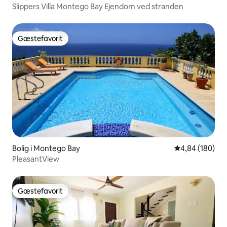
Slippers Villa Montego Bay Ejendom ved stranden
Gæstefavorit
Gæstefavorit
Bolig i Montego Bay
4,84 ud af 5 i
4,84 (180)
PleasantView
Gæstefavorit
Gæstefavorit