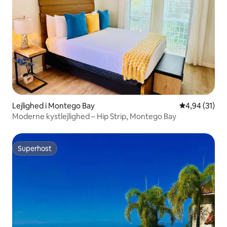
Lejlighed i Montego Bay
4,94 ud af 5 
4,94 (31)
Moderne kystlejlighed – Hip Strip, Montego Bay
Superhost
Superhost