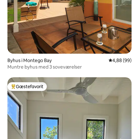
Byhus i Montego Bay
4,88 ud af 5 
4,88 (99)
Muntre byhus med 3 soveværelser
Gæstefavorit
Bedste gæstefavorit