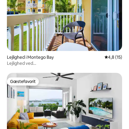
Lejlighed i Montego Bay
4,8 ud af 5 
4,8 (15)
Lejlighed ved
stranden/WiFi/AC/TV/pool/fitnesscenter/adgang til
stranden
Gæstefavorit
Gæstefavorit