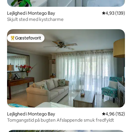
Lejlighed i Montego Bay
4,93 ud af 5 i
4,93 (139)
Skjult sted med kystcharme
Gæstefavorit
Bedste gæstefavorit
Lejlighed i Montego Bay
4,96 ud af 5 i
4,96 (152)
Tomgangstid på bugten Afslappende smuk fredfyldt