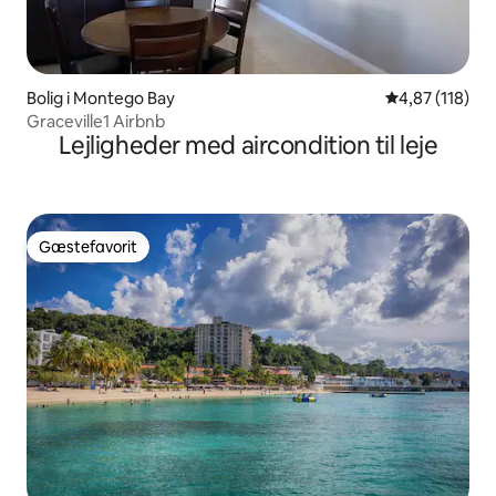
Bolig i Montego Bay
4,87 ud af 5 i
4,87 (118)
Graceville1 Airbnb
Lejligheder med aircondition til leje
Gæstefavorit
Gæstefavorit