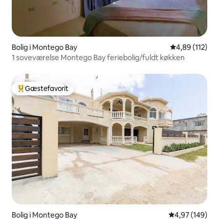
Bolig i Montego Bay
4,89 ud af 5 i
4,89 (112)
1 soveværelse Montego Bay feriebolig/fuldt køkken
Gæstefavorit
Bedste gæstefavorit
Bolig i Montego Bay
4,97 ud af 5 i
4,97 (149)