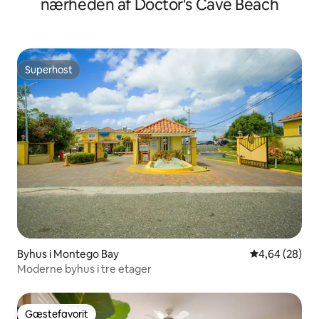
nærheden af Doctor's Cave Beach
Superhost
Superhost
Byhus i Montego Bay
4,64 ud af 5 
4,64 (28)
Moderne byhus i tre etager
Gæstefavorit