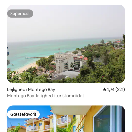
Superhost
Superhost
Lejlighed i Montego Bay
4,74 ud af 5 i
4,74 (221)
Montego Bay-lejlighed i turistområdet
Gæstefavorit
Gæstefavorit