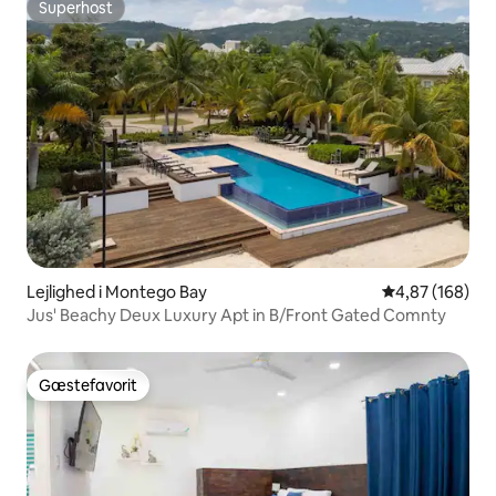
Superhost
Superhost
Lejlighed i Montego Bay
4,87 ud af 5 i
4,87 (168)
Jus' Beachy Deux Luxury Apt in B/Front Gated Comnty
Gæstefavorit
Gæstefavorit