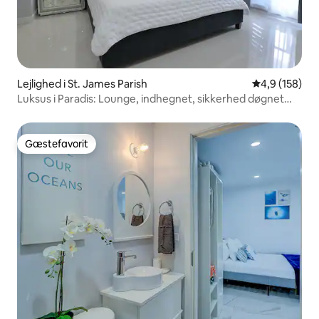
Lejlighed i St. James Parish
4,9 ud af 5 i
4,9 (158)
Luksus i Paradis: Lounge, indhegnet, sikkerhed døgnet
rundt
Gæstefavorit
Gæstefavorit