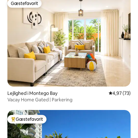
Gæstefavorit
Gæstefavorit
Lejlighed i Montego Bay
4,97 ud af 5 
4,97 (73)
Vacay Home Gated | Parkering
Gæstefavorit
Bedste gæstefavorit