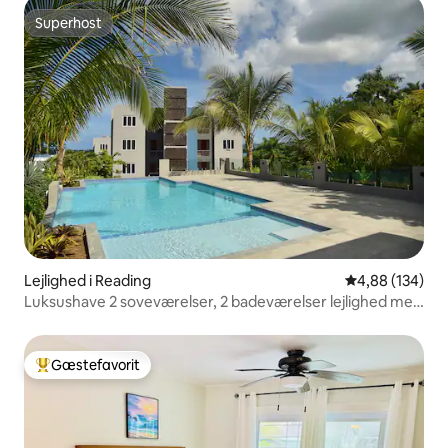
Superhost
Superhost
Lejlighed i Reading
4,88 ud af 5 i
4,88 (134)
Luksushave 2 soveværelser, 2 badeværelser lejlighed med
pool
Gæstefavorit
Bedste gæstefavorit