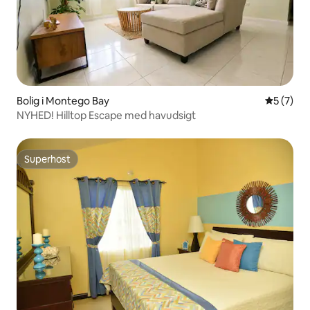
Bolig i Montego Bay
5 ud af 5
5 (7)
NYHED! Hilltop Escape med havudsigt
Superhost
Superhost