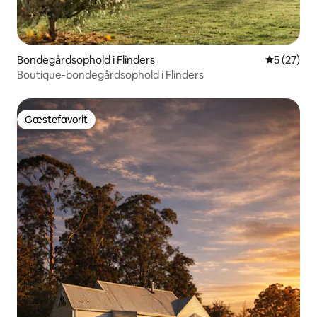
Bondegårdsophold i Flinders
5 ud af 5 
5 (27)
Boutique-bondegårdsophold i Flinders
Gæstefavorit
Gæstefavorit