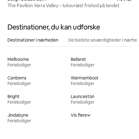
The Pavilion Yarra Valley – luksuriøst fristed på landet
Destinationer, du kan udforske
Destinationer i nærheden
De bedste seværdigheder i nærhe
Melbourne
Ballarat
Ferieboliger
Ferieboliger
Canberra
Warrnambool
Ferieboliger
Ferieboliger
Bright
Launceston
Ferieboliger
Ferieboliger
Jindabyne
Vis flere
Ferieboliger