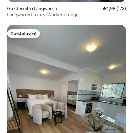
Gæstesuite i Langwarrin
4,98 ud af 5 i
4,98 (173)
Langwarrin Luxury, Workers Lodge.
Gæstefavorit
Gæstefavorit