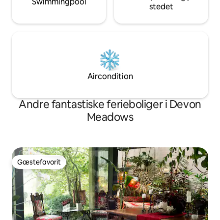
Swimmingpool
stedet
Aircondition
Andre fantastiske ferieboliger i Devon
Meadows
Gæstefavorit
Gæstefavorit