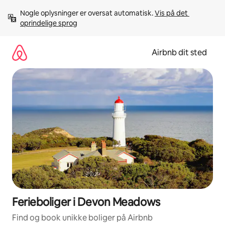
Gå
Nogle oplysninger er oversat automatisk. 
Vis på det 
videre
oprindelige sprog
til
indhold
Airbnb dit sted
Ferieboliger i Devon Meadows
Find og book unikke boliger på Airbnb