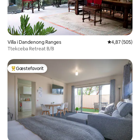
Villa i Dandenong Ranges
4,87 ud af 5 i
4,87 (505)
Ttekceba Retreat B/B
Gæstefavorit
Bedste gæstefavorit