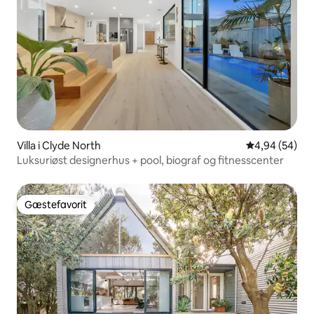
Villa i Clyde North
4,94 ud af 5 
4,94 (54)
Luksuriøst designerhus + pool, biograf og fitnesscenter
Gæstefavorit
Gæstefavorit