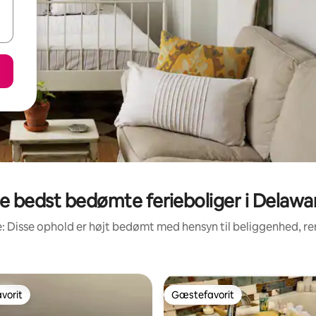
e bedst bedømte ferieboliger i Delawa
: Disse ophold er højt bedømt med hensyn til beliggenhed, 
vorit
Gæstefavorit
vorit
Gæstefavorit