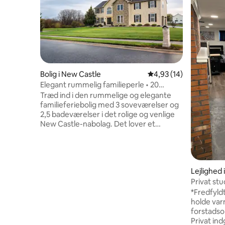
Bolig i New Castle
4,93 ud af 5 i gennem
4,93 (14)
Elegant rummelig familieperle • 20
minutter til Wilmington
Træd ind i den rummelige og elegante
familieferiebolig med 3 soveværelser og
2,5 badeværelser i det rolige og venlige
New Castle-nabolag. Det lover et
afslappende fristed med hurtig adgang
til I-95 og Route 1, med en kort køretur
fra det toldfrie Christiana Mall,
restauranter, butikker og spændende
Lejlighed
attraktioner. Den vintageagtige
atmosfære kombineret med moderne
Privat stu
bekvemmeligheder og en lang liste over
parkering
*Fredfyldt
faciliteter vil gøre dig ærefrygtig. ✔ 3
holde var
komfortable soveværelser ✔ 3
forstadso
loungeområder ✔ Fuldt udstyret køkken
Privat in