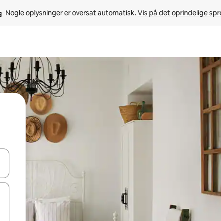
Nogle oplysninger er oversat automatisk. 
Vis på det oprindelige sp
 med piletasterne op og ned eller se mere ved at trykke eller stryge.