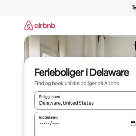
Gå
videre
til
indhold
Ferieboliger i Delaware
Find og book unikke boliger på Airbnb
Beliggenhed
Når resultaterne er tilgængelige, skal du navigere
Indtjekning