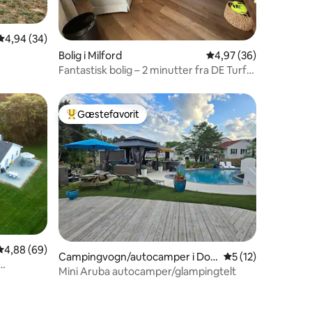
2 omtaler
4,94 ud af 5 i gennemsnitlig bedømmelse, 34 omtaler
4,94 (34)
Bolig i Milford
4,97 ud af 5 i gennem
4,97 (36)
Fantastisk bolig – 2 minutter fra DE Turf
og porten til strande
Gæstefavorit
Bedste gæstefavorit
4 omtaler
4,88 ud af 5 i gennemsnitlig bedømmelse, 69 omtaler
4,88 (69)
Campingvogn/autocamper i Dov
5 ud af 5 i genne
5 (12)
er
Mini Aruba autocamper/glampingtelt