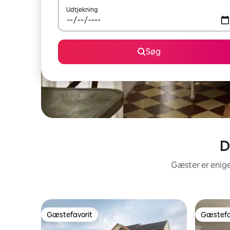
Udtjekning
Søg
D
Gæster er enige
Gæstefavorit
Gæstefa
Gæstefavorit
Gæstefa