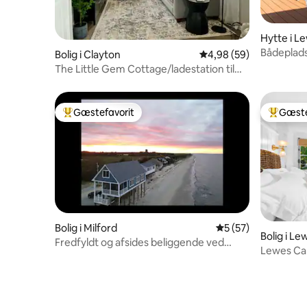
Hytte i L
Bådeplads
Bolig i Clayton
4,98 ud af 5 i gennem
4,98 (59)
fund, grill
The Little Gem Cottage/ladestation til
elbiler
Gæstefavorit
Gæste
Bedste gæstefavorit
Bedste 
Bolig i Milford
5 ud af 5 i gennem
5 (57)
Bolig i Le
Fredfyldt og afsides beliggende ved
Lewes Car
Delaware Bay
Hamptons-