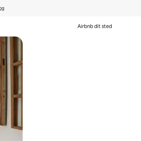
rog
Airbnb dit sted