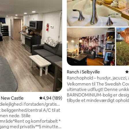
snitlig bedømmelse, 14 omtaler
Ranch i Selbyville
4
Ranchophold – husdyr, jacuzzi,
strande
Velkommen til The Swedish Co
ultimative udflugt! Denne unik
BARNDOMINIUM-bolig er designe
 i New Castle
4,94 ud af 5 i gennemsnitlig bedømmelse, 18
4,94 (189)
tilbyde et mindeværdigt ophold 
dielejlighed i forstaden/gratis
fire (4) gæster, med fleksibilitet t
/stille beliggenhed
 beliggenhed/central A/C til at
rumme to (2) ekstra gæster mod 
men nede. Stille
gebyr. Nyd den charmerende b
mråde*Rent og komfortabelt *
hvor du kan møde en række pel
dgang med privatliv**5 minutter
fjerklædte venner, eller gå ind