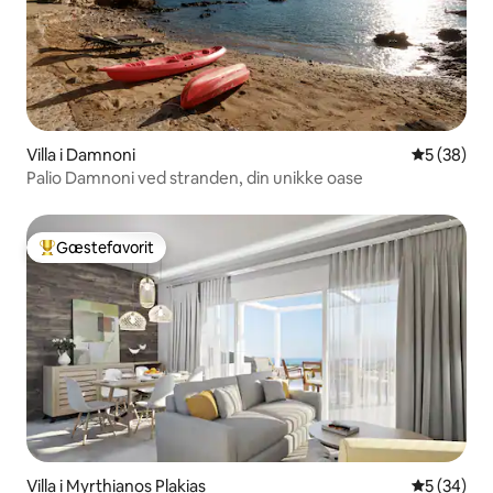
Villa i Damnoni
5 ud af 5 
5 (38)
Palio Damnoni ved stranden, din unikke oase
Gæstefavorit
Bedste gæstefavorit
Villa i Myrthianos Plakias
5 ud af 5 
5 (34)