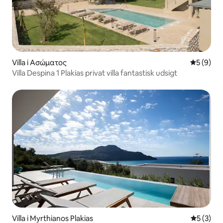
Villa i Ασώματος
5 ud af 5
5 (9)
Villa Despina 1 Plakias privat villa fantastisk udsigt
Villa i Myrthianos Plakias
5 ud af 5
5 (3)