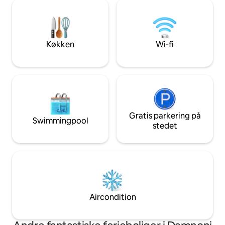
forfriskende dukk
du søger eventyr eller en fredelig
det betagende la
smuttur, tilbyder Villa Meraki den
er et fristed for a
perfekte balance. Oplev det sydlige liv i
rigelig plads til at
denne luksuriøse villa.
Middelhavssolen o
Køkken
Wi-fi
havudsigt.
Gratis parkering på
Swimmingpool
stedet
Aircondition