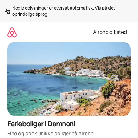
Gå
Nogle oplysninger er oversat automatisk. 
Vis på det 
videre
oprindelige sprog
til
indhold
Airbnb dit sted
Ferieboliger i Damnoni
Find og book unikke boliger på Airbnb