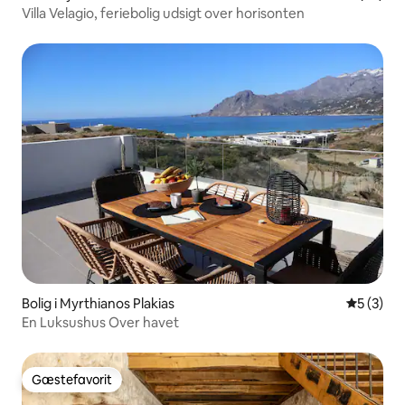
Villa Velagio, feriebolig udsigt over horisonten
Bolig i Myrthianos Plakias
5 ud af 5
5 (3)
En Luksushus Over havet
Gæstefavorit
Gæstefavorit