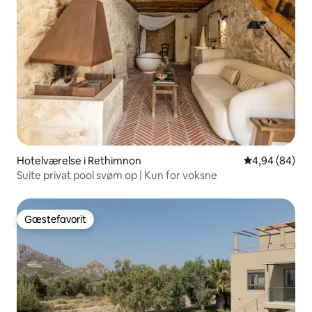
Hotelværelse i Rethimnon
4,94 ud af 5 
4,94 (84)
Suite privat pool svøm op | Kun for voksne
Gæstefavorit
Gæstefavorit