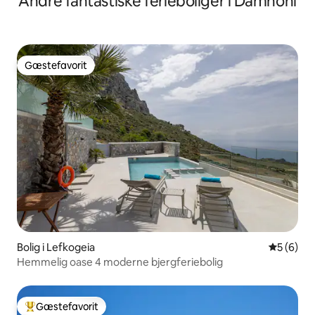
Andre fantastiske ferieboliger i Damnoni
Gæstefavorit
Gæstefavorit
Bolig i Lefkogeia
5 ud af 5
5 (6)
Hemmelig oase 4 moderne bjergferiebolig
Gæstefavorit
Bedste gæstefavorit