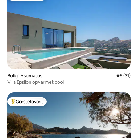
Bolig i Asomatos
5 ud af 5 
5 (31)
Villa Epsilon opvarmet pool
Gæstefavorit
Bedste gæstefavorit