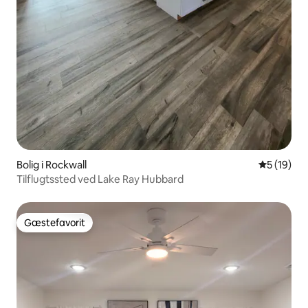
Bolig i Rockwall
5 ud af 5 
5 (19)
Tilflugtssted ved Lake Ray Hubbard
Gæstefavorit
Gæstefavorit