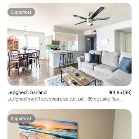
Superhost
Superhost
Lejlighed i Garland
4,85 ud af 5 
4,85 (88)
Lejlighed med 1 soveværelse tæt på I-30 og Lake Ray
Hubbard
Superhost
Superhost