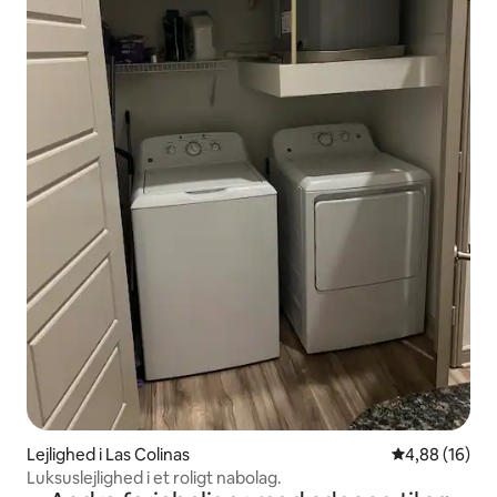
Lejlighed i Las Colinas
4,88 ud af 5 
4,88 (16)
Luksuslejlighed i et roligt nabolag.