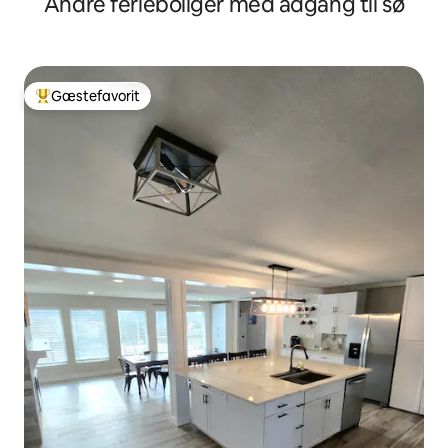
Andre ferieboliger med adgang til sø
Gæstefavorit
Bedste gæstefavorit