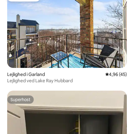
Lejlighed i Garland
4,96 ud af 5 
4,96 (45)
Lejlighed ved Lake Ray Hubbard
Superhost
Superhost