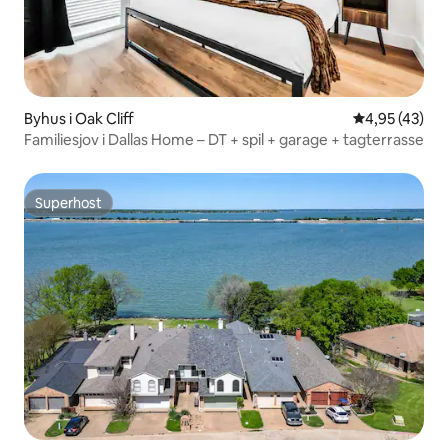
Byhus i Oak Cliff
4,95 ud af 5 
4,95 (43)
Familiesjov i Dallas Home – DT + spil + garage + tagterrasse
Superhost
Superhost