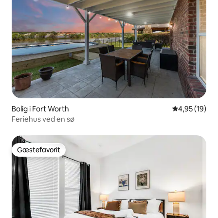
Bolig i Fort Worth
4,95 ud af 5 
4,95 (19)
Feriehus ved en sø
Gæstefavorit
Gæstefavorit