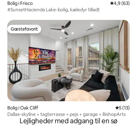
Bolig i Frisco
4,9 ud af 5 
4,9 (63)
#SunsetHacienda Lake-bolig, kæledyr tilladt
Gæstefavorit
Gæstefavorit
Bolig i Oak Cliff
5 ud af 5 
5 (13)
Dallas-skyline + tagterrasse + pejs + garage + BishopArts
Lejligheder med adgang til en sø