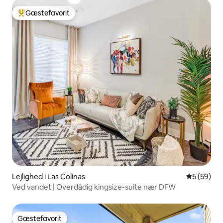
Gæstefavorit
Bedste gæstefavorit
Lejlighed i Las Colinas
5 ud af 5 
5 (59)
Ved vandet | Overdådig kingsize-suite nær DFW
Gæstefavorit
Gæstefavorit