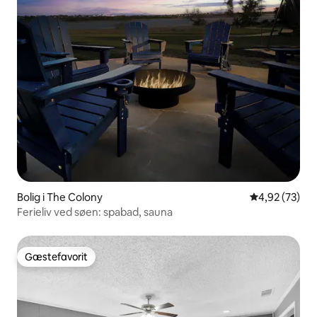
Bolig i The Colony
4,92 ud af 5 
4,92 (73)
Ferieliv ved søen: spabad, sauna
Gæstefavorit
Gæstefavorit