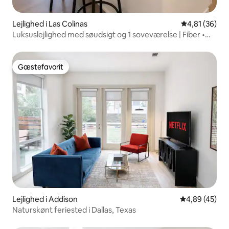
Lejlighed i Las Colinas
4,81 ud af 5 
4,81 (36)
Luksuslejlighed med søudsigt og 1 soveværelse | Fiber •
Pool • Fitnesscenter • Lufthavn
Gæstefavorit
Gæstefavorit
Lejlighed i Addison
4,89 ud af 5 
4,89 (45)
Naturskønt feriested i Dallas, Texas