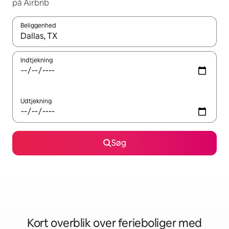
på Airbnb
Beliggenhed
Når resultaterne er tilgængelige, skal du navigere med piletaste
Indtjekning
Udtjekning
Søg
Kort overblik over ferieboliger med