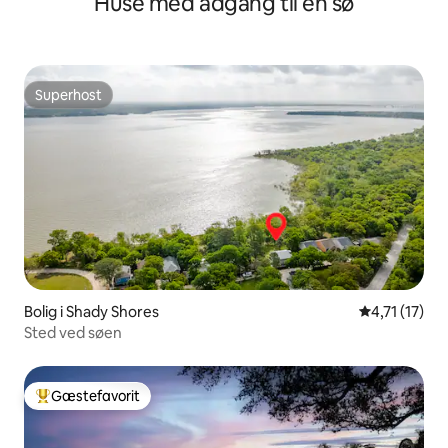
Huse med adgang til en sø
Superhost
Superhost
Bolig i Shady Shores
4,71 ud af 5
4,71 (17)
Sted ved søen
Gæstefavorit
Bedste gæstefavorit