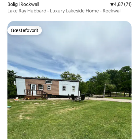
Bolig i Rockwall
4,87 ud af 5 
4,87 (71)
Lake Ray Hubbard - Luxury Lakeside Home - Rockwall
Gæstefavorit
Gæstefavorit