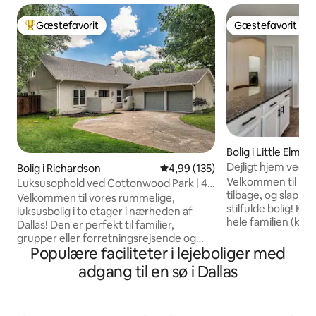
Gæstefavorit
Gæstefavorit
Bedste gæstefavorit
Gæstefavorit
Bolig i Little Elm
Dejligt hjem ved s
Bolig i Richardson
4,99 ud af 5 i gennemsnitlig be
4,99 (135)
Velkommen til Lak
Luksusophold ved Cottonwood Park | 4
tilbage, og slap af
soveværelser | 2 kingsize-senge
Velkommen til vores rummelige,
stilfulde bolig! K
luksusbolig i to etager i nærheden af
hele familien (kæle
Dallas! Den er perfekt til familier,
tag dine venner me
grupper eller forretningsrejsende og
opdaterede bolig
Populære faciliteter i lejeboliger med
tilbyder fire soveværelser - to store
åben planløsning e
suiter med kingsize-senge, et
adgang til en sø i Dallas
der kan lide at un
soveværelse med queensize-
eller har brug for
dobbeltseng og et børneværelse med to
arbejdsplads. Lys
enkeltsenge. Nyd to stuer, en terrasse
dig velkommen, m