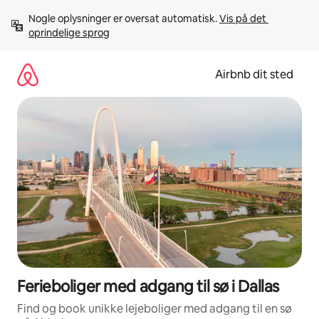
Gå
Nogle oplysninger er oversat automatisk. 
Vis på det 
videre
oprindelige sprog
til
indhold
Airbnb dit sted
Ferieboliger med adgang til sø i Dallas
Find og book unikke lejeboliger med adgang til en sø