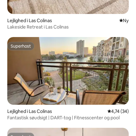
Lejlighed i Las Colinas
Nyt ove
Ny
Lakeside Retreat i Las Colinas
Superhost
Superhost
Lejlighed i Las Colinas
4,74 ud af 5 
4,74 (34)
Fantastisk søudsigt | DART-tog | Fitnesscenter og pool