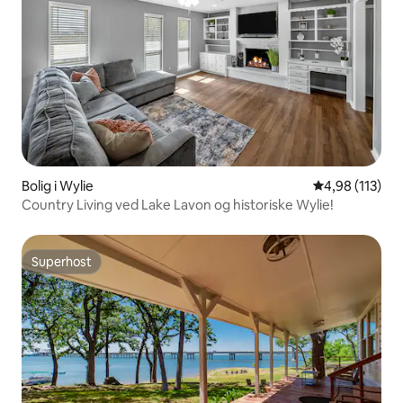
Bolig i Wylie
4,98 ud af 5 i
4,98 (113)
Country Living ved Lake Lavon og historiske Wylie!
Superhost
Superhost