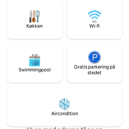
med naturskøn udsigt, træningsudstyr
nyligt polstrede t
og vaskemaskine og tørretumbler.
udsigt over søen g
Oplev stier, et legeområde, pool, tennis
behageligt + hygge
og basketballbaner et minuts gang væk.
Højhastighedsinte
Tæt på butikker, restauranter og
Køkken
Wi-fi
med Netflix inklud
attraktioner, det er ideelt til arbejde eller
fritid. God fornøjelse med dit ophold!
Gratis parkering på
Swimmingpool
stedet
Aircondition