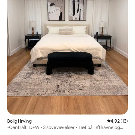
Bolig i Irving
4,92 ud af 5 
4,92 (13)
•Centralt i DFW • 3 soveværelser • Tæt på lufthavne og
seværdigheder