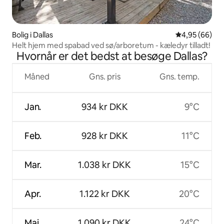
Bolig i Dallas
4,95 ud af 5 
4,95 (66)
Helt hjem med spabad ved sø/arboretum - kæledyr tilladt!
Hvornår er det bedst at besøge Dallas?
Måned
Gns. pris
Gns. temp.
Jan.
934 kr DKK
9°C
Feb.
928 kr DKK
11°C
Mar.
1.038 kr DKK
15°C
Apr.
1.122 kr DKK
20°C
Maj
1.090 kr DKK
24°C