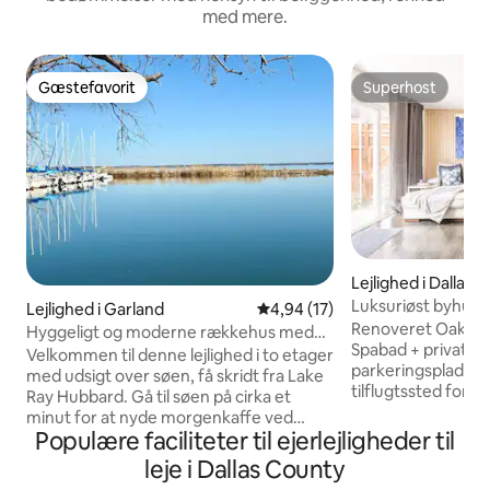
med mere.
Gæstefavorit
Superhost
Gæstefavorit
Superhost
Lejlighed i Dallas
Luksuriøst byhus 
Lejlighed i Garland
4,94 ud af 5 i gennemsnitlig 
4,94 (17)
Renoveret Oak Law
Hyggeligt og moderne rækkehus med
Spabad + privat te
udsigt over søen
Velkommen til denne lejlighed i to etager
parkeringspladser Det ultimativ
med udsigt over søen, få skridt fra Lake
tilflugtssted for l
Ray Hubbard. Gå til søen på cirka et
Denne bolig er ren
minut for at nyde morgenkaffe ved
over 30 dage og gr
Populære faciliteter til ejerlejligheder til
vandet eller gåture i solnedgangen.
Park. Den har et ro
Beliggende i et roligt, familievenligt
leje i Dallas County
suiter med kingsi
område, er det rent, sikkert og