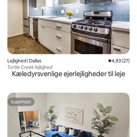
Lejlighed i Dallas
4,93 ud af 5 
4,93 (27)
Turtle Creek lejlighed
Kæledyrsvenlige ejerlejligheder til leje
Superhost
Superhost