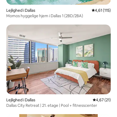
Lejlighed i Dallas
4,61 ud af 5 
4,61 (115)
Momos hyggelige hjem i Dallas 1 (2BD/2BA)
Lejlighed i Dallas
4,67 ud af 5 
4,67 (21)
Dallas City Retreat | 21. etage | Pool + fitnesscenter