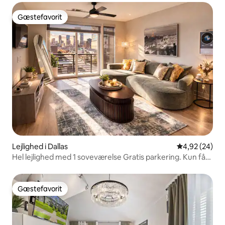
Gæstefavorit
Gæstefavorit
Lejlighed i Dallas
4,92 ud af 5 
4,92 (24)
Hel lejlighed med 1 soveværelse Gratis parkering. Kun få
skridt fra nattelivet
Gæstefavorit
Gæstefavorit