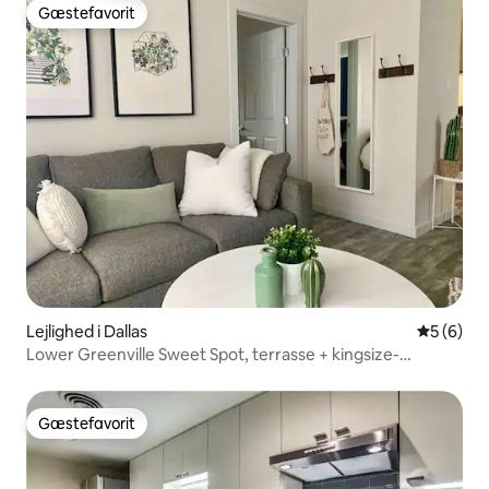
Gæstefavorit
Gæstefavorit
Lejlighed i Dallas
5 ud af 5
5 (6)
Lower Greenville Sweet Spot, terrasse + kingsize-
dobbeltseng
Gæstefavorit
Gæstefavorit