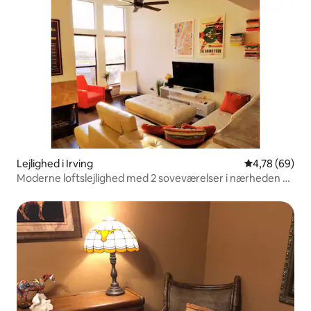
Lejlighed i Irving
4,78 ud af 5 
4,78 (69)
Moderne loftslejlighed med 2 soveværelser i nærheden af
DFW • Træningsrum og arbejdsplads i hjemmet