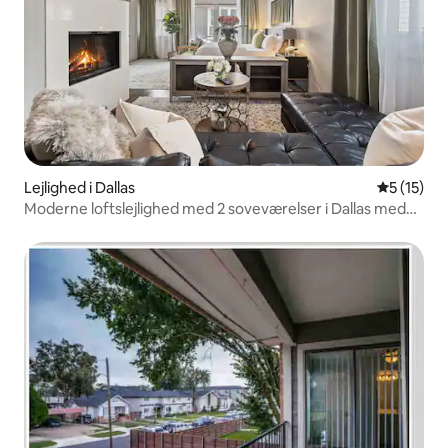
Lejlighed i Dallas
5 ud af 5 
5 (15)
Moderne loftslejlighed med 2 soveværelser i Dallas med
privat udendørsterrasse