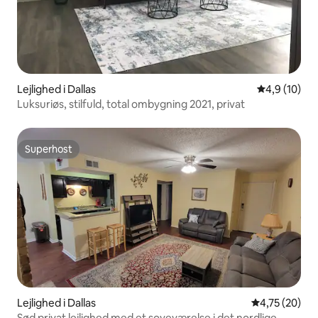
Lejlighed i Dallas
4,9 ud af 5 
4,9 (10)
Luksuriøs, stilfuld, total ombygning 2021, privat
Superhost
Superhost
Lejlighed i Dallas
4,75 ud af 5 
4,75 (20)
Sød privat lejlighed med et soveværelse i det nordlige