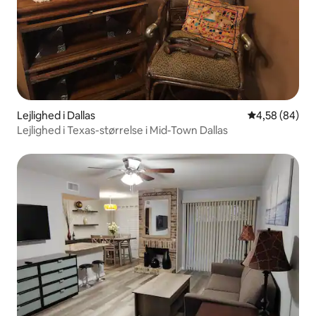
Lejlighed i Dallas
4,58 ud af 5 
4,58 (84)
Lejlighed i Texas-størrelse i Mid-Town Dallas