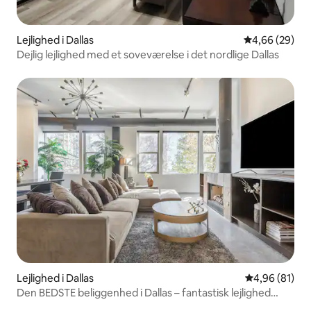
Lejlighed i Dallas
4,66 ud af 5 
4,66 (29)
Dejlig lejlighed med et soveværelse i det nordlige Dallas
Lejlighed i Dallas
4,96 ud af 5 
4,96 (81)
Den BEDSTE beliggenhed i Dallas – fantastisk lejlighed
med 2 soveværelser