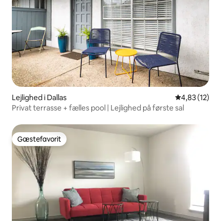
Lejlighed i Dallas
4,83 ud af 5 
4,83 (12)
Privat terrasse + fælles pool | Lejlighed på første sal
Gæstefavorit
Gæstefavorit