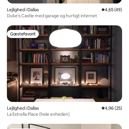
Lejlighed i Dallas
4,65 ud af 5 
4,65 (49)
Duke's Castle med garage og hurtigt internet
Gæstefavorit
Gæstefavorit
Lejlighed i Dallas
4,96 ud af 5 
4,96 (25)
La Estrella Place (hele enheden)