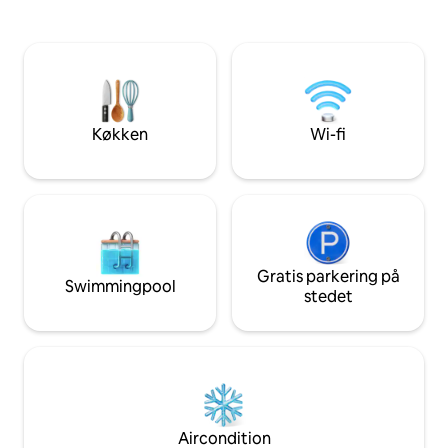
Mesh-wifi. Gå uden
prisvenligt – perfekt til familier, små
privat Tulum-inspi
grupper eller forretningsrejsende. Det
nyt spabad og spis
er muligt at leje båd i marinaen, og der er
dedikerede parker
en Bass Pro-butik fem minutter derfra.
svære at finde.** 
Få minutter fra I-30, 190, 635, shopping,
centrum, men helt 
spisesteder og Captain's Cove Marina,
nøglefærdigt hjem
med Dallas, Rowlett og Rockwall i
Køkken
Wi-fi
nærheden.
Gratis parkering på
Swimmingpool
stedet
Aircondition