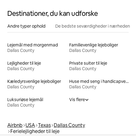
Destinationer, du kan udforske
Andre typer ophold
De bedste seværdigheder i nærheden
Lejemål med morgenmad
Familievenlige lejeboliger
Dallas County
Dallas County
Lejligheder til leje
Private suiter til leje
Dallas County
Dallas County
Kæledyrsvenlige lejeboliger
Huse med seng i handicapvenlig højde til leje
Dallas County
Dallas County
Luksuriøse lejemål
Vis flere
Dallas County
Airbnb
USA
Texas
Dallas County
Ferielejligheder til leje