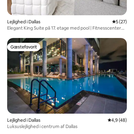
Lejlighed i Dallas
5 ud af 5 
5 (27)
Elegant King Suite på 17. etage med pool | Fitnesscenter
og parkering
Gæstefavorit
Gæstefavorit
Lejlighed i Dallas
4,9 ud af 5 
4,9 (48)
Luksuslejlighed i centrum af Dallas