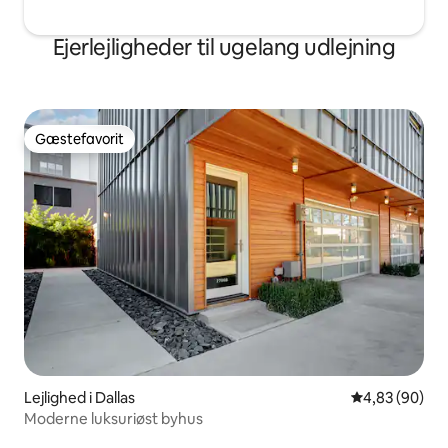
Ejerlejligheder til ugelang udlejning
Gæstefavorit
Gæstefavorit
Lejlighed i Dallas
4,83 ud af 5 
4,83 (90)
Moderne luksuriøst byhus