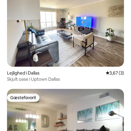
Lejlighed i Dallas
3,67 ud af 5
3,67 (3)
Skjult oase i Uptown Dallas
Gæstefavorit
Gæstefavorit