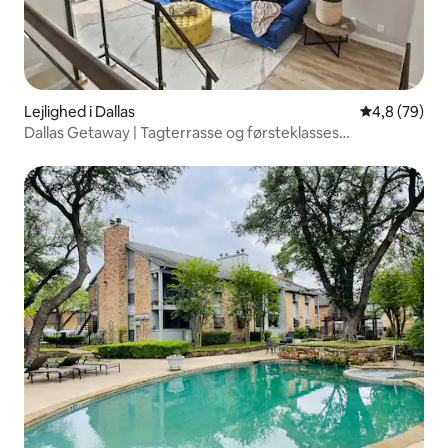
Lejlighed i Dallas
4,8 ud af 5 
4,8 (79)
Dallas Getaway | Tagterrasse og førsteklasses
beliggenhed