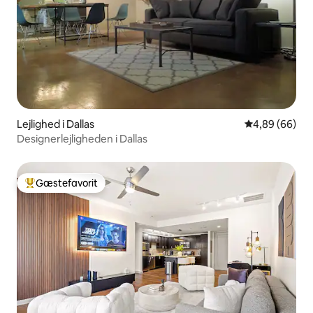
Lejlighed i Dallas
4,89 ud af 5 
4,89 (66)
Designerlejligheden i Dallas
Gæstefavorit
Bedste gæstefavorit