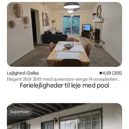
Lejlighed i Dallas
4,59 ud af 5 i
4,59 (205)
Elegant 2bdr 2bth med queensize-senge (4 sovepladser
Ferielejligheder til leje med pool
+).
Superhost
Superhost