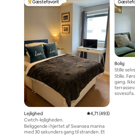
Gæstefavorit
Gæstefa
Bedste gæstefavorit
Gæstefa
Bolig
Stille selv
Stille. Første 
gang. Ikk
terrassevægge. Køk
sovesofa.
Projektor t
badeværel
soveværelse. Tæt på Morrist
Lejlighed
4,71 ud af 5 i gennems
4,71 (493)
Denne Air
Cwtch-lejligheden.
ShareTanz
Beliggende i hjertet af Swansea marina
prisen fo
med 30 sekunders gang til stranden. Et
velgørenh