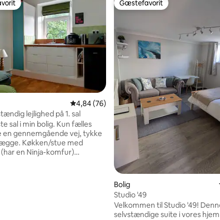
vorit
Gæstefavorit
vorit
Gæstefavorit
4,84 ud af 5 i gennemsnitlig bedømmelse, 7
4,84 (76)
stændig lejlighed på 1. sal
sal i min bolig. Kun fælles
e en gennemgående vej, tykke
ken/stue med
 (har en Ninja-komfur)
il underholdning. Eget
se. Tekøkken i stort
on Hospital.
Bolig
nitlig bedømmelse, 493 omtaler
bnb-bolig støtter
Studio '49
ania, der har vundet Ebay-
Velkommen til Studio '49! Denn
r små
selvstændige suite i vores hjem
edsorganisationer. 20 % af