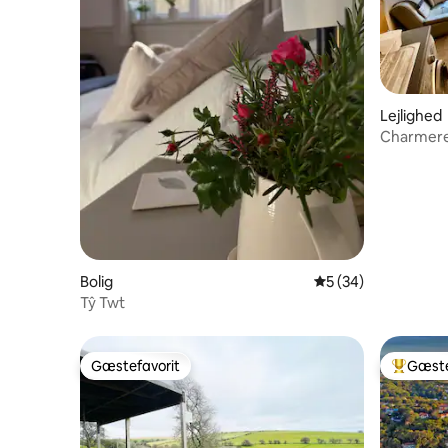
Lejlighed
Charmeren
Bolig
5 ud af 5 i gennem
5 (34)
Tŷ Twt
Gæstefavorit
Gæste
Gæstefavorit
Bedste 