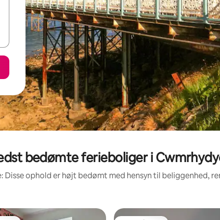
edst bedømte ferieboliger i Cwmrhydy
: Disse ophold er højt bedømt med hensyn til beliggenhed, 