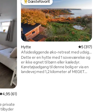
Gæstefavorit
Gæst
Bedste gæstefavorit
Bedste 
Hyggelig
The Old K
som har
familie s
ligger på
en smuk 
himmel om natten
vandrere, 
gamle kø
Hytte
5 ud af 5 i gennems
5 (317)
praktisk 
Afsidesliggende øko-retreat med udsigt
6 omtaler
rum med 
over fantastiske Pwlldu Bay
Dette er en hytte med 1 soveværelse og
spise- o
er ikke egnet til børn eller kæledyr.
Et bruseb
Køretøjsadgang til denne bolig er via en
rum, og d
landevej med 1,2 kilometer af MEGET
terrasse.
UJÆVNE veje med huller. Det første,
besøgende bemærker, er "udsigten".
Bunkhouse tilbyder et unikt perspektiv
på afsidesliggende Pwlldu Bay. På toppen
4,95 ud af 5 i gennemsnitlig bedømmelse, 61 omtaler
4,95 (61)
af kalkstensklipper ligger The Bunkhouse
i Wales' første AONB. Træk dig tilbage fra
e private
bylivets travlhed, pause og kom i kontakt
 tilbyder
med naturen, og slap af til lyden af havet,