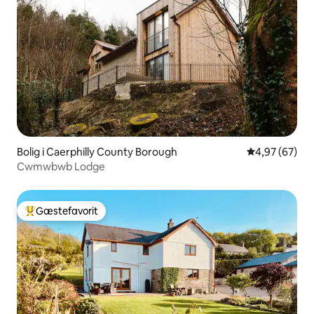
Bolig i Caerphilly County Borough
4,97 ud af 5 
4,97 (67)
Cwmwbwb Lodge
Gæstefavorit
Bedste gæstefavorit