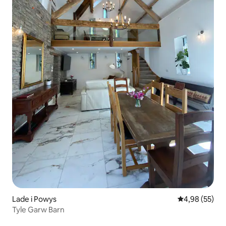
Lade i Powys
4,98 ud af 5 
4,98 (55)
Tyle Garw Barn