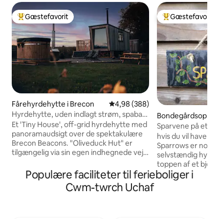
Gæstefavorit
Gæstefavorit
Bedste gæstefavorit
Bedste gæstefavo
Fårehyrdehytte i Brecon
4,98 ud af 5 i gennemsnitlig be
4,98 (388)
Hyrdehytte, uden indlagt strøm, spabad
Bondegårdsophold
og udsigt over Beacons
Et 'Tiny House', off-grid hyrdehytte med
wr
Sparvene på et bj
panoramaudsigt over de spektakulære
hvis du vil have en
Brecon Beacons. "Oliveduck Hut" er
Sparrows er noget for di
tilgængelig via sin egen indhegnede vej
selvstændig hytte p
og ligger i en privat indhegning. Det er
toppen af et bjerg
det perfekte fristed for par eller singler,
Populære faciliteter til ferieboliger i
Vi har genbrugt all
der foretrækker deres eget selskab. En
det er muligt. Den
Cwm-twrch Uchaf
ideel 'base camp', når du udforsker
med dobbeltseng,
nationalparken og det omkringliggende
brusebad, køkkeno
område. Tænd et bål, og slap af, slap af i
vandet kommer fra
spabadet, kig på stjernerne på den