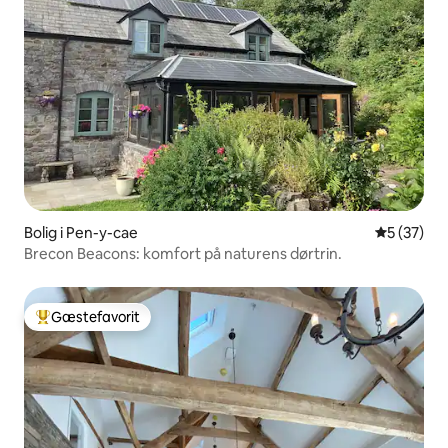
Bolig i Pen-y-cae
5 ud af 5 
5 (37)
Brecon Beacons: komfort på naturens dørtrin.
Gæstefavorit
Bedste gæstefavorit