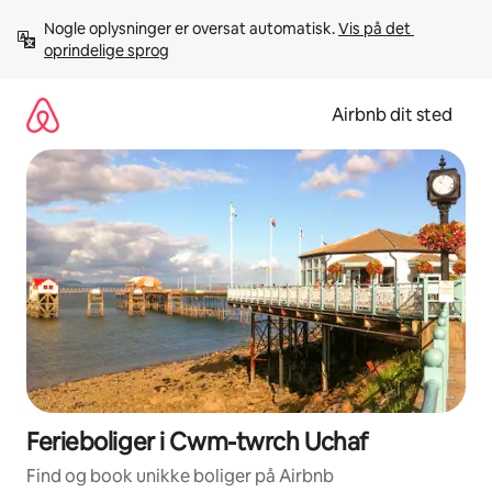
Gå
Nogle oplysninger er oversat automatisk. 
Vis på det 
videre
oprindelige sprog
til
indhold
Airbnb dit sted
Ferieboliger i Cwm-twrch Uchaf
Find og book unikke boliger på Airbnb