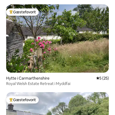
Gæstefavorit
Bedste gæstefavorit
Hytte i Carmarthenshire
5 ud af 5 
5 (25)
Royal Welsh Estate Retreat i Myddfai
Gæstefavorit
Bedste gæstefavorit