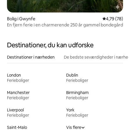
Bolig i Gwynfe
4,79 ud af 5 
4,79 (78)
En fjern ferie i en charmerende 250 år gammel bondegård
Destinationer, du kan udforske
Destinationer i nærheden
De bedste seværdigheder i nærhe
London
Dublin
Ferieboliger
Ferieboliger
Manchester
Birmingham
Ferieboliger
Ferieboliger
Liverpool
York
Ferieboliger
Ferieboliger
Saint-Malo
Vis flere