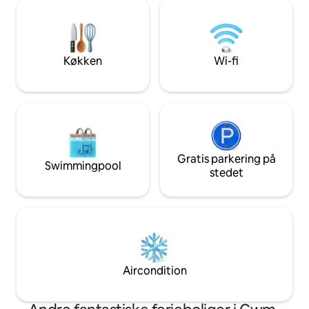
Sparrows ligger ve
utrolige nattehimmel, eller nyd den
hovedhytten, buti
majestætiske Pen y Fan, mens du
minutter væk i bil.
planlægger (eller kommer dig efter) din
kunstnere, vandrere
opstigning.
bjergluft. Mange l
Køkken
Wi-fi
er dyr på ejendo
Gratis parkering på
Swimmingpool
stedet
Aircondition