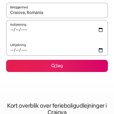
Beliggenhed
Når resultaterne er tilgængelige, skal du navigere med piletaste
Indtjekning
Udtjekning
Søg
Kort overblik over ferieboligudlejninger i
Craiova