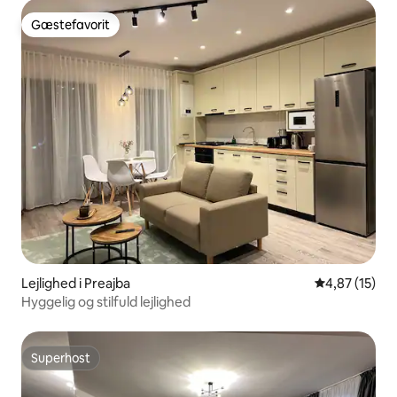
Gæstefavorit
Gæstefavorit
Lejlighed i Preajba
4,87 ud af 5 
4,87 (15)
Hyggelig og stilfuld lejlighed
Superhost
Superhost