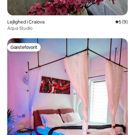
Lejlighed i Craiova
5 ud af 5
5 (9)
Aqua Studio
Gæstefavorit
Gæstefavorit