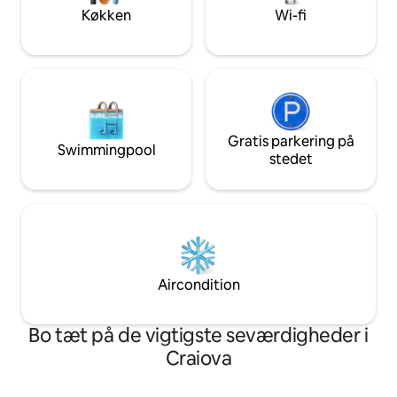
gang med bøjle og dressing. Alle møbler
Køkken
Wi-fi
og faciliteter er nye.
Gratis parkering på
Swimmingpool
stedet
Aircondition
Bo tæt på de vigtigste seværdigheder i
Craiova