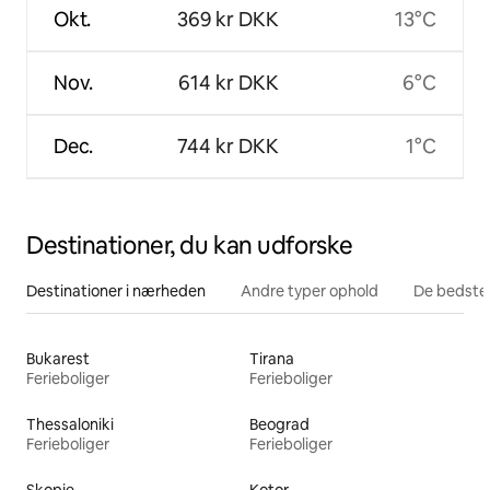
Okt.
369 kr DKK
13°C
Nov.
614 kr DKK
6°C
Dec.
744 kr DKK
1°C
Destinationer, du kan udforske
Destinationer i nærheden
Andre typer ophold
De bedste
Bukarest
Tirana
Ferieboliger
Ferieboliger
Thessaloniki
Beograd
Ferieboliger
Ferieboliger
Skopje
Kotor