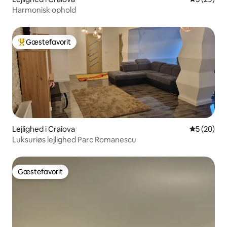
Harmonisk ophold
Gæstefavorit
Bedste gæstefavorit
Lejlighed i Craiova
5 ud af 5 
5 (20)
Luksuriøs lejlighed Parc Romanescu
Gæstefavorit
Gæstefavorit