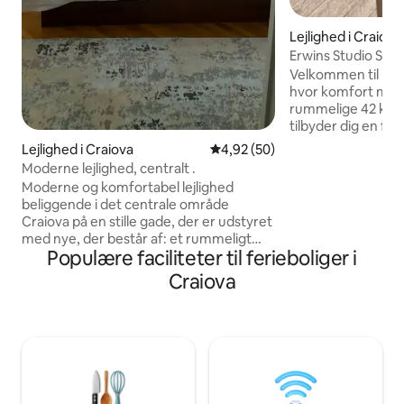
Lejlighed i Craiova
Erwins Studio Sky 
Velkommen til Erw
hvor komfort mød
rummelige 42 kvm 
tilbyder dig en fan
til øjeblikke af af
Lejlighed i Craiova
4,92 ud af 5 i gennemsnitlig b
4,92 (50)
gennemtænkt indr
Moderne lejlighed, centralt .
følelse af raffine
Moderne og komfortabel lejlighed
beliggenhed kun f
beliggende i det centrale område
centrum er det det
Craiova på en stille gade, der er udstyret
byferie. Her er vo
med nye, der består af: et rummeligt
topprioritet, og a
Populære faciliteter til ferieboliger i
soveværelse udstyret med en
med gode minder. V
dobbeltseng, tv,
Craiova
byde dig velkomme
skrivebord,kommode;en stue med stort
uforglemmeligt op
tv, udtrækshjørne; en smukt arrangeret
balkon, et nyt badeværelse udstyret
med badekar ; fuldt udstyret køkken:
komfur,køleskab, vaskemaskine,
kaffemaskine, emhætte, tallerkener,
kopper, bestik, køkkenredskaber osv.;en