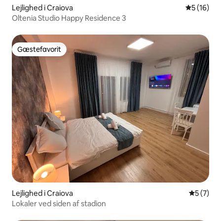
Lejlighed i Craiova
5 ud af 5 
5 (16)
Oltenia Studio Happy Residence 3
Gæstefavorit
Gæstefavorit
Lejlighed i Craiova
5 ud af 5
5 (7)
Lokaler ved siden af stadion