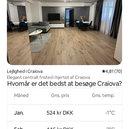
Lejlighed i Craiova
4,81 ud af 5 
4,81 (70)
Elegant centralt fristed i hjertet af Craiova
Hvornår er det bedst at besøge Craiova?
Måned
Gns. pris
Gns. temp.
Jan.
524 kr DKK
-1°C