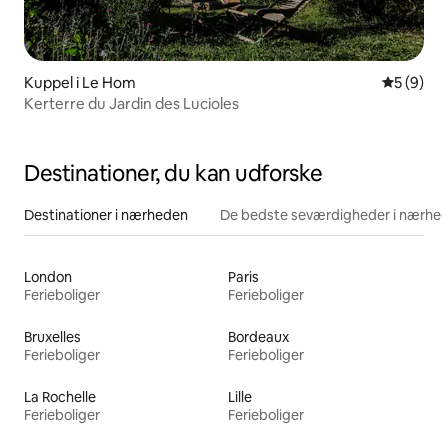
Kuppel i Le Hom
5 ud af 5
5 (9)
Kerterre du Jardin des Lucioles
Destinationer, du kan udforske
Destinationer i nærheden
De bedste seværdigheder i nærhe
London
Paris
Ferieboliger
Ferieboliger
Bruxelles
Bordeaux
Ferieboliger
Ferieboliger
La Rochelle
Lille
Ferieboliger
Ferieboliger