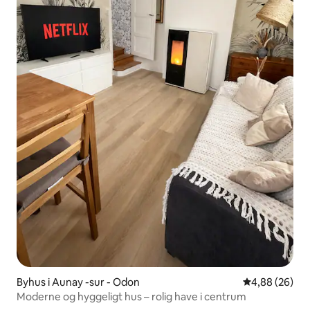
Byhus i Aunay -sur - Odon
4,88 ud af 5 
4,88 (26)
Moderne og hyggeligt hus – rolig have i centrum