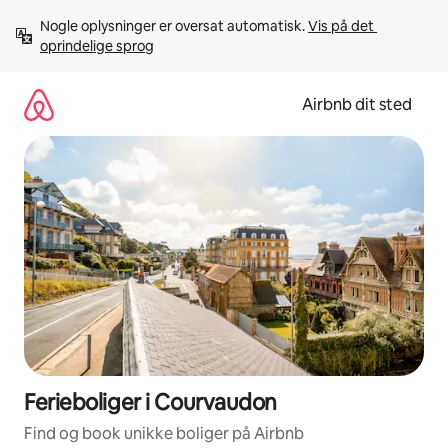
Gå
Nogle oplysninger er oversat automatisk. 
Vis på det 
videre
oprindelige sprog
til
indhold
Airbnb dit sted
Ferieboliger i Courvaudon
Find og book unikke boliger på Airbnb