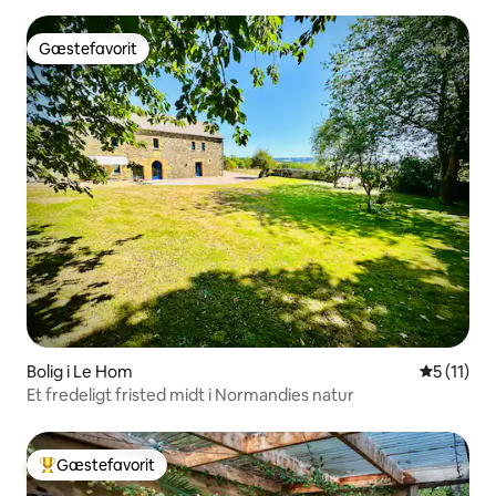
Gæstefavorit
Gæstefavorit
Bolig i Le Hom
5 ud af 5
5 (11)
Et fredeligt fristed midt i Normandies natur
Gæstefavorit
Bedste gæstefavorit