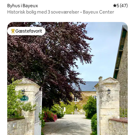
Byhus i Bayeux
5 ud af 5 
5 (47)
Historisk bolig med 3 soveværelser • Bayeux Center
Gæstefavorit
Bedste gæstefavorit