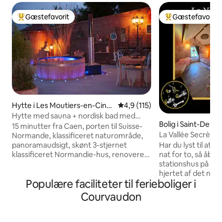
Gæstefavorit
Gæstefavorit
Bedste gæstefavorit
Bedste gæstefavo
Hytte i Les Moutiers-en-Cingl
4,9 ud af 5 i gennemsnitlig b
4,9 (115)
ais
Hytte med sauna + nordisk bad med
Bolig i Saint-Deni
panoramaudsigt
15 minutter fra Caen, porten til Suisse-
La Vallée Secrète (
Normande, klassificeret naturområde,
Normande
Har du lyst til at t
panoramaudsigt, skønt 3-stjernet
nat for to, så åbn
klassificeret Normandie-hus, renoveret
stationshus på 70 
(med aircondition). Udendørs sauna og
hjertet af det no
nordisk bad (365 dage om året).
Populære faciliteter til ferieboliger i
som er fuldstændi
Sydvestlig beliggenhed, uforglemmelige
kombinerer romanti
solnedgange. Udsigt over min mark på
Courvaudon
for dig. Du vil opd
den anden side af vejen med mine
indretning, og du v
geder. Vandreture, der starter til fods;
kærlighedskokon. 
GR36 (foran huset), mountainbikestier,