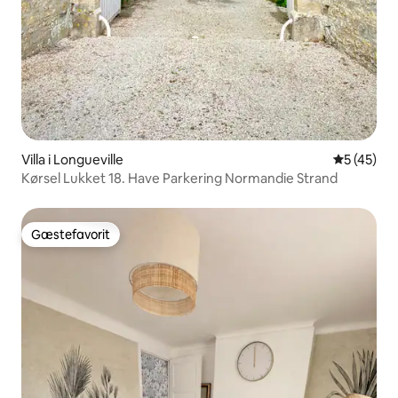
Villa i Longueville
5 ud af 5 
5 (45)
Kørsel Lukket 18. Have Parkering Normandie Strand
Gæstefavorit
Gæstefavorit