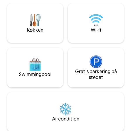
ideelt placeret og
grønne veje, kanosejlads og kajaksejlads.
aktiviteter inden f
Ved siden af en smuk skov med idylliske
afstand: kano-kaja
stier, en forladt landsby, ikke særlig travl.
mountainbike, ridni
Unik og sjælden.
paragliding, velora
Køkken
Wi-fi
sommerkælk ....
Gratis parkering på
Swimmingpool
stedet
Aircondition