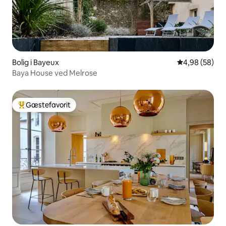
Bolig i Bayeux
4,98 ud af 5 
4,98 (58)
Baya House ved Melrose
Gæstefavorit
Bedste gæstefavorit