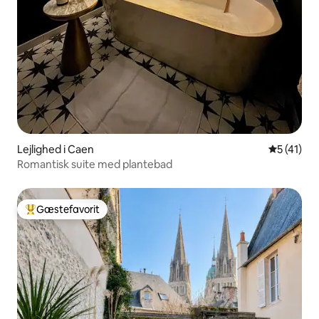
Lejlighed i Caen
5 ud af 5 
5 (41)
Romantisk suite med plantebad
Gæstefavorit
Bedste gæstefavorit