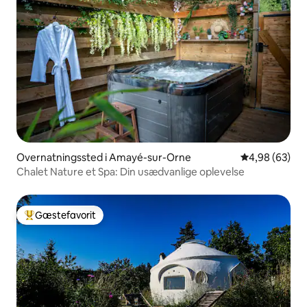
Overnatningssted i Amayé-sur-Orne
4,98 ud af 5 
4,98 (63)
Chalet Nature et Spa: Din usædvanlige oplevelse
Gæstefavorit
Bedste gæstefavorit