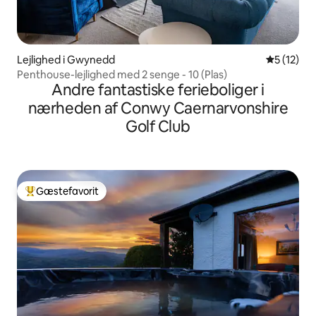
Lejlighed i Gwynedd
5 ud af 5 
5 (12)
Penthouse-lejlighed med 2 senge - 10 (Plas)
Andre fantastiske ferieboliger i
nærheden af Conwy Caernarvonshire
Golf Club
Gæstefavorit
Bedste gæstefavorit