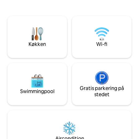
Soveværelse 2 har en kingsize-
attraktioner, fra d
dobbeltseng eller 2 mindre enkeltsenge
skønhed i Llandud
(zip-&-link) afhængigt af dine behov og
Conwy, til mere m
et enkelt klædeskab. Gratis parkering
som I'm a celebrit
ved vejkanten er tilgængelig efter først
Zip World. Også id
til mølle-princippet. Bemærk, at det
ophold med ubegræ
tilstødende badeværelse ligger et par
og alt, hvad du må
Køkken
Wi-fi
trapper ned.
Gratis parkering på
Swimmingpool
stedet
Aircondition