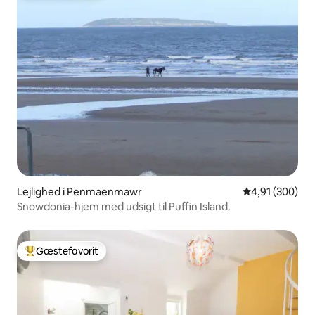
Lejlighed i Penmaenmawr
4,91 ud af 5 i
4,91 (300)
Snowdonia-hjem med udsigt til Puffin Island.
Gæstefavorit
Bedste gæstefavorit