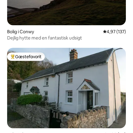
Bolig i Conwy
4,97 ud af 5 i
4,97 (137)
Dejlig hytte med en fantastisk udsigt
Gæstefavorit
Bedste gæstefavorit