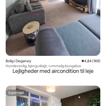
Bolig i Deganwy
4,84 ud af 5 i
4,84 (169)
Hundevenlig, bjergudsigt, rummelig bungalow
Lejligheder med aircondition til leje
Superhost
Superhost