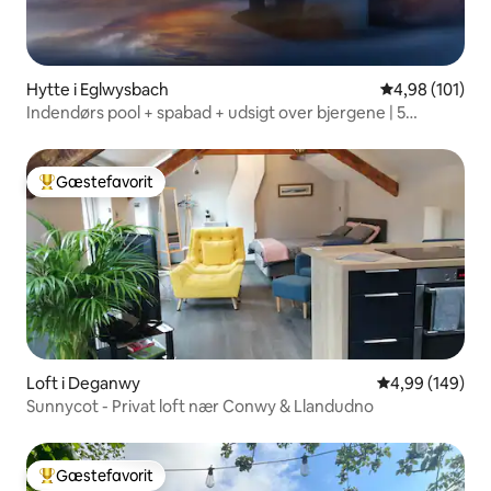
Hytte i Eglwysbach
4,98 ud af 5 i
4,98 (101)
Indendørs pool + spabad + udsigt over bjergene | 5
sovepladser
Gæstefavorit
Bedste gæstefavorit
Loft i Deganwy
4,99 ud af 5 i
4,99 (149)
Sunnycot - Privat loft nær Conwy & Llandudno
Gæstefavorit
Bedste gæstefavorit