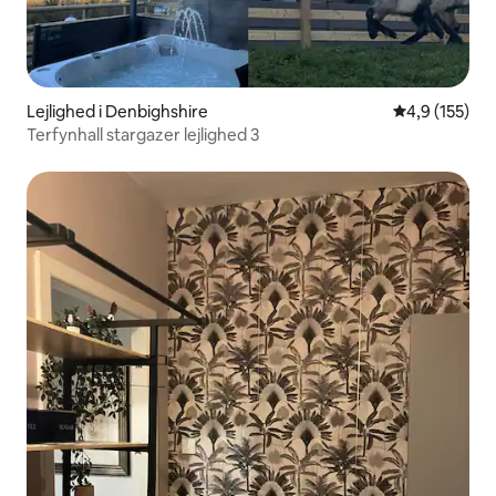
Lejlighed i Denbighshire
4,9 ud af 5 i
4,9 (155)
Terfynhall stargazer lejlighed 3