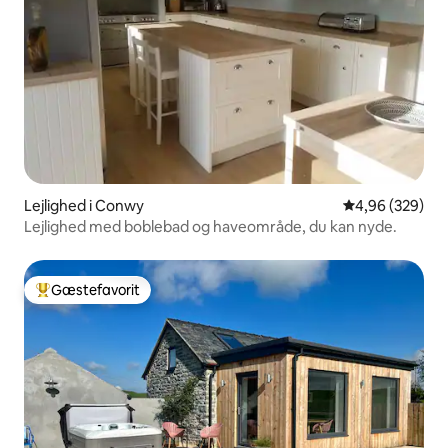
Lejlighed i Conwy
4,96 ud af 5 i
4,96 (329)
Lejlighed med boblebad og haveområde, du kan nyde.
Gæstefavorit
Bedste gæstefavorit