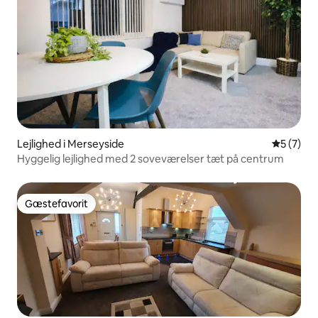
Lejlighed i Merseyside
5 ud af 5
5 (7)
Hyggelig lejlighed med 2 soveværelser tæt på centrum
Gæstefavorit
Gæstefavorit