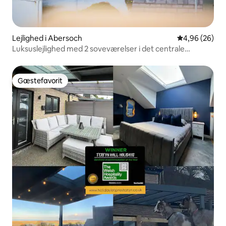
Lejlighed i Abersoch
4,96 ud af 5 
4,96 (26)
Luksuslejlighed med 2 soveværelser i det centrale
Abersoch
Gæstefavorit
Gæstefavorit