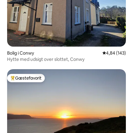
Bolig i Conwy
4,84 ud af 5 i
4,84 (143)
Hytte med udsigt over slottet, Conwy
Gæstefavorit
Bedste gæstefavorit