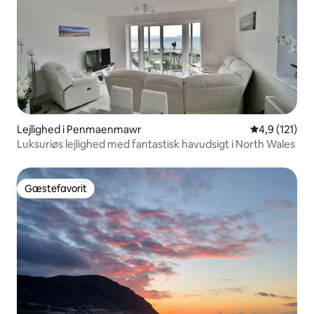
Lejlighed i Penmaenmawr
4,9 ud af 5 
4,9 (121)
Luksuriøs lejlighed med fantastisk havudsigt i North Wales
Gæstefavorit
Gæstefavorit