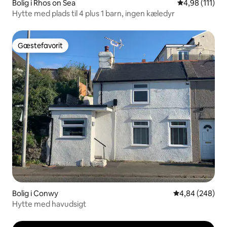
Bolig i Rhos on Sea
4,98 ud af 5 
4,98 (111)
Hytte med plads til 4 plus 1 barn, ingen kæledyr
Gæstefavorit
Gæstefavorit
Bolig i Conwy
4,84 ud af 5 i
4,84 (248)
Hytte med havudsigt