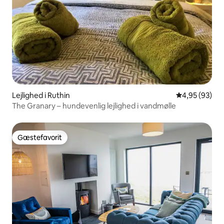
Lejlighed i Ruthin
4,95 ud af 5 
4,95 (93)
The Granary – hundevenlig lejlighed i vandmølle
Gæstefavorit
Gæstefavorit