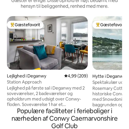
Gæster er enige: Disse ophold er højt bedømt med
hensyn til beliggenhed, renhed med mere.
Gæstefavorit
Gæstefavorit
Bedste gæstefavorit
Bedste gæstefavo
Lejlighed i Deganwy
4,99 ud af 5 i gennemsnitlig be
4,99 (209)
Hytte i Deganwy
Station Approach
Spektakulær udsigt
flodmunding og bj
Lejlighed på første sal i Deganwy med 2
Rosemary Cottage 
soveværelser, 2 badeværelser og
historiske Conwy
opholdsrum med udsigt over Conwy-
med Snowdonia Nat
floden. Soveværelse 1 har et
baggrunden og kan
Populære faciliteter i ferieboliger i
badeværelse med badekar og separat
mest betagende ud
brusebad. Dette værelse har en
nogensinde vil op
nærheden af Conwy Caernarvonshire
dobbeltseng og et lille toiletbord samt
bolig tilbyder gæs
Golf Club
indbyggede garderobeskabe.
Ved korte ophold