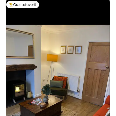
Gæstefavorit
Bedste gæstefavorit