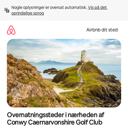
Gå
Nogle oplysninger er oversat automatisk. 
Vis på det 
videre
oprindelige sprog
til
indhold
Airbnb dit sted
Overnatningssteder i nærheden af
Conwy Caernarvonshire Golf Club