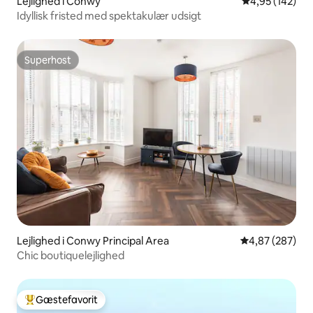
Lejlighed i Conwy
4,95 ud af 5 i
4,95 (142)
Idyllisk fristed med spektakulær udsigt
Superhost
Superhost
Lejlighed i Conwy Principal Area
4,87 ud af 5 i
4,87 (287)
Chic boutiquelejlighed
Gæstefavorit
Bedste gæstefavorit