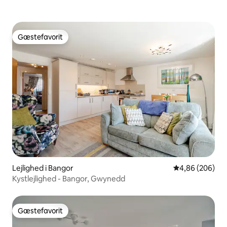
Gæstefavorit
Gæstefavorit
Lejlighed i Bangor
4,86 ud af 5 i
4,86 (206)
Kystlejlighed - Bangor, Gwynedd
Gæstefavorit
Gæstefavorit