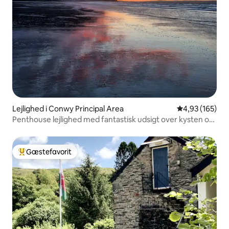
Lejlighed i Conwy Principal Area
4,93 ud af 5 i
4,93 (165)
Penthouse lejlighed med fantastisk udsigt over kysten og
havet
Gæstefavorit
Bedste gæstefavorit