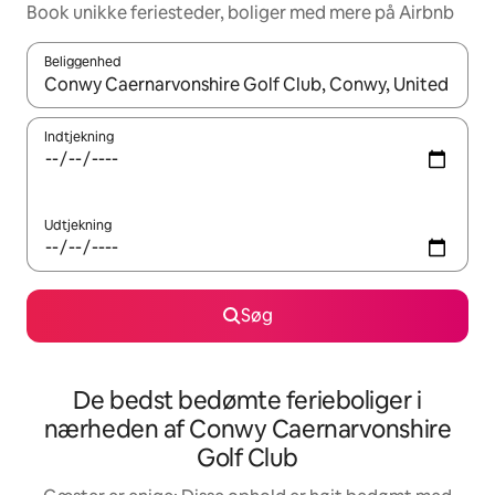
Book unikke feriesteder, boliger med mere på Airbnb
Beliggenhed
Når resultaterne er tilgængelige, skal du navigere med piletaste
Indtjekning
Udtjekning
Søg
De bedst bedømte ferieboliger i
nærheden af Conwy Caernarvonshire
Golf Club