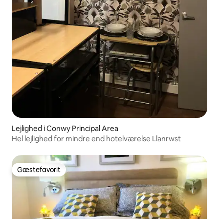
Lejlighed i Conwy Principal Area
Hel lejlighed for mindre end hotelværelse Llanrwst
Gæstefavorit
Gæstefavorit