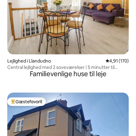
Lejlighed i Llandudno
4,91 ud af 5 i
4,91 (170)
Central lejlighed med 2 soveværelser | 5 minutter til
Familievenlige huse til leje
stranden
Gæstefavorit
Bedste gæstefavorit