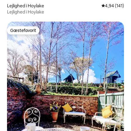
Lejlighed i Hoylake
4,94 ud af 5 i
4,94 (141)
Lejlighed i Hoylake
Gæstefavorit
Gæstefavorit