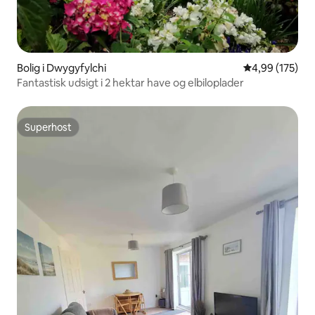
Bolig i Dwygyfylchi
4,99 ud af 5 i
4,99 (175)
Fantastisk udsigt i 2 hektar have og elbiloplader
Superhost
Superhost