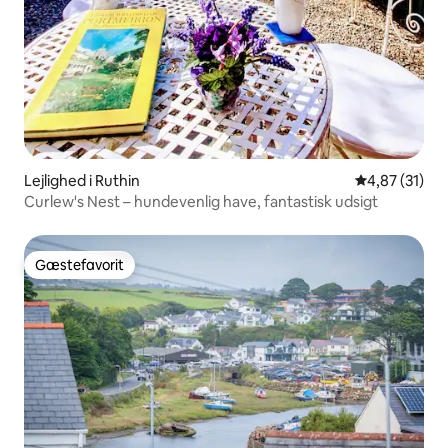
Lejlighed i Ruthin
4,87 ud af 5 
4,87 (31)
Curlew's Nest – hundevenlig have, fantastisk udsigt
Gæstefavorit
Gæstefavorit