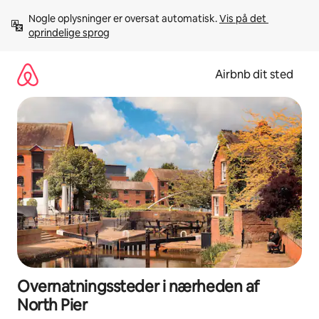
Gå
Nogle oplysninger er oversat automatisk. 
Vis på det 
videre
oprindelige sprog
til
indhold
Airbnb dit sted
Overnatningssteder i nærheden af
North Pier