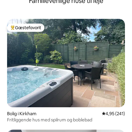
Familievenlige huse til leje
Gæstefavorit
Bedste gæstefavorit
Bolig i Kirkham
4,95 ud af 5 i
4,95 (241)
Fritliggende hus med spilrum og boblebad