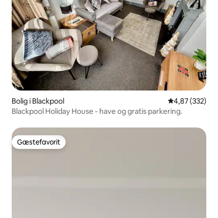
Bolig i Blackpool
4,87 ud af 5 i
4,87 (332)
Blackpool Holiday House - have og gratis parkering.
Gæstefavorit
Gæstefavorit