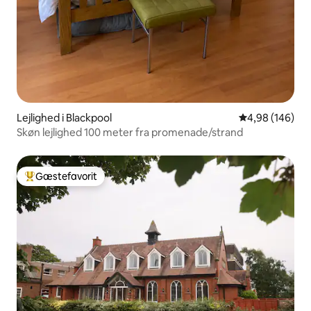
Lejlighed i Blackpool
4,98 ud af 5 i
4,98 (146)
Skøn lejlighed 100 meter fra promenade/strand
Gæstefavorit
Bedste gæstefavorit