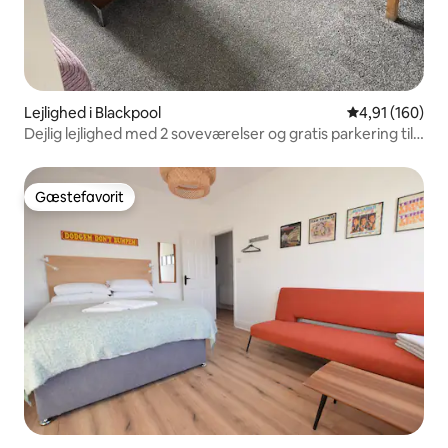
Lejlighed i Blackpool
4,91 ud af 5 i
4,91 (160)
Dejlig lejlighed med 2 soveværelser og gratis parkering til 1
bil
Gæstefavorit
Gæstefavorit