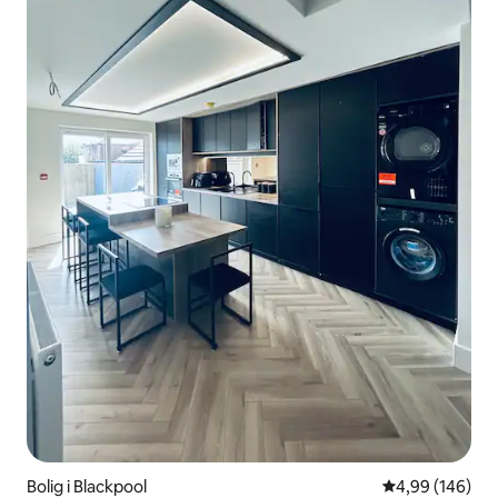
Bolig i Blackpool
4,99 ud af 5 i
4,99 (146)