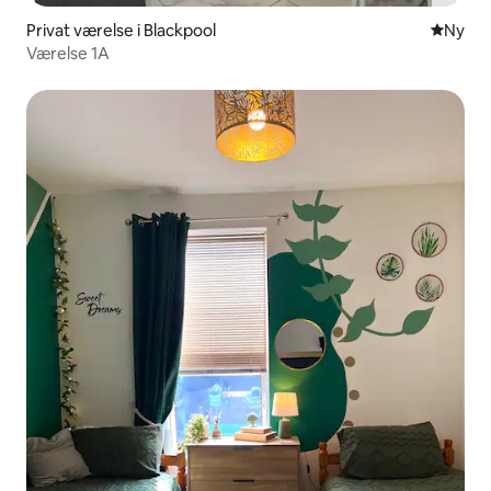
Privat værelse i Blackpool
Nyt ove
Ny
Værelse 1A