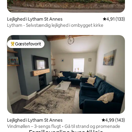
Lejlighed i Lytham St Annes
4,91 ud af 5 i
4,91 (133)
Lytham - Selvstændig lejlighed i ombygget kirke
Gæstefavorit
Bedste gæstefavorit
Lejlighed i Lytham St Annes
4,99 ud af 5 i
4,99 (143)
Vindmøllen – 3-sengs flugt • Gå til strand og promenade