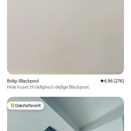
Bolig i Blackpool
4,96 ud af 5 i
4,96 (276)
Hele huset til rådighed i dejlige Blackpool.
Gæstefavorit
Bedste gæstefavorit