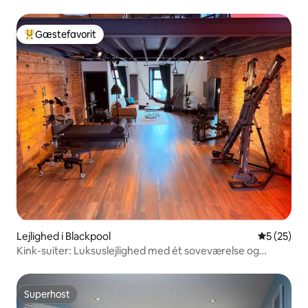
Gæstefavorit
Bedste gæstefavorit
Lejlighed i Blackpool
5 ud af 5 
5 (25)
Kink-suiter: Luksuslejlighed med ét soveværelse og
BDSM-tema
Superhost
Superhost