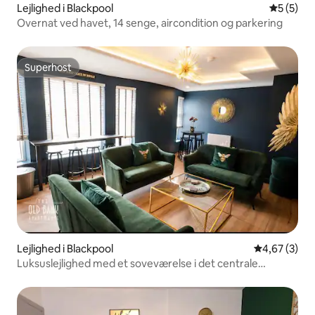
Lejlighed i Blackpool
5 ud af 5
5 (5)
Overnat ved havet, 14 senge, aircondition og parkering
Superhost
Superhost
Lejlighed i Blackpool
4,67 ud af 5
4,67 (3)
Luksuslejlighed med et soveværelse i det centrale
Blackpool