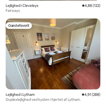
Lejlighed i Cleveleys
4,88 ud af 5 i
4,88 (122)
Fairways
Gæstefavorit
Gæstefavorit
Lejlighed i Lytham
4,91 ud af 5 i
4,91 (288)
Duplexlejlighed ved kysten i hjertet af Lytham.