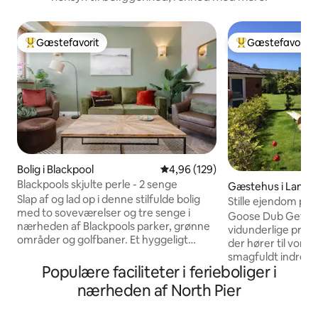
Gæstefavorit
Gæstefavorit
Bedste gæstefavorit
Bedste gæstefavo
Bolig i Blackpool
4,96 ud af 5 i gennemsnitlig be
4,96 (129)
Blackpools skjulte perle - 2 senge
Gæstehus i Lancas
Slap af og lad op i denne stilfulde bolig
Stille ejendom på
med to soveværelser og tre senge i
spabad
Goose Dub Getawa
nærheden af Blackpools parker, grønne
vidunderlige priv
områder og golfbaner. Et hyggeligt
der hører til vores
fristed med moderne design, der
smagfuldt indrette
tilbyder alle hjemmets
Populære faciliteter i ferieboliger i
veludstyret med 
bekvemmeligheder, herunder et fuldt
og køkken Vores svenske spabad
nærheden af North Pier
udstyret køkken og en privat indkørsel
opvarmes via en 
foran. Denne rolige bolig er perfekt til
elektricitet, ingen