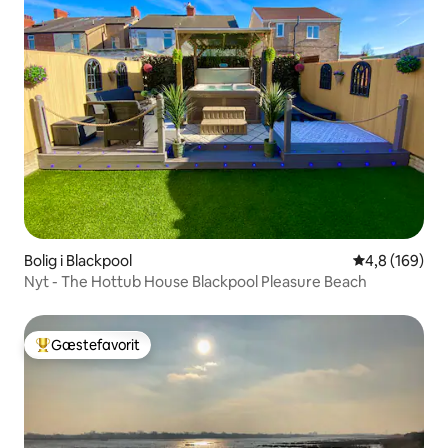
Bolig i Blackpool
4,8 ud af 5 i
4,8 (169)
Nyt - The Hottub House Blackpool Pleasure Beach
Gæstefavorit
Bedste gæstefavorit