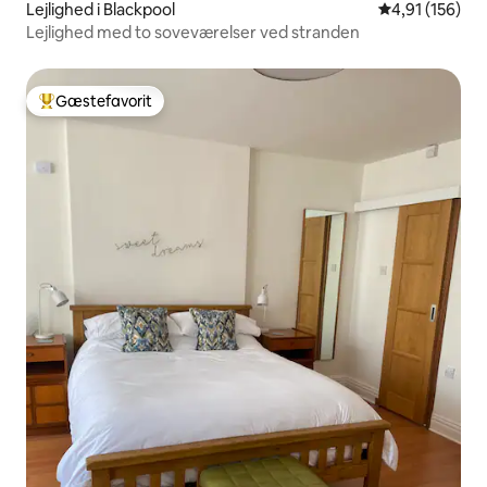
Lejlighed i Blackpool
4,91 ud af 5 i
4,91 (156)
Lejlighed med to soveværelser ved stranden
Gæstefavorit
Bedste gæstefavorit