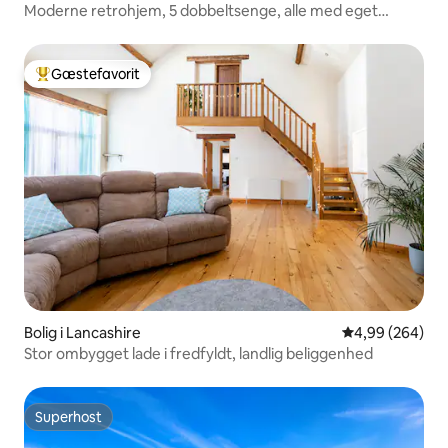
Moderne retrohjem, 5 dobbeltsenge, alle med eget
badeværelse
Gæstefavorit
Bedste gæstefavorit
Bolig i Lancashire
4,99 ud af 5 i
4,99 (264)
Stor ombygget lade i fredfyldt, landlig beliggenhed
Superhost
Superhost