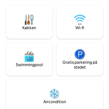
familier, golfspillere eller dem, der søger
fantastisk måde at
en fredfyldt ferie, og den giver nem
stjerner, rengøres
adgang til naturen, samtidig med at den
hver gæst, opvar
ligger en kort køretur fra Blackpools
privat brug. Inge
attraktioner. Dit ideelle ophold med
Du vil elske vores s
komfort, bekvemmelighed og
med adgang til åb
Køkken
Wi-fi
afslapning venter!
Kæledyrsvenlig Kontinental morgenmad
inkluderet
Gratis parkering på
Swimmingpool
stedet
Aircondition