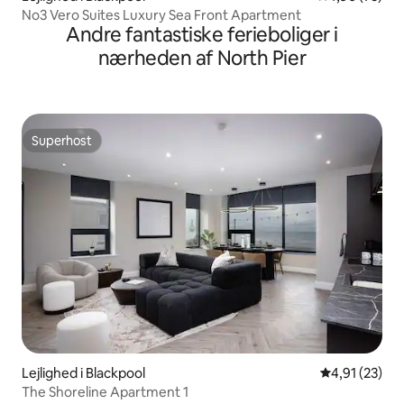
No3 Vero Suites Luxury Sea Front Apartment
Andre fantastiske ferieboliger i
nærheden af North Pier
Superhost
Superhost
Lejlighed i Blackpool
4,91 ud af 5 
4,91 (23)
The Shoreline Apartment 1