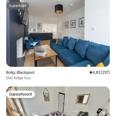
Superhost
Superhost
Bolig i Blackpool
4,83 ud af 5 i
4,83 (237)
Det livlige hus
Gæstefavorit
Gæstefavorit