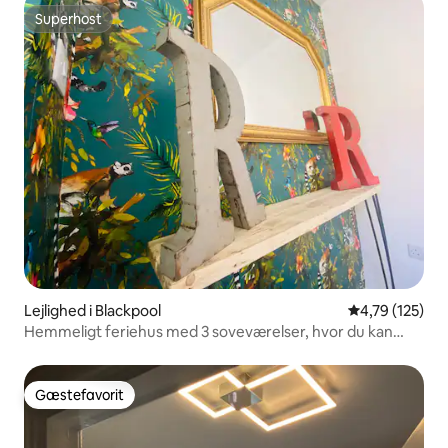
Superhost
Superhost
Lejlighed i Blackpool
4,79 ud af 5 i
4,79 (125)
Hemmeligt feriehus med 3 soveværelser, hvor du kan
komme væk fra det hele
Gæstefavorit
Gæstefavorit