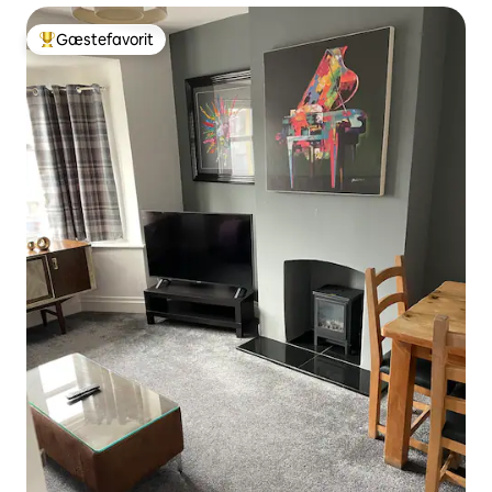
Gæstefavorit
Bedste gæstefavorit