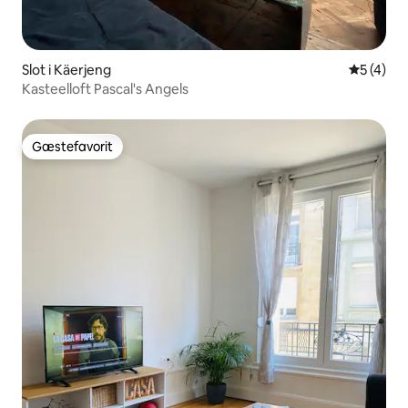
Slot i Käerjeng
5 ud af 5
5 (4)
Kasteelloft Pascal's Angels
Gæstefavorit
Gæstefavorit