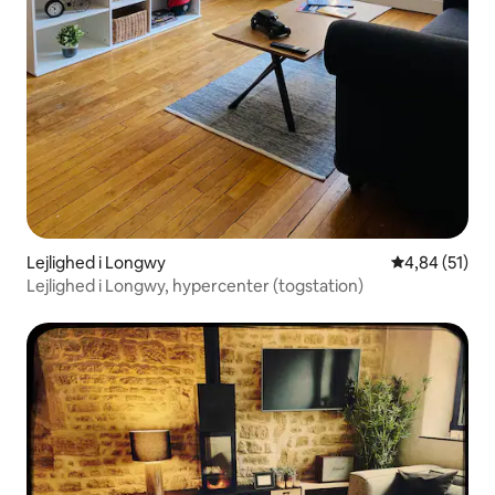
Lejlighed i Longwy
4,84 ud af 5 
4,84 (51)
Lejlighed i Longwy, hypercenter (togstation)