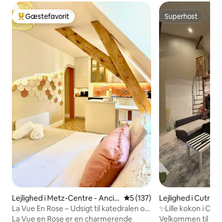
Gæstefavorit
Superhost
Bedste gæstefavorit
Superhost
Lejlighed i Metz-Centre - Ancie
5 ud af 5 i gennemsnitlig b
5 (137)
Lejlighed i Cutry
nne Ville
La Vue En Rose – Udsigt til katedralen og
✨Lille kokon i Cut
ro
La Vue en Rose er en charmerende
Velkommen til "Le