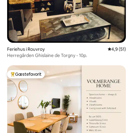
Feriehus i Rouvroy
4,9 ud af 5 
4,9 (51)
Herregården Ghislaine de Torgny - 10p.
Gæstefavorit
Bedste gæstefavorit