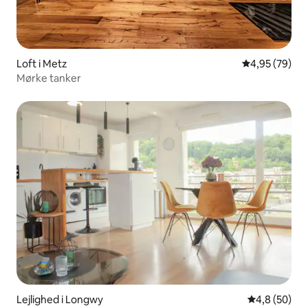
Loft i Metz
4,95 ud af 5 
4,95 (79)
Mørke tanker
Lejlighed i Longwy
4,8 ud af 5 
4,8 (50)