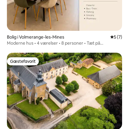
Bolig i Volmerange-les-Mines
5 ud af 5
5 (7)
Moderne hus • 4 værelser • 8 personer • Tæt på
Luxembourg
Gæstefavorit
Gæstefavorit