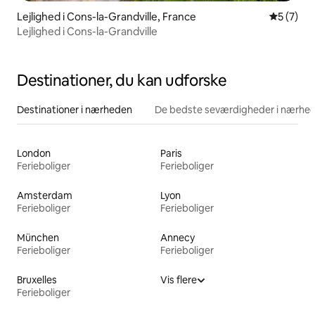
Lejlighed i Cons-la-Grandville, France
5 ud af 5
5 (7)
Lejlighed i Cons-la-Grandville
Destinationer, du kan udforske
Destinationer i nærheden
De bedste seværdigheder i nærhe
London
Paris
Ferieboliger
Ferieboliger
Amsterdam
Lyon
Ferieboliger
Ferieboliger
München
Annecy
Ferieboliger
Ferieboliger
Bruxelles
Vis flere
Ferieboliger