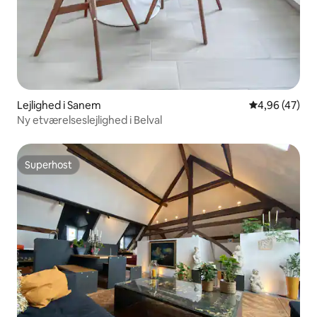
Lejlighed i Sanem
4,96 ud af 5 
4,96 (47)
Ny etværelseslejlighed i Belval
Superhost
Superhost