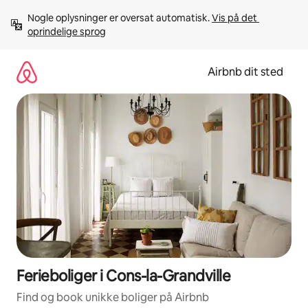
Gå
Nogle oplysninger er oversat automatisk. 
Vis på det 
videre
oprindelige sprog
til
indhold
Airbnb dit sted
Ferieboliger i Cons-la-Grandville
Find og book unikke boliger på Airbnb