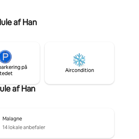
kl. 16.00
tilladt. Manglende overholdelse af dette
= øjeblikkelig afslutning af dit ophold
Hule af Han
parkering på
Aircondition
tedet
ule af Han
Malagne
14 lokale anbefaler