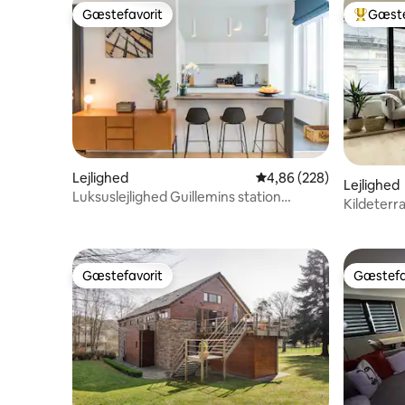
Gæstefavorit
Gæste
Gæstefavorit
Bedste 
Lejlighed
4,86 ud af 5 i gennemsn
4,86 (228)
Lejlighed
Luksuslejlighed Guillemins station
Kildeterr
terrasse
Gæstefavorit
Gæstefa
Gæstefavorit
Gæstefa