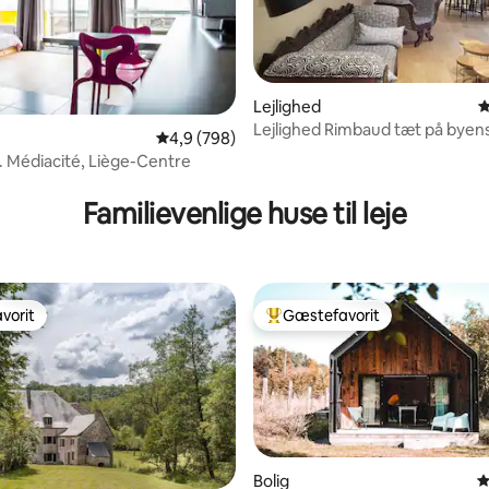
Lejlighed
4
Lejlighed Rimbaud tæt på byen
4,9 ud af 5 i gennemsnitlig bedømmelse, 79
4,9 (798)
l. Médiacité, Liège-Centre
nitlig bedømmelse, 111 omtaler
Familievenlige huse til leje
vorit
Gæstefavorit
vorit
Bedste gæstefavorit
Bolig
4