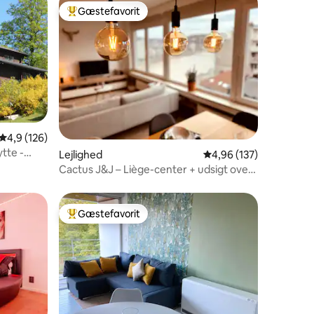
Gæstefavorit
Bedste gæstefavorit
4,9 ud af 5 i gennemsnitlig bedømmelse, 126 omtaler
4,9 (126)
5 omtaler
tte -
Lejlighed
4,96 ud af 5 i gennems
4,96 (137)
Cactus J&J – Liège-center + udsigt over
Meuse - AIRCO
Gæstefavorit
Bedste gæstefavorit