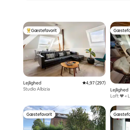
Gæstefavorit
Gæstefa
Bedste gæstefavorit
Gæstefa
Lejlighed
4,97 ud af 5 i gennems
4,97 (297)
Studio Albizia
Lejlighed
Loft ❤
Gæstefavorit
Gæstefa
Gæstefavorit
Gæstefa