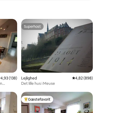
Superhost
Superhost
3 omtaler
,93 ud af 5 i gennemsnitlig bedømmelse, 138 omtaler
4,93 (138)
Lejlighed
4,82 ud af 5 i gennems
4,82 (898)
on
Det lille hus i Meuse
Gæstefavorit
Bedste gæstefavorit