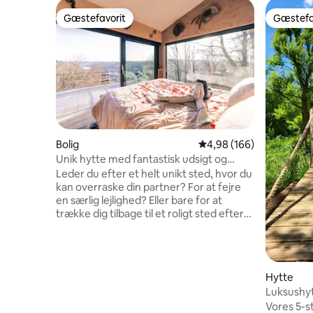
Gæstefavorit
Gæstefa
Gæstefavorit
Gæstefa
Bolig
4,98 ud af 5 i gennems
4,98 (166)
Unik hytte med fantastisk udsigt og
privat wellness
Leder du efter et helt unikt sted, hvor du
kan overraske din partner? For at fejre
en særlig lejlighed? Eller bare for at
trække dig tilbage til et roligt sted efter
en stressende dag? Så kom over til El
Clandestino - Luna, der ligger midt i et
naturreservat 5 minutter fra centrum af
den vidunderlige by Dinant. Du vil sidde
Hytte
på toppen af en bakke med en
Luksushyt
forbløffende udsigt over byen, samtidig
Vores 5-s
med at du er midt i skoven! Hytten er