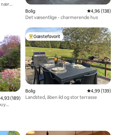
t nær
3 omtaler
Bolig
4,96 ud af 5 i gennems
4,96 (138)
Det væsentlige - charmerende hus
Gæstefavorit
Bedste gæstefavorit
2 omtaler
Bolig
4,99 ud af 5 i gennems
4,99 (139)
Landsted, åben ild og stor terrasse
,93 ud af 5 i gennemsnitlig bedømmelse, 189 omtaler
4,93 (189)
buy