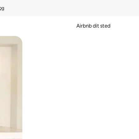
rog
Airbnb dit sted