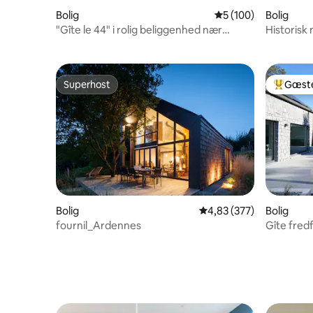
Bolig
5 ud af 5 i gennems
5 (100)
Bolig
"Gîte le 44" i rolig beliggenhed nær
Historisk 
Namur, med have
natur
Superhost
Gæste
Superhost
Bedste 
Bolig
4,83 ud af 5 i gennems
4,83 (377)
Bolig
fournil_Ardennes
Gîte fred