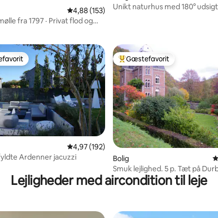
Unikt naturhus med 180° udsig
nitlig bedømmelse, 100 omtaler
4,88 ud af 5 i gennemsnitlig bedømmelse, 15
4,88 (153)
Namen
mølle fra 1797 · Privat flod og
favorit
Gæstefavorit
gæstefavorit
Bedste gæstefavorit
nitlig bedømmelse, 377 omtaler
4,97 ud af 5 i gennemsnitlig bedømmelse, 19
4,97 (192)
fyldte Ardenner jacuzzi
Bolig
4
Smuk lejlighed. 5 p. Tæt på Dur
Lejligheder med aircondition til leje
centrum