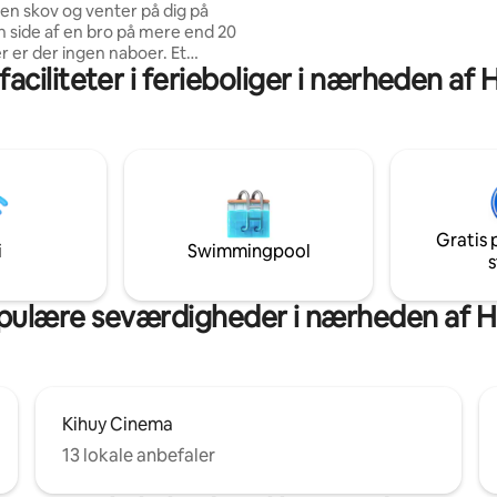
 en skov og venter på dig på
Francorchamps. Check-in er fra 
 side af en bro på mere end 20
og check-out kl. 11.00.
aciliteter i ferieboliger i nærheden af 
indue giver dig en fantastisk
er et roligt og afslappende
uden frygt for at blive
g du
in hyggelige seng, kan du vælge
 betragte dyrene eller se en
ores projektor. Og med vores
mmel er det, som om du sover
Gratis 
ernerne. ✨
i
Swimmingpool
s
ulære seværdigheder i nærheden af H
Kihuy Cinema
13 lokale anbefaler