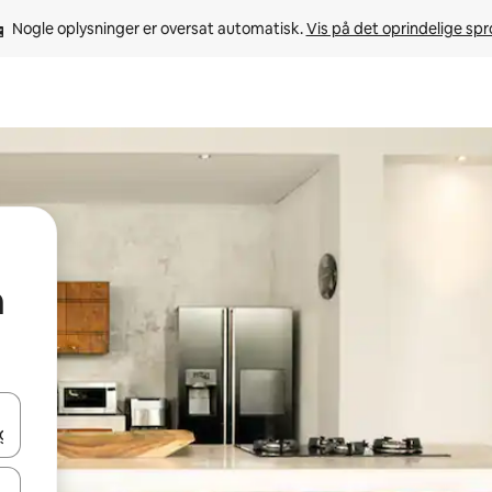
Nogle oplysninger er oversat automatisk. 
Vis på det oprindelige sp
n
 med piletasterne op og ned eller se mere ved at trykke eller stryge.