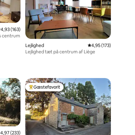
,93 ud af 5 i gennemsnitlig bedømmelse, 163 omtaler
4,93 (163)
s centrum
8 omtaler
Lejlighed
4,95 ud af 5 i gennems
4,95 (173)
Lejlighed tæt på centrum af Liège
Gæstefavorit
Bedste gæstefavorit
,97 ud af 5 i gennemsnitlig bedømmelse, 233 omtaler
4,97 (233)