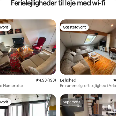
Ferielejligheder til leje med wi-fi
vorit
Gæstefavorit
vorit
Gæstefavorit
nitlig bedømmelse, 297 omtaler
4,93 ud af 5 i gennemsnitlig bedømmelse, 19
4,93 (193)
Lejlighed
4
️ « Le Namurois »
En rummelig loftslejlighed i Arl
Luxemburg.
vorit
Superhost
vorit
Superhost