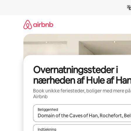
Gå
videre
til
indhold
Overnatningssteder i
nærheden af Hule af Ha
Book unikke feriesteder, boliger med mere på
Airbnb
Beliggenhed
Når resultaterne er tilgængelige, skal du navigere
Indtjekning