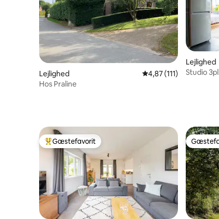
Lejlighed
Studio 3p
Lejlighed
4,87 ud af 5 i gennems
4,87 (111)
Hos Praline
Gæstefavorit
Gæstefa
Bedste gæstefavorit
Gæstefa