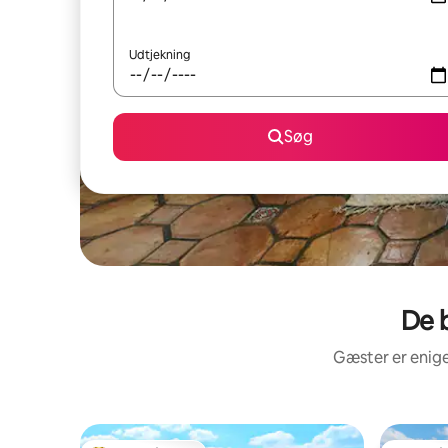
Udtjekning
Søg
De 
Gæster er enige