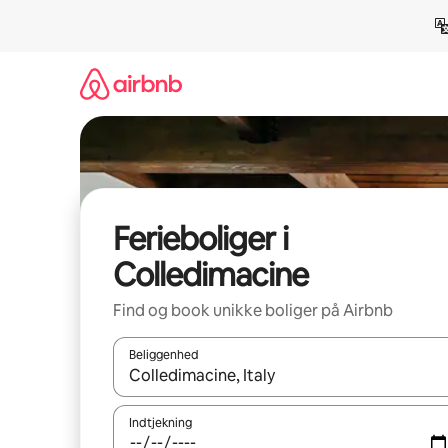
Gå
videre
til
indhold
Ferieboliger i
Colledimacine
Find og book unikke boliger på Airbnb
Beliggenhed
Når resultaterne er tilgængelige, skal du navigere
Indtjekning