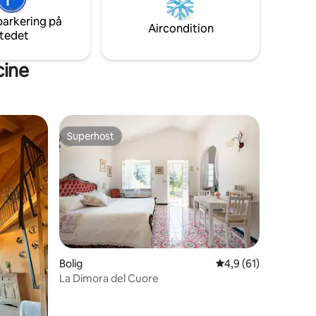
terrasse med bistrobord/rattansofa,
parkering på
luksuriøse bløde møbler, blid fred/ro.
Aircondition
tedet
cine
Superhost
Superhost
2 omtaler
Bolig
4,9 ud af 5 i gennem
4,9 (61)
La Dimora del Cuore