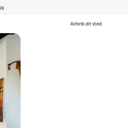
rog
Airbnb dit sted