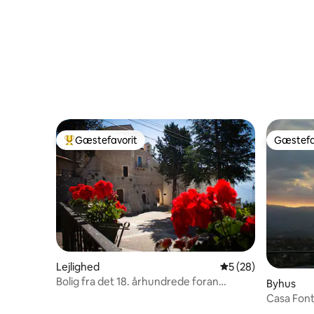
Gæstefavorit
Gæstefa
Bedste gæstefavorit
Gæstefa
Lejlighed
5 ud af 5 i gennem
5 (28)
Bolig fra det 18. århundrede foran
Byhus
abbediet
Casa Font