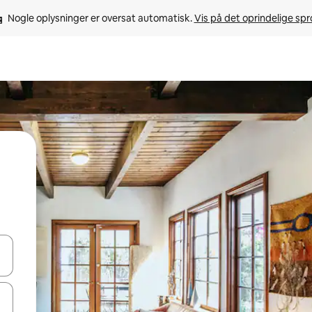
Nogle oplysninger er oversat automatisk. 
Vis på det oprindelige sp
 med piletasterne op og ned eller se mere ved at trykke eller stryge.