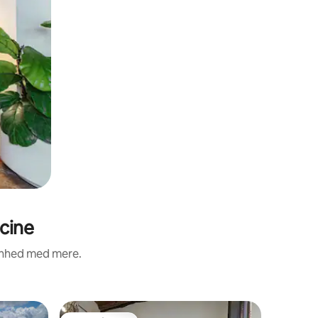
cine
renhed med mere.
Feriehus