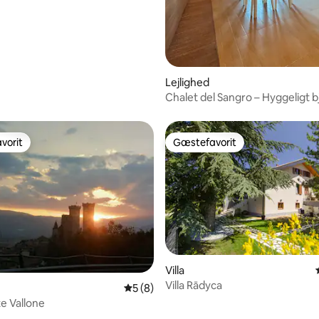
Lejlighed
Chalet del Sangro – Hyggeligt 
vorit
Gæstefavorit
vorit
Gæstefavorit
Villa
snitlig bedømmelse, 28 omtaler
Villa Rādyca
5 ud af 5 i gennemsnitlig bedømmelse, 
5 (8)
e Vallone