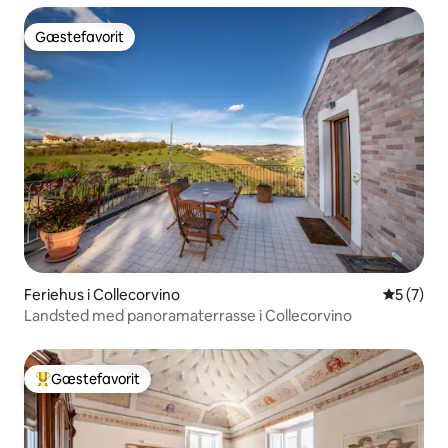
Gæstefavorit
Gæstefavorit
Feriehus i Collecorvino
5 ud af 5
5 (7)
Landsted med panoramaterrasse i Collecorvino
Gæstefavorit
Bedste gæstefavorit