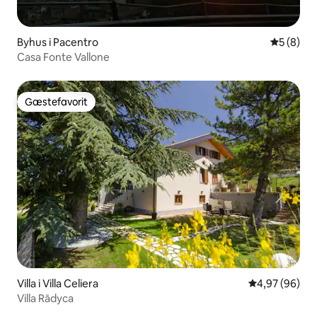
Byhus i Pacentro
5 ud af 5
5 (8)
Casa Fonte Vallone
Gæstefavorit
Gæstefavorit
Villa i Villa Celiera
4,97 ud af 5 
4,97 (96)
Villa Rādyca