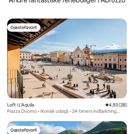
Andre fantastiske ferieboliger i Abruzzo
Gæstefavorit
Gæstefavorit
Loft i L'Aquila
4,93 ud af 5 
4,93 (28)
Piazza Duomo • Ikonisk udsigt • 24-timers indtjekning
uden personale
Gæstefavorit
Gæstefavorit