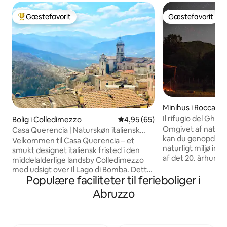
Gæstefavorit
Gæstefavorit
Bedste gæstefavorit
Gæstefavorit
Minihus i Rocca di
Il rifugio del Ghiro
Bolig i Colledimezzo
4,95 ud af 5 i gennemsnitlig b
4,95 (65)
bondehus
Omgivet af naturen
Casa Querencia | Naturskøn italiensk
kan du genopdage
flugt ved søen
Velkommen til Casa Querencia – et
naturligt miljø in
smukt designet italiensk fristed i den
af det 20. århundrede. I vil ik
middelalderlige landsby Colledimezzo
komforten af et h
med udsigt over Il Lago di Bomba. Dette
unikke oplevelse af
Populære faciliteter til ferieboliger i
kærligt restaurerede stenhus tilbyder
weekend med at 
noget sjældent: panoramaudsigt over
Abruzzo
skikke i landbrug
søen og bjergene fra alle værelser. Den
skikke. Belysning med stearinlys,
blander historisk charme med moderne
køkkenvarme og 
design og har fire sovepladser, et lyst
brændeovn, brøn