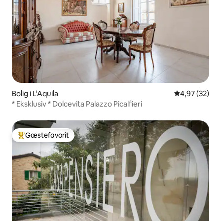
Bolig i L'Aquila
4,97 ud af 5 
4,97 (32)
* Eksklusiv * Dolcevita Palazzo Picalfieri
Gæstefavorit
Bedste gæstefavorit