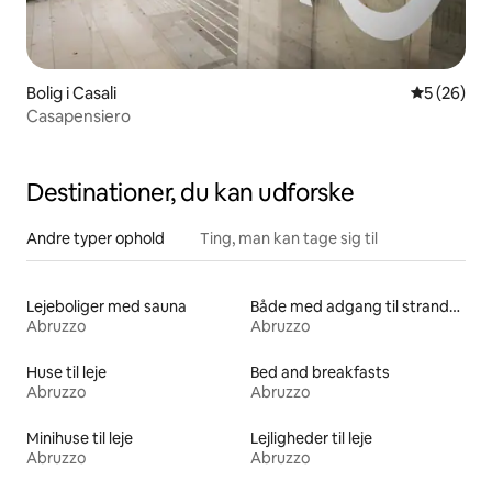
Bolig i Casali
5 ud af 5 
5 (26)
Casapensiero
Destinationer, du kan udforske
Andre typer ophold
Ting, man kan tage sig til
Lejeboliger med sauna
Både med adgang til stranden til leje
Abruzzo
Abruzzo
Huse til leje
Bed and breakfasts
Abruzzo
Abruzzo
Minihuse til leje
Lejligheder til leje
Abruzzo
Abruzzo