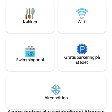
åbent layout, et nyt køkken, en balkon
manuel pumpe. I fi
og en terrasse til udeliv, hvilket skaber et
forbindelse mellem
rum, der føles fantastisk og meget
voksne og 1 barn
behageligt. En ægte italiensk flugt til
søen.
Køkken
Wi-fi
Gratis parkering på
Swimmingpool
stedet
Aircondition