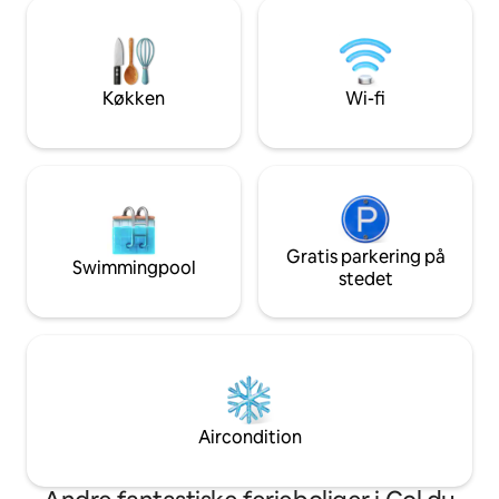
★ ★ 25 minutter f
særligt, intimt og helt privat sted. Her
TERRASSE, lokal s
sover vi ikke: Vi har en oplevelse🌴
parkering og RES
fi/fiber/Netflix ★.
Køkken
Wi-fi
Gratis parkering på
Swimmingpool
stedet
Aircondition