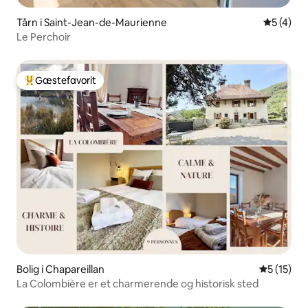
Tårn i Saint-Jean-de-Maurienne
5 ud af 5
5 (4)
Le Perchoir
Gæstefavorit
Bedste gæstefavorit
Bolig i Chapareillan
5 ud af 5 
5 (15)
La Colombière er et charmerende og historisk sted