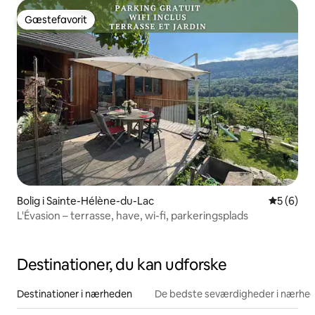
Gæstefavorit
Gæstefavorit
Bolig i Sainte-Hélène-du-Lac
5 ud af 5
5 (6)
L'Évasion – terrasse, have, wi-fi, parkeringsplads
Destinationer, du kan udforske
Destinationer i nærheden
De bedste seværdigheder i nærhe