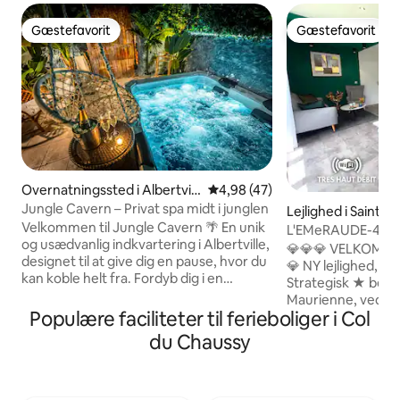
Gæstefavorit
Gæstefavorit
Gæstefavorit
Gæstefavorit
Overnatningssted i Albertvill
4,98 ud af 5 i gennemsnitlig b
4,98 (47)
e
Jungle Cavern – Privat spa midt i junglen
Lejlighed i Saint-
Velkommen til Jungle Cavern 🌴 En unik
urienne
L'EMeRAUDE-4Pers
og usædvanlig indkvartering i Albertville,
Velo-Jardin
💎💎💎 VELKOMME
designet til at give dig en pause, hvor du
💎 NY lejlighed, STILLE, op til 4 gæster
kan koble helt fra. Fordyb dig i en
Strategisk ★ belig
junglehule med blødt lys, naturlige
Maurienne, ved fo
materialer og en beroligende
Populære faciliteter til ferieboliger i Col
for skiløbere og c
atmosfære. Den private spa, der er
lejlighed til arbej
du Chaussy
tilgængelig til enhver tid, forvandler dit
20 ★ minutter fra
ophold til et sandt øjeblik af afslapning.
gondolen 5 ★ minu
Uanset om I kommer som et par, med
Maurienne togstat
familie eller venner, er Jungle Cavern et