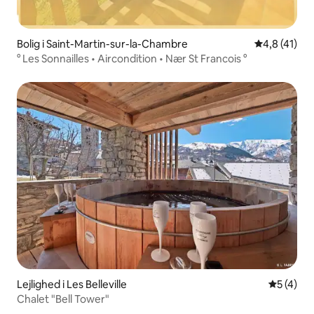
Bolig i Saint-Martin-sur-la-Chambre
4,8 ud af 5 
4,8 (41)
° Les Sonnailles • Aircondition • Nær St Francois °
Lejlighed i Les Belleville
5 ud af 5
5 (4)
Chalet "Bell Tower"