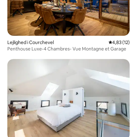
Lejlighed i Courchevel
4,83 ud af 5 
4,83 (12)
Penthouse Luxe-4 Chambres- Vue Montagne et Garage