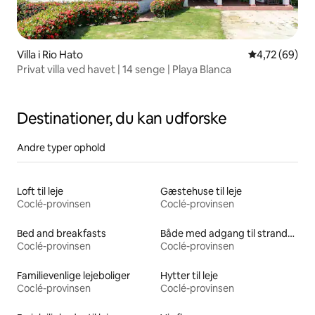
Villa i Rio Hato
4,72 ud af 5 
4,72 (69)
Privat villa ved havet | 14 senge | Playa Blanca
Destinationer, du kan udforske
Andre typer ophold
Loft til leje
Gæstehuse til leje
Coclé-provinsen
Coclé-provinsen
Bed and breakfasts
Både med adgang til stranden til leje
Coclé-provinsen
Coclé-provinsen
Familievenlige lejeboliger
Hytter til leje
Coclé-provinsen
Coclé-provinsen