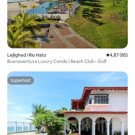
Lejlighed i Rio Hato
4,87 ud af 5 
4,87 (85)
Buenaventura Luxury Condo | Beach Club • Golf
Superhost
Superhost