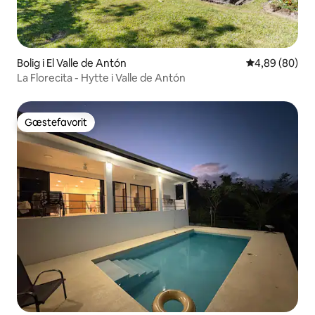
Bolig i El Valle de Antón
4,89 ud af 5 
4,89 (80)
La Florecita - Hytte i Valle de Antón
Gæstefavorit
Gæstefavorit