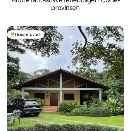
Andre fantastiske ferieboliger i Coclé-
provinsen
Gæstefavorit
Bedste gæstefavorit