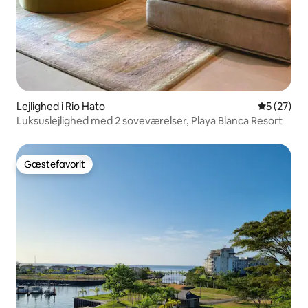
Lejlighed i Rio Hato
5 ud af 5 
5 (27)
Luksuslejlighed med 2 soveværelser, Playa Blanca Resort
Gæstefavorit
Gæstefavorit