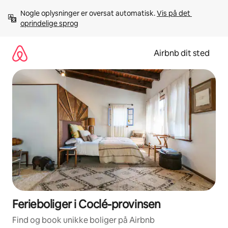
Gå
Nogle oplysninger er oversat automatisk. 
Vis på det 
videre
oprindelige sprog
til
indhold
Airbnb dit sted
Ferieboliger i Coclé-provinsen
Find og book unikke boliger på Airbnb