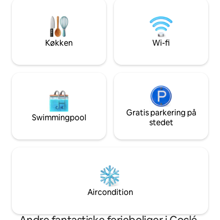
trækonstruktioner. Beliggende i An
pool, book
Valleys centrale ga
meditations-/helbredelsessessioner, og
dine turist- eller d
udforsk vandreture i verdensklasse. Nyd
arrangeres inden 
restauranterne La Compania ved siden
gåafstand.
Køkken
Wi-fi
af og El Valles berømte
håndværksmarked!
Gratis parkering på
Swimmingpool
stedet
Aircondition