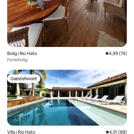
Bolig i Rio Hato
4,99 ud af 5 
4,99 (74)
Feriebolig
Gæstefavorit
Gæstefavorit
Villa i Rio Hato
4,91 ud af 5 
4,91 (88)