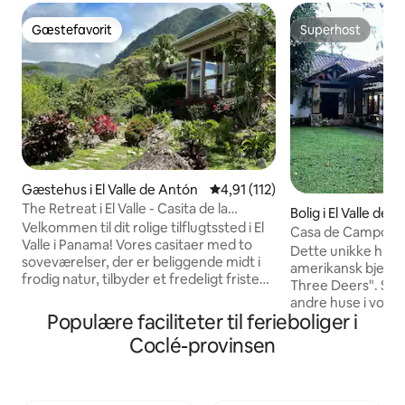
Gæstefavorit
Superhost
Gæstefavorit
Superhost
Gæstehus i El Valle de Antón
4,91 ud af 5 i gennemsnitlig b
4,91 (112)
The Retreat i El Valle - Casita de la
Bolig i El Valle de 
Montaña
Velkommen til dit rolige tilflugtssted i El
Casa de Campo
Valle i Panama! Vores casitaer med to
Dette unikke hus b
soveværelser, der er beliggende midt i
amerikansk bjergh
frodig natur, tilbyder et fredeligt fristed
Three Deers". Så vi
med betagende udsigt, eksotiske dyr og
andre huse i vores 
planter. Hver casita har to værelser,
Populære faciliteter til ferieboliger i
afbalanceret fun
herunder en queensize-dobbeltseng,
og stål som dette. Det er lavet af d
Coclé-provinsen
valg mellem en kingsize-dobbeltseng
bedste fine Bocas 
eller to enkeltsenge, et lille køleskab,
store træstykker, 
kaffefaciliteter, wi-fi og en stor terrasse
efterligne nogen f
med en behagelig sofa. Nyd den fælles