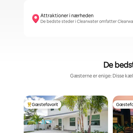
Attraktioner i nærheden
De bedste steder i Clearwater omfatter Clearwat
De bedst
Gæsterne er enige: Disse kæ
Gæstefavorit
Gæstefa
Bedste gæstefavorit
Gæstefa