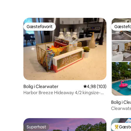
Gæstefavorit
Gæstefa
Gæstefavorit
Gæstefa
Bolig i Clearwater
4,98 ud af 5 i gennems
4,98 (103)
Harbor Breeze Hideaway 4/2 kingsize-
dobbeltseng!
Bolig i Cl
Clearwat
Picklebal
Superhost
Gæste
Superhost
Bedste 