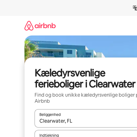
Gå
videre
til
indhold
Kæledyrsvenlige
ferieboliger i Clearwater
Find og book unikke kæledyrsvenlige boliger 
Airbnb
Beliggenhed
Når resultaterne er tilgængelige, skal du navigere
Indtjekning