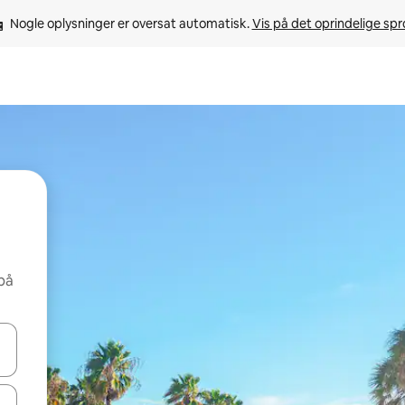
Nogle oplysninger er oversat automatisk. 
Vis på det oprindelige sp
på
 med piletasterne op og ned eller se mere ved at trykke eller stryge.