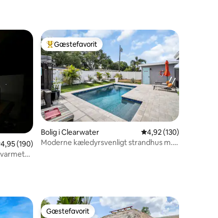
Gæstefavorit
Bedste gæstefavorit
Bolig i Clearwater
4,92 ud af 5 i gennems
4,92 (130)
Moderne kæledyrsvenligt strandhus m.
,95 ud af 5 i gennemsnitlig bedømmelse, 190 omtaler
4,95 (190)
opvarmet pool og S
opvarmet
1 omtaler
Gæstefavorit
Gæstefavorit