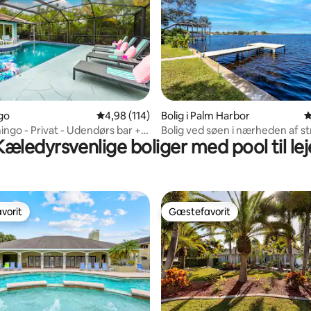
msnitlig bedømmelse, 4 omtaler
rgo
4,98 ud af 5 i gennemsnitlig bedømmelse, 11
4,98 (114)
Bolig i Palm Harbor
4
ingo - Privat - Udendørs bar +
Bolig ved søen i nærheden af s
Kæledyrsvenlige boliger med pool til lej
med udsigt over vandet, kæled
vorit
Gæstefavorit
vorit
Gæstefavorit