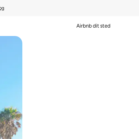
rog
Airbnb dit sted