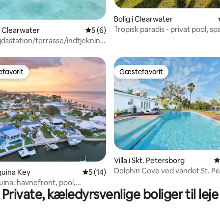
itlig bedømmelse, 267 omtaler
h
Bolig i Clearwater
Tropisk paradis - privat pool, spa 
i Clearwater
5 ud af 5 i gennemsnitlig bedømmelse, 
5 (6)
jdsstation/terrasse/indtjekning
/fuldt udstyret køkken
favorit
Gæstefavorit
gæstefavorit
Gæstefavorit
msnitlig bedømmelse, 6 omtaler
Villa i Skt. Petersborg
4
Dolphin Cove ved vandet St. P
oquina Key
5 ud af 5 i gennemsnitlig bedømmelse, 1
5 (14)
med pool
ina: havnefront, pool,
Private, kæledyrsvenlige boliger til leje
 bådelevator