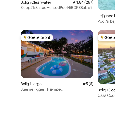
Bolig i Clearwater
4,84 ud af 5 i gennemsn
4,84 (267)
Sleep21/SaltedHeatedPool/5BDR3Bath/9min2ClBeac
Lejlighed 
Pool/arbe
uden vært
Gæstefavorit
Gæste
Bedste gæstefavorit
Bedste 
Bolig i Largo
5 ud af 5 i genne
5 (6)
Stjernekiggeri, kæmpe
Bolig i C
hængekøje/opvarmet pool/spa/nær
Casa Coqu
stranden
boblebad,