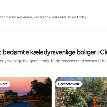
er Marine Aquarium, Pier 60 og Clearwater Jolley Trolley
 bedømte kæledyrsvenlige boliger i C
ledyrsvenlige boliger har høje bedømmelser med hensyn til b
vorit
Gæstefavorit
vorit
Gæstefavorit